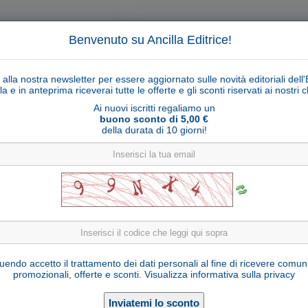
Benvenuto su Ancilla Editrice!
ti alla nostra newsletter per essere aggiornato sulle novità editoriali dell'
la e in anteprima riceverai tutte le offerte e gli sconti riservati ai nostri cl
Ai nuovi iscritti regaliamo un
buono sconto di 5,00 €
della durata di 10 giorni!
Cerca
Ricerca ava
ligiosi
Collane libri
Articoli religiosi
Pagamenti
Rivenditori
Solidarietà
Notizie
Link util
Pecora con agnello dietro Ulrich serie 10 cm
endo accetto il trattamento dei dati personali al fine di ricevere comun
promozionali, offerte e sconti.
Visualizza informativa sulla privacy
U700135-C10
Cod. articolo:
Legno d'acero
Materiale: