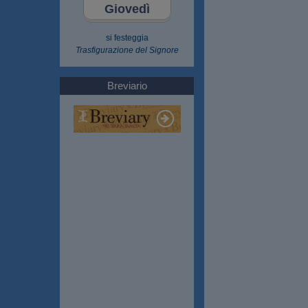
Giovedì
si festeggia
Trasfigurazione del Signore
Breviario