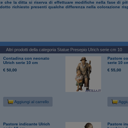
te che la ditta si riserva di effettuare modifiche nella fase di pi
odotto richiesto presenti qualche differenza nella colorazione ris
Altri prodotti della categoria
Statue Presepio Ulrich serie cm 10
Contadina con neonato
Pastore c
Ulrich serie 10 cm
serie 10 c
€ 50,00
€ 55,00
Aggiungi al carrello
Aggiu
Pastore indicante Ulrich
Pastore i