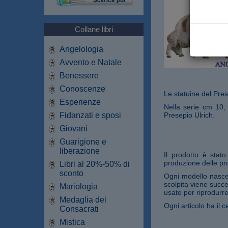
Collane libri
Angelologia
Avvento e Natale
Benessere
Conoscenze
Le statuine del Pres
Esperienze
Nella serie cm 10,
Fidanzati e sposi
Presepio Ulrich.
Giovani
Guarigione e
liberazione
Il prodotto è stat
produzione delle pro
Libri al 20%-50% di
sconto
Ogni modello nasce 
scolpita viene succe
Mariologia
usato per riprodurre
Medaglia dei
Ogni articolo ha il ce
Consacrati
Mistica