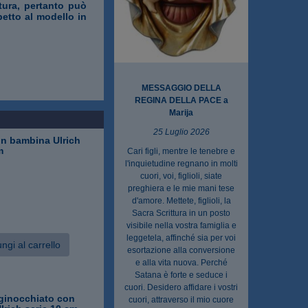
ttura, pertanto può
petto al modello in
MESSAGGIO DELLA
REGINA DELLA PACE a
Marija
25 Luglio 2026
on bambina Ulrich
m
Cari figli, mentre le tenebre e
l'inquietudine regnano in molti
cuori, voi, figlioli, siate
preghiera e le mie mani tese
d'amore. Mettete, figlioli, la
Sacra Scrittura in un posto
visibile nella vostra famiglia e
leggetela, affinché sia per voi
ngi al carrello
esortazione alla conversione
e alla vita nuova. Perché
Satana è forte e seduce i
cuori. Desidero affidare i vostri
nginocchiato con
cuori, attraverso il mio cuore