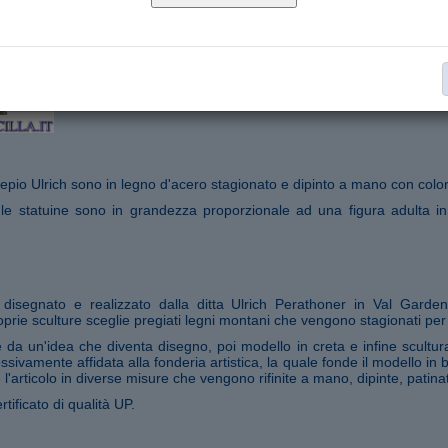
Statue Presepio Ulrich serie cm 10
Collana:
€ 18,00
Aggiungi al carrello
Segnala ad un amico
epio Ulrich sono in legno d'acero stagionato e dipinto a mano con colori
 le statuine sono in grandezza proporzionale ad una figura adulta in
o disegnato e realizzato dalla ditta Ulrich Perathoner in Val Garde
prie sculture sceglie pregiati legni montani che vengono stagionati per
da un'idea che diventa disegno, poi modello in creta e infine scultura
ssivamente affidata alla fonderia artistica, la quale fonde il modello in
 l'articolo in diverse misure che vengono rifinite a mano, dipinte, patina
rtificato di qualità UP.