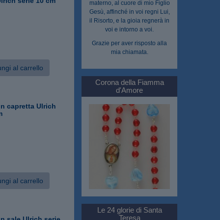
rich serie 10 cm
materno, al cuore di mio Figlio
Gesù, affinché in voi regni Lui,
il Risorto, e la gioia regnerà in
voi e intorno a voi.
Grazie per aver risposto alla
mia chiamata.
ngi al carrello
Corona della Fiamma
d'Amore
n capretta Ulrich
m
ngi al carrello
Le 24 glorie di Santa
Teresa
n sale Ulrich serie