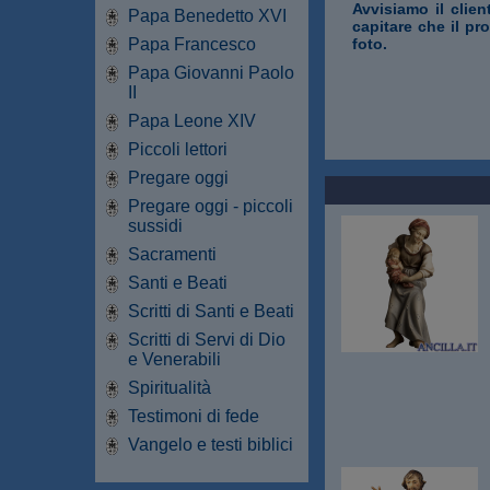
Avvisiamo il clien
Papa Benedetto XVI
capitare che il pr
Papa Francesco
foto.
Papa Giovanni Paolo
II
Papa Leone XIV
Piccoli lettori
Pregare oggi
Pregare oggi - piccoli
sussidi
Sacramenti
Santi e Beati
Scritti di Santi e Beati
Scritti di Servi di Dio
e Venerabili
Spiritualità
Testimoni di fede
Vangelo e testi biblici