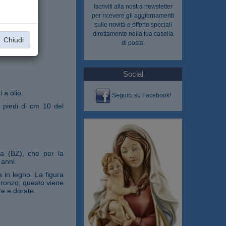
Iscriviti alla nostra
newsletter
per ricevere gli aggiornamenti
sulle novità e offerte speciali
direttamente nella tua casella
Chiudi
di posta.
Social
 a olio.
Seguici su Facebook!
 piedi di cm 10 del
na (BZ), che per la
 anni.
 in legno. La figura
 bronzo; questo viene
te e dorate.