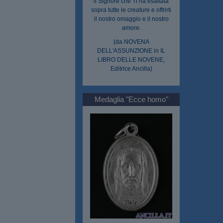
il Signore che Ti ha esaltata
sopra tutte le creature e offrirti
il nostro omaggio e il nostro
amore.
(da NOVENA
DELL'ASSUNZIONE in IL
LIBRO DELLE NOVENE,
Editrice Ancilla)
Medaglia "Ecce homo"