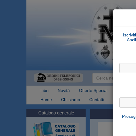
Iscrivi
Ancil
Libri
Novità
Offerte Speciali
Articoli Re
Home
Chi siamo
Contatti
Spedizioni
Catalogo generale
Prosegu