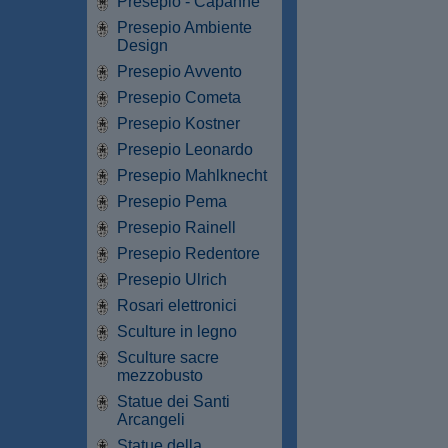
Presepio - Capanne
Presepio Ambiente
Design
Presepio Avvento
Presepio Cometa
Presepio Kostner
Presepio Leonardo
Presepio Mahlknecht
Presepio Pema
Presepio Rainell
Presepio Redentore
Presepio Ulrich
Rosari elettronici
Sculture in legno
Sculture sacre
mezzobusto
Statue dei Santi
Arcangeli
Statue della