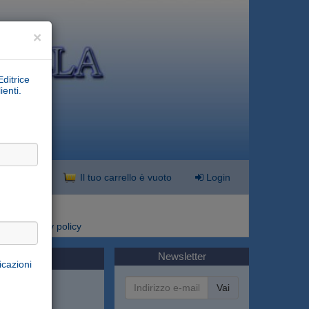
×
Editrice
ienti.
nzata
Il tuo carrello è vuoto
Login
i
Privacy policy
Newsletter
icazioni
Vai