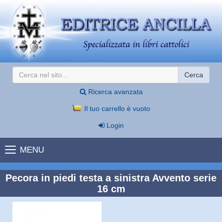
Cerca
Ricerca avanzata
Il tuo carrello è vuoto
Login
MENU
Pecora in piedi testa a sinistra Avvento serie
16 cm