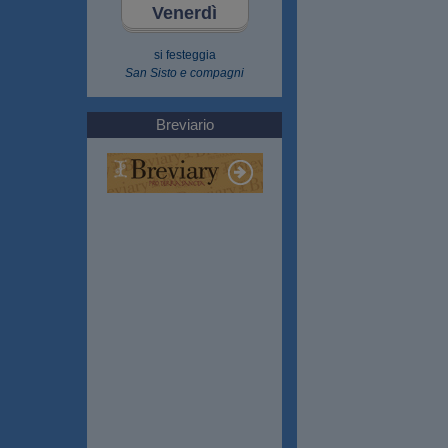
Venerdì
si festeggia
San Sisto e compagni
Breviario