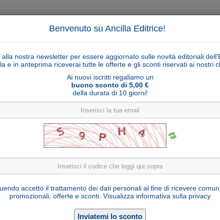
Benvenuto su Ancilla Editrice!
ti alla nostra newsletter per essere aggiornato sulle novità editoriali dell'
la e in anteprima riceverai tutte le offerte e gli sconti riservati ai nostri cl
Ai nuovi iscritti regaliamo un
buono sconto di 5,00 €
della durata di 10 giorni!
Cerca
Ricerca ava
ligiosi
Collane libri
Articoli religiosi
Pagamenti
Rivenditori
Solidarietà
Notizie
Link util
Pendente Murano Glass mod. 6 argentato
endo accetto il trattamento dei dati personali al fine di ricevere comun
promozionali, offerte e sconti.
Visualizza informativa sulla privacy
MUR1/1.4rosabianco
Cod. articolo:
10 mm
Formato: