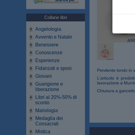
Collane libri
Angelologia
Avvento e Natale
Benessere
Conoscenze
Esperienze
Fidanzati e sposi
Pendente tondo in v
Giovani
L'articolo è prodot
lavorazione a Murri
Guarigione e
liberazione
Chiusura a gancetto
Libri al 20%-50% di
sconto
Mariologia
Medaglia dei
Consacrati
Mistica