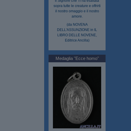
il Signore che Ti ha esaltata
sopra tutte le creature e offrirti
il nostro omaggio e il nostro
amore.
(da NOVENA
DELL'ASSUNZIONE in IL
LIBRO DELLE NOVENE,
Editrice Ancilla)
Medaglia "Ecce homo"