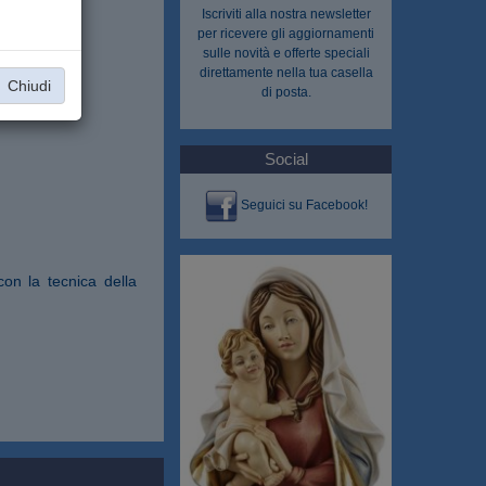
Iscriviti alla nostra
newsletter
per ricevere gli aggiornamenti
sulle novità e offerte speciali
direttamente nella tua casella
Chiudi
di posta.
Social
Seguici su Facebook!
con la tecnica della