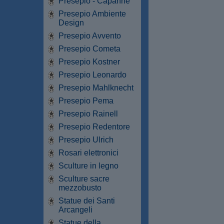
Presepio - Capanne
Presepio Ambiente
Design
Presepio Avvento
Presepio Cometa
Presepio Kostner
Presepio Leonardo
Presepio Mahlknecht
Presepio Pema
Presepio Rainell
Presepio Redentore
Presepio Ulrich
Rosari elettronici
Sculture in legno
Sculture sacre
mezzobusto
Statue dei Santi
Arcangeli
Statue della