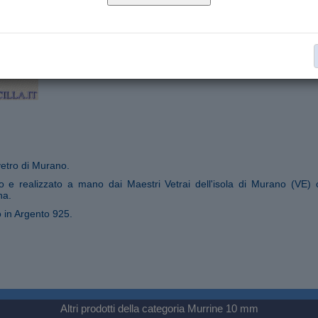
Murano glass
Materiale:
Murrine 10 mm
Collana:
€ 8,50
Aggiungi al carrello
Segnala ad un amico
etro di Murano.
to e realizzato a mano dai Maestri Vetrai dell'isola di Murano (VE) 
na.
 in Argento 925.
Altri prodotti della categoria
Murrine 10 mm