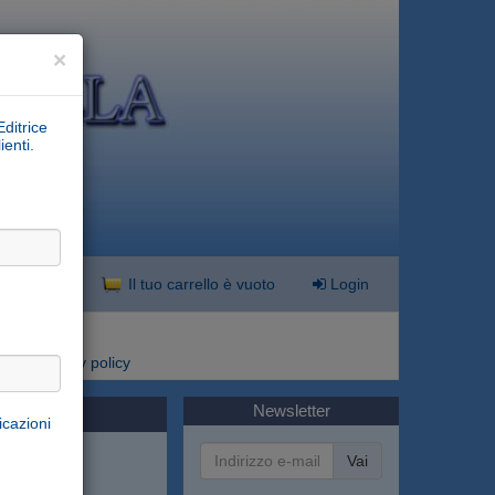
×
Editrice
ienti.
nzata
Il tuo carrello è vuoto
Login
i
Privacy policy
Newsletter
icazioni
Vai