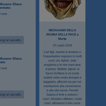
Murano Glass
gentato
0 mm
MESSAGGIO DELLA
REGINA DELLA PACE a
Marija
ngi al carrello
25 Luglio 2026
Cari figli, mentre le tenebre e
l'inquietudine regnano in molti
Murano Glass
cuori, voi, figlioli, siate
rato
preghiera e le mie mani tese
0 mm
d'amore. Mettete, figlioli, la
Sacra Scrittura in un posto
visibile nella vostra famiglia e
leggetela, affinché sia per voi
esortazione alla conversione
e alla vita nuova. Perché
ngi al carrello
Satana è forte e seduce i
cuori. Desidero affidare i vostri
cuori, attraverso il mio cuore