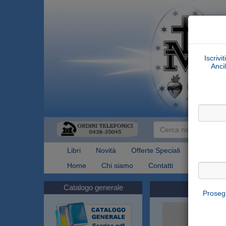
Iscrivi
Ancil
Libri
Novità
Offerte Speciali
Articoli Re
Home
Chi siamo
Contatti
Spedizioni
Catalogo generale
Prosegu