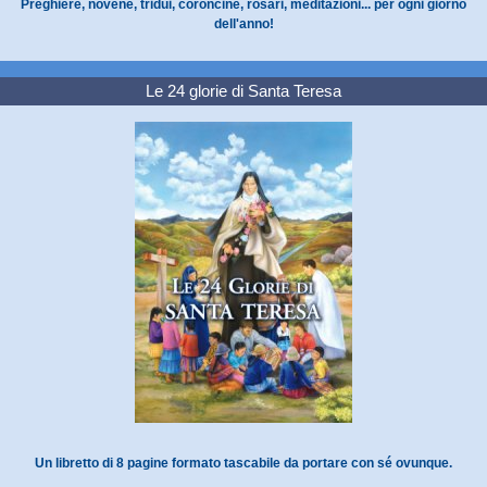
Preghiere, novene, tridui, coroncine, rosari, meditazioni... per ogni giorno
dell'anno!
Le 24 glorie di Santa Teresa
Un libretto di 8 pagine formato tascabile da portare con sé ovunque.