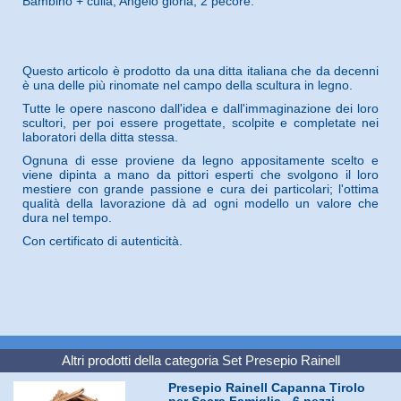
Bambino + culla, Angelo gloria, 2 pecore.
Questo articolo è prodotto da una ditta italiana che da decenni
è una delle più rinomate nel campo della scultura in legno.
Tutte le opere nascono dall'idea e dall'immaginazione dei loro
scultori, per poi essere progettate, scolpite e completate nei
laboratori della ditta stessa.
Ognuna di esse proviene da legno appositamente scelto e
viene dipinta a mano da pittori esperti che svolgono il loro
mestiere con grande passione e cura dei particolari; l'ottima
qualità della lavorazione dà ad ogni modello un valore che
dura nel tempo.
Con certificato di autenticità.
Altri prodotti della categoria
Set Presepio Rainell
Presepio Rainell Capanna Tirolo
per Sacra Famiglia - 6 pezzi