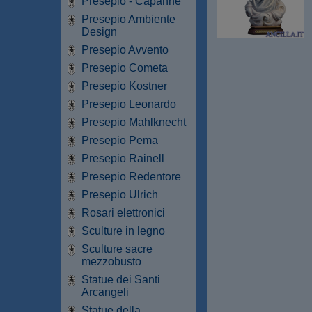
Presepio - Capanne
Presepio Ambiente
Design
Presepio Avvento
Presepio Cometa
Presepio Kostner
Presepio Leonardo
Presepio Mahlknecht
Presepio Pema
Presepio Rainell
Presepio Redentore
Presepio Ulrich
Rosari elettronici
Sculture in legno
Sculture sacre
mezzobusto
Statue dei Santi
Arcangeli
Statue della