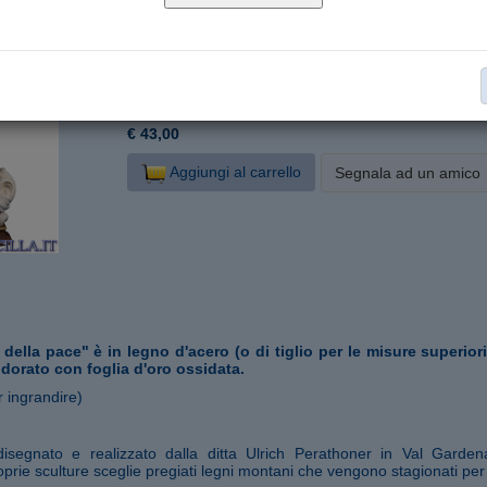
U061002-C12
Cod. articolo:
12 cm
Formato:
Legno d'acero
Materiale:
Statue Medjugorje
Collana:
€ 43,00
Aggiungi al carrello
Segnala ad un amico
della pace" è in legno d'acero (o di tiglio per le misure superiori
e dorato con foglia d'oro ossidata.
r ingrandire)
 disegnato e realizzato dalla ditta Ulrich Perathoner in Val Garde
prie sculture sceglie pregiati legni montani che vengono stagionati per