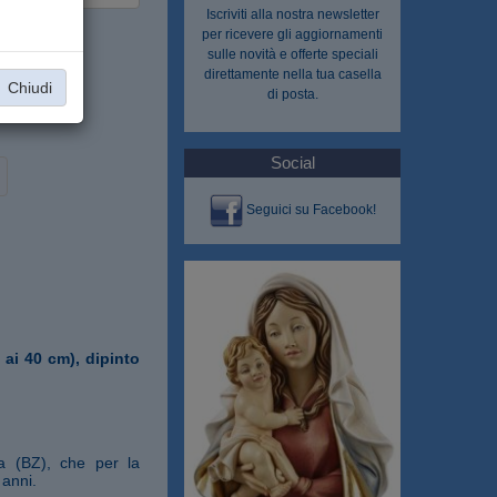
Iscriviti alla nostra
newsletter
per ricevere gli aggiornamenti
sulle novità e offerte speciali
direttamente nella tua casella
Chiudi
di posta.
Social
Seguici su Facebook!
 ai 40 cm), dipinto
na (BZ), che per la
 anni.