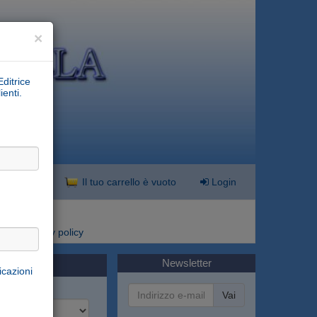
×
Editrice
ienti.
nzata
Il tuo carrello è vuoto
Login
i
Privacy policy
Newsletter
icazioni
Vai