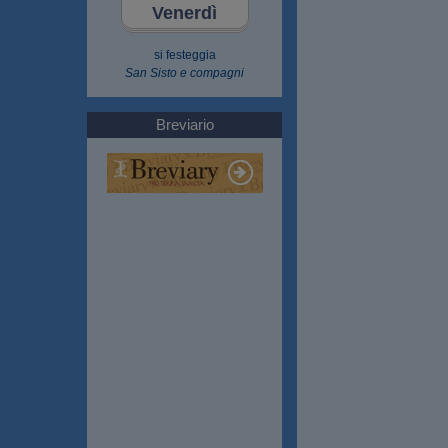
Venerdì
si festeggia
San Sisto e compagni
Breviario