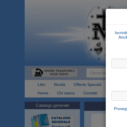
Iscrivi
Ancil
Libri
Novità
Offerte Speciali
Articoli Re
Home
Chi siamo
Contatti
Spedizioni
Catalogo generale
Prosegu