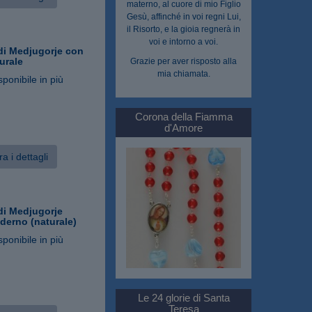
materno, al cuore di mio Figlio
Gesù, affinché in voi regni Lui,
il Risorto, e la gioia regnerà in
voi e intorno a voi.
i Medjugorje con
urale
Grazie per aver risposto alla
mia chiamata.
sponibile in più
Corona della Fiamma
d'Amore
a i dettagli
i Medjugorje
derno (naturale)
sponibile in più
Le 24 glorie di Santa
Teresa