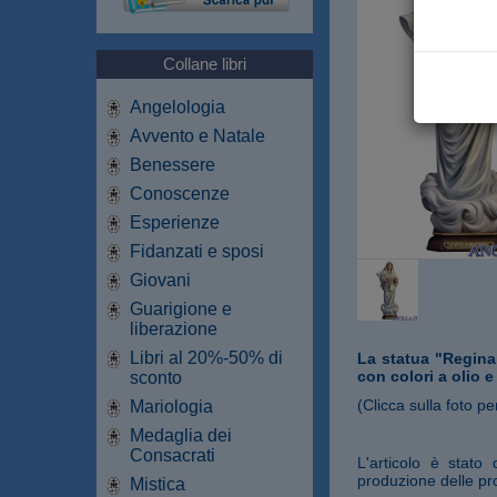
Collane libri
Angelologia
Avvento e Natale
Benessere
Conoscenze
Esperienze
Fidanzati e sposi
Giovani
Guarigione e
liberazione
Libri al 20%-50% di
La statua "Regina 
con colori a olio 
sconto
(Clicca sulla foto pe
Mariologia
Medaglia dei
Consacrati
L'articolo è stato
produzione delle pro
Mistica