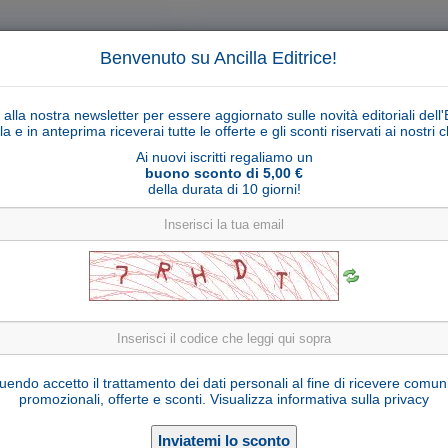
Benvenuto su Ancilla Editrice!
ti alla nostra newsletter per essere aggiornato sulle novità editoriali dell'
la e in anteprima riceverai tutte le offerte e gli sconti riservati ai nostri cl
Ai nuovi iscritti regaliamo un
buono sconto di 5,00 €
della durata di 10 giorni!
Cerca
Ricerca ava
ligiosi
Collane libri
Articoli religiosi
Pagamenti
Rivenditori
Solidarietà
Notizie
Link util
Regina della pace
endo accetto il trattamento dei dati personali al fine di ricevere comun
promozionali, offerte e sconti.
Visualizza informativa sulla privacy
Seleziona una variante