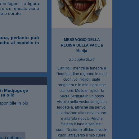
 in legno. La figura
 bronzo; questo viene
te e dorate.
ttura, pertanto può
MESSAGGIO DELLA
petto al modello in
REGINA DELLA PACE a
Marija
25 Luglio 2026
Cari figli, mentre le tenebre e
l'inquietudine regnano in molti
cuori, voi, figlioli, siate
preghiera e le mie mani tese
i Medjugorje
d'amore. Mettete, figlioli, la
sa olio
Sacra Scrittura in un posto
visibile nella vostra famiglia e
sponibile in più
leggetela, affinché sia per voi
esortazione alla conversione
e alla vita nuova. Perché
Satana è forte e seduce i
cuori. Desidero affidare i vostri
cuori, attraverso il mio cuore
a i dettagli