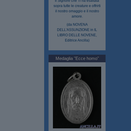
il Signore che Ti ha esaltata
sopra tutte le creature e offrirti
il nostro omaggio e il nostro
amore.
(da NOVENA
DELL'ASSUNZIONE in IL
LIBRO DELLE NOVENE,
Editrice Ancilla)
Medaglia "Ecce homo"