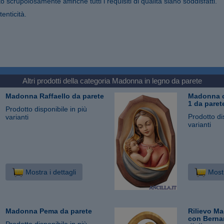
o scrupolosamente affinché tutti i requisiti di qualità siano soddisfatti.
tenticità.
Altri prodotti della categoria
Madonna in legno da parete
Madonna Raffaello da parete
Madonna 
1 da paret
Prodotto disponibile in più
Prodotto di
varianti
varianti
Mostra i dettagli
Mostr
Madonna Pema da parete
Rilievo M
con Bernar
Prodotto disponibile in più