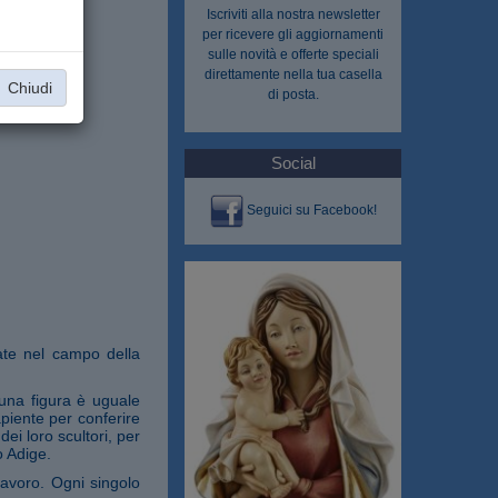
Iscriviti alla nostra
newsletter
per ricevere gli aggiornamenti
sulle novità e offerte speciali
direttamente nella tua casella
Chiudi
di posta.
Social
Seguici su Facebook!
ate nel campo della
suna figura è uguale
sapiente per conferire
ei loro scultori, per
o Adige.
lavoro. Ogni singolo