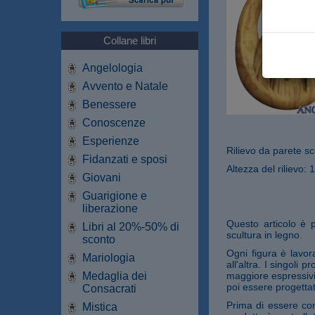
Collane libri
Angelologia
Avvento e Natale
Benessere
Conoscenze
Esperienze
Rilievo da parete sco
Fidanzati e sposi
Altezza del rilievo: 
Giovani
Guarigione e
liberazione
Questo articolo è 
Libri al 20%-50% di
scultura in legno.
sconto
Ogni figura è lavor
Mariologia
all'altra. I singoli 
Medaglia dei
maggiore espressivit
poi essere progettate
Consacrati
Prima di essere con
Mistica