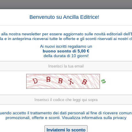
Benvenuto su Ancilla Editrice!
ti alla nostra newsletter per essere aggiornato sulle novità editoriali dell'
la e in anteprima riceverai tutte le offerte e gli sconti riservati ai nostri cl
Ai nuovi iscritti regaliamo un
buono sconto di 5,00 €
della durata di 10 giorni!
Cerca
Ricerca ava
ligiosi
Collane libri
Articoli religiosi
Pagamenti
Rivenditori
Solidarietà
Notizie
Link util
Rilievo Madonna di Fatima in legno d'ulivo
endo accetto il trattamento dei dati personali al fine di ricevere comun
promozionali, offerte e sconti.
Visualizza informativa sulla privacy
D18902-U15
Cod. articolo:
Legno d'ulivo
Materiale: