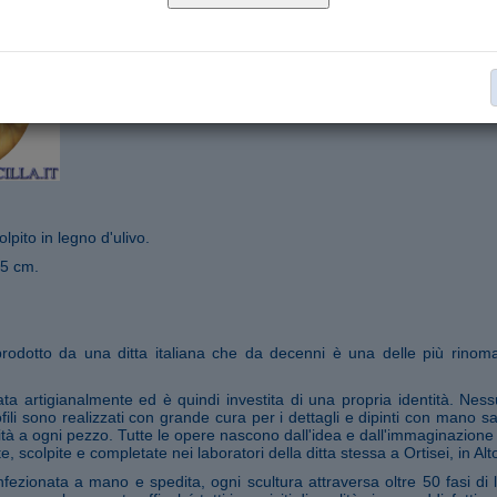
Madonna in legno da parete
Collana:
€ 47,00
Aggiungi al carrello
Segnala ad un amico
lpito in legno d'ulivo.
15 cm.
prodotto da una ditta italiana che da decenni è una delle più rinom
ata artigianalmente ed è quindi investita di una propria identità. Nes
profili sono realizzati con grande cura per i dettagli e dipinti con mano 
à a ogni pezzo. Tutte le opere nascono dall'idea e dall'immaginazione d
, scolpite e completate nei laboratori della ditta stessa a Ortisei, in Alt
fezionata a mano e spedita, ogni scultura attraversa oltre 50 fasi di 