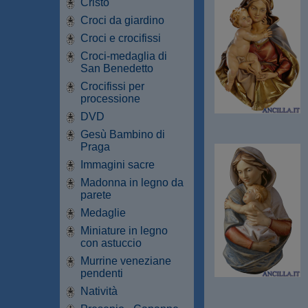
Cristo
Croci da giardino
Croci e crocifissi
Croci-medaglia di
San Benedetto
Crocifissi per
processione
DVD
Gesù Bambino di
Praga
Immagini sacre
Madonna in legno da
parete
Medaglie
Miniature in legno
con astuccio
Murrine veneziane
pendenti
Natività