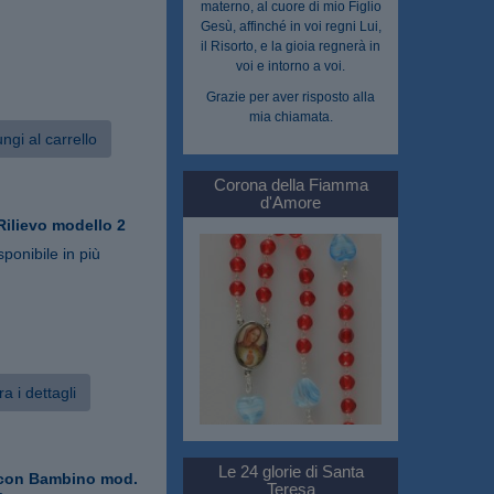
materno, al cuore di mio Figlio
Gesù, affinché in voi regni Lui,
il Risorto, e la gioia regnerà in
voi e intorno a voi.
Grazie per aver risposto alla
mia chiamata.
ngi al carrello
Corona della Fiamma
d'Amore
ilievo modello 2
sponibile in più
a i dettagli
Le 24 glorie di Santa
con Bambino mod.
Teresa