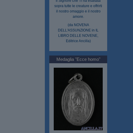
il Signore che Ti ha esaltata
sopra tutte le creature e offrirti
il nostro omaggio e il nostro
amore.
(da NOVENA
DELL'ASSUNZIONE in IL
LIBRO DELLE NOVENE,
Editrice Ancilla)
Medaglia "Ecce homo"