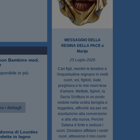
MESSAGGIO DELLA
REGINA DELLA PACE a
Marija
con Bambino mod.
25 Luglio 2026
e
Cari figli, mentre le tenebre e
sponibile in più
l'inquietudine regnano in molti
cuori, voi, figlioli, siate
preghiera e le mie mani tese
d'amore. Mettete, figlioli, la
Sacra Scrittura in un posto
visibile nella vostra famiglia e
a i dettagli
leggetela, affinché sia per voi
esortazione alla conversione
e alla vita nuova. Perché
Satana è forte e seduce i
cuori. Desidero affidare i vostri
adonna di Lourdes
dette in legno
cuori, attraverso il mio cuore