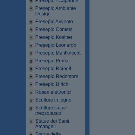
Presepio - Capanne
Presepio Ambiente
Design
Presepio Avvento
Presepio Cometa
Presepio Kostner
Presepio Leonardo
Presepio Mahlknecht
Presepio Pema
Presepio Rainell
Presepio Redentore
Presepio Ulrich
Rosari elettronici
Sculture in legno
Sculture sacre
mezzobusto
Statue dei Santi
Arcangeli
Statue della