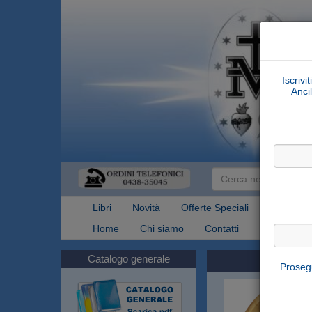
Iscrivi
Ancil
Libri
Novità
Offerte Speciali
Articoli Re
Home
Chi siamo
Contatti
Spedizioni
Catalogo generale
Prosegu