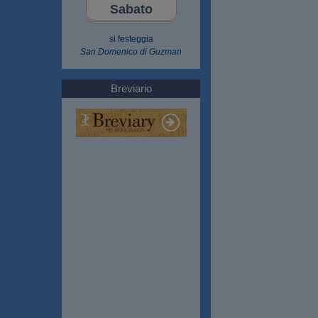
Sabato
si festeggia
San Domenico di Guzman
Breviario