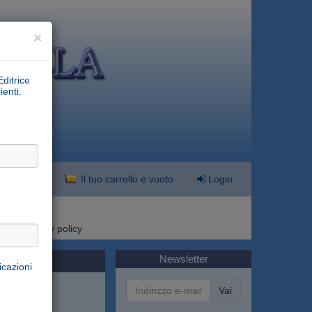
×
Editrice
ienti.
nzata
Il tuo carrello è vuoto
Login
i
Privacy policy
Newsletter
icazioni
Vai