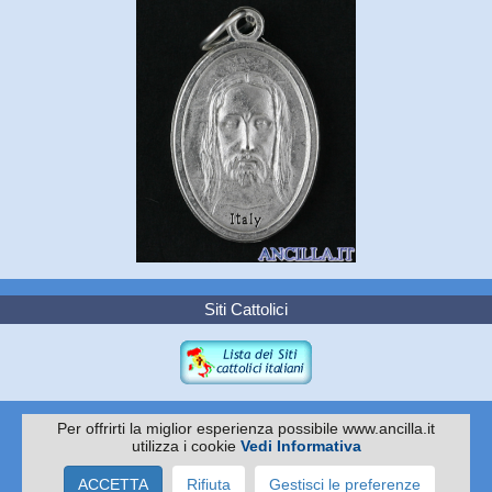
Siti Cattolici
Per offrirti la miglior esperienza possibile www.ancilla.it
utilizza i cookie
Vedi Informativa
Copyright 2010 -
EDITRICE ANCILLA
Via I. Pittoni 59/61 - 31015 Conegliano TV
ACCETTA
Rifiuta
Gestisci le preferenze
Tel. 0438.35045 - Cell 337.502951 - C.F./P.IVA: 04067070260