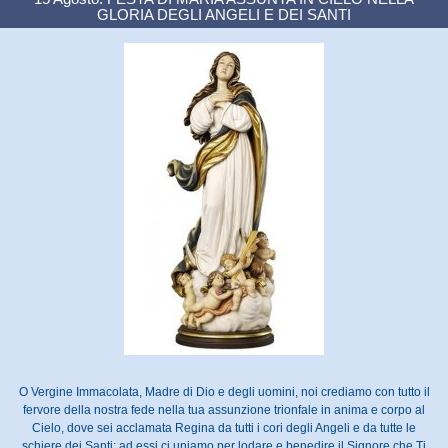
GLORIA DEGLI ANGELI E DEI SANTI
O Vergine Immacolata, Madre di Dio e degli uomini, noi crediamo con tutto il
fervore della nostra fede nella tua assunzione trionfale in anima e corpo al
Cielo, dove sei acclamata Regina da tutti i cori degli Angeli e da tutte le
schiere dei Santi; ad essi ci uniamo per lodare e benedire il Signore che Ti