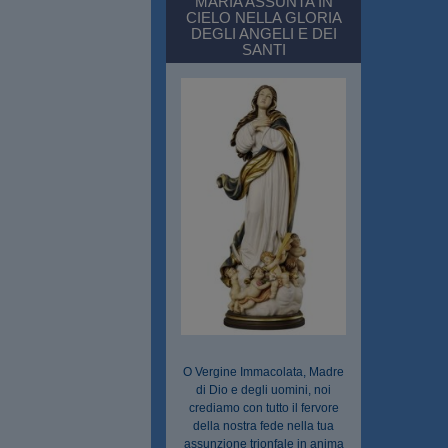
MARIA ASSUNTA IN
CIELO NELLA GLORIA
DEGLI ANGELI E DEI
SANTI
O Vergine Immacolata, Madre
di Dio e degli uomini, noi
crediamo con tutto il fervore
della nostra fede nella tua
assunzione trionfale in anima