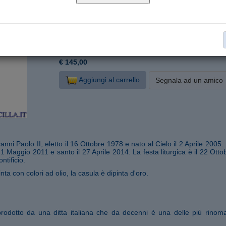
P266000-O20
Cod. articolo:
20 cm
Formato:
Legno d'acero
Materiale:
Statue di Pontefici
Collana:
€ 145,00
Aggiungi al carrello
Segnala ad un amico
nni Paolo II, eletto il 16 Ottobre 1978 e nato al Cielo il 2 Aprile 2005
1 Maggio 2011 e santo il 27 Aprile 2014. La festa liturgica è il 22 Otto
tificio.
ta con colori ad olio, la casula è dipinta d'oro.
prodotto da una ditta italiana che da decenni è una delle più rinom