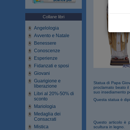
Collane libri
Angelologia
Avvento e Natale
Benessere
Conoscenze
Esperienze
Fidanzati e sposi
Giovani
Guarigione e
Statua di Papa Giova
liberazione
proclamato beato il 
suo insediamento pon
Libri al 20%-50% di
sconto
Questa statua è dipin
Mariologia
Medaglia dei
Consacrati
Questo articolo è 
Mistica
scultura in legno.