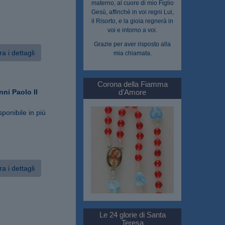
materno, al cuore di mio Figlio
Gesù, affinché in voi regni Lui,
il Risorto, e la gioia regnerà in
voi e intorno a voi.
Grazie per aver risposto alla
a i dettagli
mia chiamata.
Corona della Fiamma
ni Paolo II
d'Amore
sponibile in più
a i dettagli
Le 24 glorie di Santa
Teresa