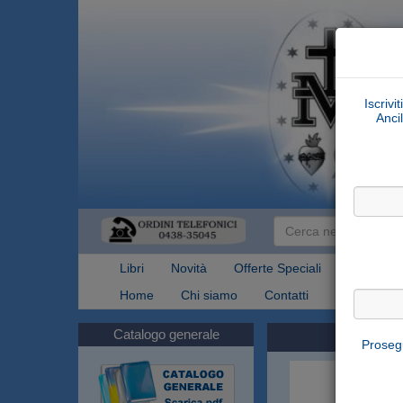
Iscrivi
Ancil
Libri
Novità
Offerte Speciali
Articoli Re
Home
Chi siamo
Contatti
Spedizioni
Catalogo generale
Prosegu