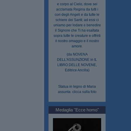
e corpo al Cielo, dove sei
acclamata Regina da tutti i
cori degli Angeli e da tutte le
schiere dei Santi; ad essi ci
uniamo per lodare e benedire
il Signore che Ti ha esaltata
sopra tutte le creature e offrirti
il nostro omaggio e il nostro
amore.
(da NOVENA
DELL'ASSUNZIONE in IL
LIBRO DELLE NOVENE,
Editrice Ancilla)
Statua in legno di Maria
assunta: clicca sulla foto
Medaglia "Ecce homo"