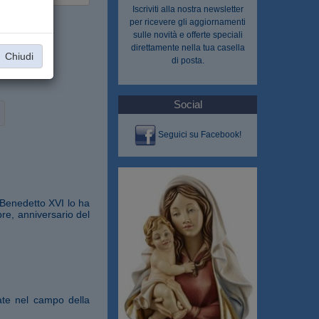
Iscriviti alla nostra
newsletter
per ricevere gli aggiornamenti
sulle novità e offerte speciali
direttamente nella tua casella
Chiudi
di posta.
Social
Seguici su Facebook!
. Benedetto XVI lo ha
bre, anniversario del
ate nel campo della