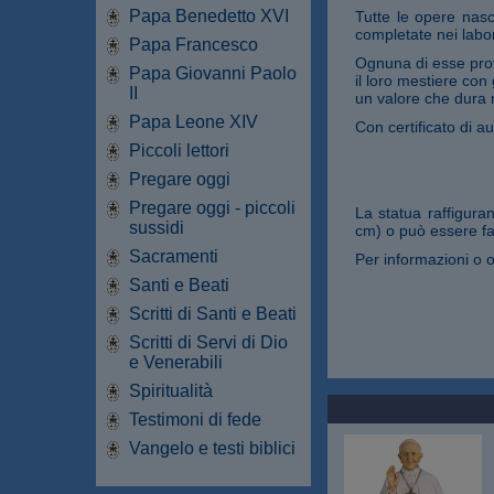
Papa Benedetto XVI
Tutte le opere nasc
completate nei labor
Papa Francesco
Ognuna di esse prov
Papa Giovanni Paolo
il loro mestiere con
II
un valore che dura 
Papa Leone XIV
Con certificato di au
Piccoli lettori
Pregare oggi
Pregare oggi - piccoli
La statua raffigura
sussidi
cm) o può essere fat
Sacramenti
Per informazioni o o
Santi e Beati
Scritti di Santi e Beati
Scritti di Servi di Dio
e Venerabili
Spiritualità
Testimoni di fede
Vangelo e testi biblici