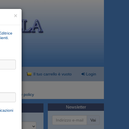
×
Editrice
ienti.
nzata
Il tuo carrello è vuoto
Login
i
Privacy policy
Newsletter
icazioni
Vai