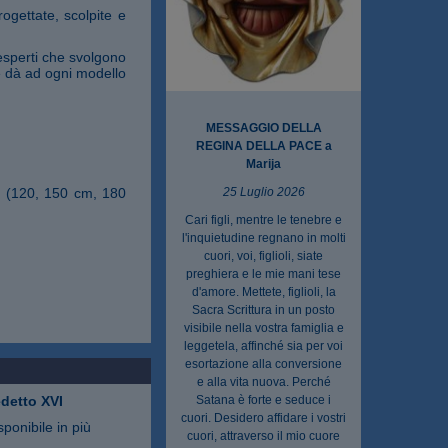
ogettate, scolpite e
esperti che svolgono
ne dà ad ogni modello
MESSAGGIO DELLA
REGINA DELLA PACE a
Marija
ri (120, 150 cm, 180
25 Luglio 2026
Cari figli, mentre le tenebre e
l'inquietudine regnano in molti
cuori, voi, figlioli, siate
preghiera e le mie mani tese
d'amore. Mettete, figlioli, la
Sacra Scrittura in un posto
visibile nella vostra famiglia e
leggetela, affinché sia per voi
esortazione alla conversione
e alla vita nuova. Perché
detto XVI
Satana è forte e seduce i
cuori. Desidero affidare i vostri
sponibile in più
cuori, attraverso il mio cuore