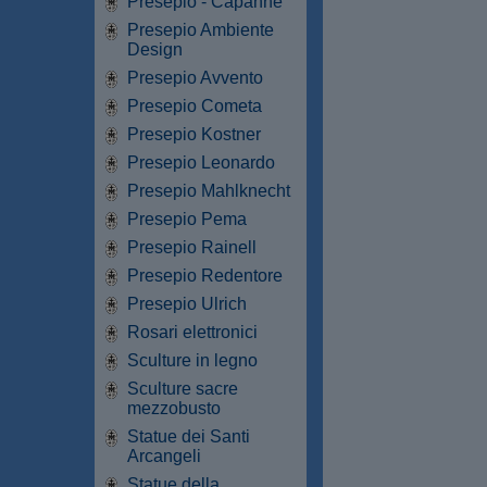
Presepio - Capanne
Presepio Ambiente
Design
Presepio Avvento
Presepio Cometa
Presepio Kostner
Presepio Leonardo
Presepio Mahlknecht
Presepio Pema
Presepio Rainell
Presepio Redentore
Presepio Ulrich
Rosari elettronici
Sculture in legno
Sculture sacre
mezzobusto
Statue dei Santi
Arcangeli
Statue della