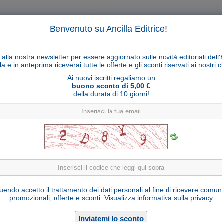
Benvenuto su Ancilla Editrice!
ti alla nostra newsletter per essere aggiornato sulle novità editoriali dell'
la e in anteprima riceverai tutte le offerte e gli sconti riservati ai nostri cl
Ai nuovi iscritti regaliamo un
buono sconto di 5,00 €
della durata di 10 giorni!
Cerca
Ricerca ava
ligiosi
Collane libri
Articoli religiosi
Pagamenti
Rivenditori
Solidarietà
Notizie
Link util
San Pio da Pietrelcina - sconto 10%
endo accetto il trattamento dei dati personali al fine di ricevere comun
promozionali, offerte e sconti.
Visualizza informativa sulla privacy
P236000-C15
Cod. articolo:
15 cm
Formato: