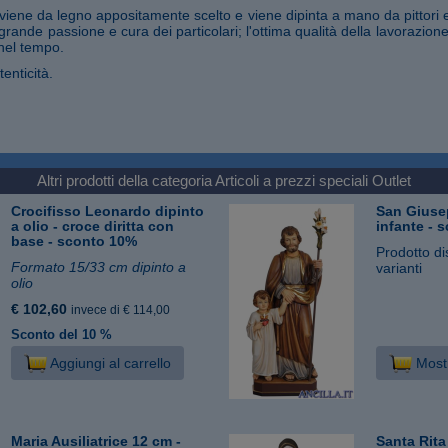
iene da legno appositamente scelto e viene dipinta a mano da pittori 
 grande passione e cura dei particolari; l'ottima qualità della lavorazio
nel tempo.
tenticità.
Altri prodotti della categoria
Articoli a prezzi speciali Outlet
Crocifisso Leonardo dipinto
San Giuse
a olio - croce diritta con
infante - 
base - sconto 10%
Prodotto di
Formato 15/33 cm dipinto a
varianti
olio
€ 102,60
invece di € 114,00
Sconto del 10 %
Aggiungi al carrello
Mostr
Maria Ausiliatrice 12 cm -
Santa Rita