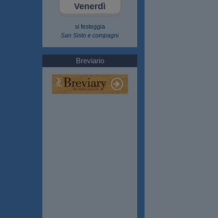
Venerdì
si festeggia
San Sisto e compagni
Breviario