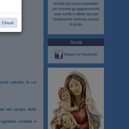
Iscriviti alla nostra
newsletter
per ricevere gli aggiornamenti
sulle novità e offerte speciali
direttamente nella tua casella
Chiudi
di posta.
Social
Seguici su Facebook!
nti cattolici, la cui
ate nel campo della
ogettate, scolpite e