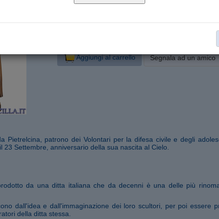
Legno d'acero dipinto a olio
Materiale:
Articoli a prezzi speciali Outlet
Collana:
€ 65,70
invece di € 73,00
Sconto del 10 %
Aggiungi al carrello
Segnala ad un amico
 Pietrelcina, patrono dei Volontari per la difesa civile e degli adolesce
il 23 Settembre, anniversario della sua nascita al Cielo.
prodotto da una ditta italiana che da decenni è una delle più rinom
ono dall'idea e dall'immaginazione dei loro scultori, per poi essere pr
atori della ditta stessa.