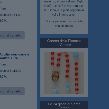
materno, al cuore di mio Figlio
0%
Gesù, affinché in voi regni Lui,
2 cm
il Risorto, e la gioia regnerà in
voi e intorno a voi.
vece di € 151,00
 10 %
Grazie per aver risposto alla
mia chiamata.
ngi al carrello
Corona della Fiamma
d'Amore
Acutis con cane e
 sconto 10%
6 cm
vece di € 118,00
 10 %
ngi al carrello
Le 24 glorie di Santa
Teresa