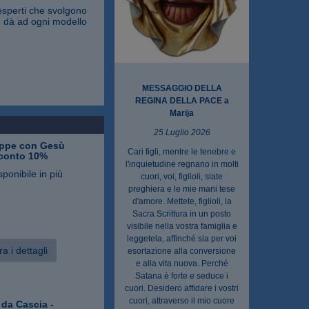
esperti che svolgono
ne dà ad ogni modello
MESSAGGIO DELLA
REGINA DELLA PACE a
Marija
25 Luglio 2026
ppe con Gesù
Cari figli, mentre le tenebre e
sconto 10%
l'inquietudine regnano in molti
sponibile in più
cuori, voi, figlioli, siate
preghiera e le mie mani tese
d'amore. Mettete, figlioli, la
Sacra Scrittura in un posto
visibile nella vostra famiglia e
leggetela, affinché sia per voi
a i dettagli
esortazione alla conversione
e alla vita nuova. Perché
Satana è forte e seduce i
cuori. Desidero affidare i vostri
cuori, attraverso il mio cuore
 da Cascia -