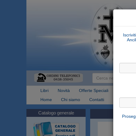
Iscrivi
Ancil
Libri
Novità
Offerte Speciali
Articoli Re
Home
Chi siamo
Contatti
Spedizioni
Catalogo generale
Prosegu