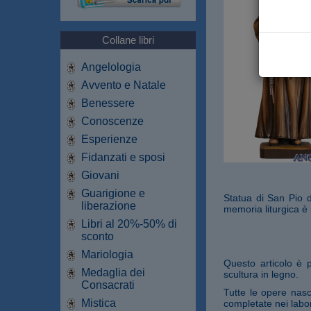
Collane libri
Angelologia
Avvento e Natale
Benessere
Conoscenze
Esperienze
Fidanzati e sposi
Giovani
Guarigione e
Statua di San Pio da
liberazione
memoria liturgica è 
Libri al 20%-50% di
sconto
Mariologia
Questo articolo è 
Medaglia dei
scultura in legno.
Consacrati
Tutte le opere nasc
Mistica
completate nei labor