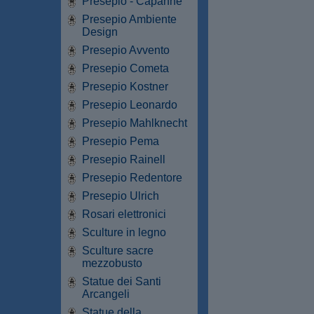
Presepio - Capanne
Presepio Ambiente
Design
Presepio Avvento
Presepio Cometa
Presepio Kostner
Presepio Leonardo
Presepio Mahlknecht
Presepio Pema
Presepio Rainell
Presepio Redentore
Presepio Ulrich
Rosari elettronici
Sculture in legno
Sculture sacre
mezzobusto
Statue dei Santi
Arcangeli
Statue della