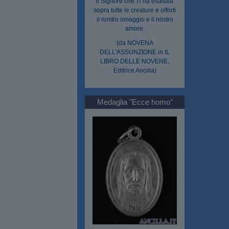
il Signore che Ti ha esaltata
sopra tutte le creature e offrirti
il nostro omaggio e il nostro
amore.
(da NOVENA
DELL'ASSUNZIONE in IL
LIBRO DELLE NOVENE,
Editrice Ancilla)
Medaglia "Ecce homo"