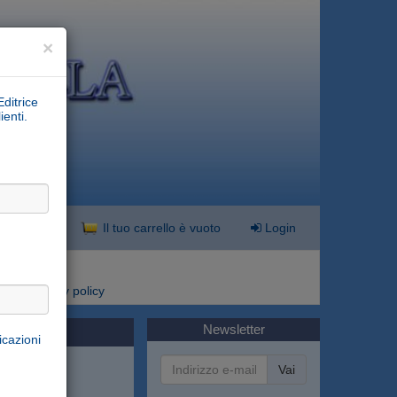
×
Editrice
ienti.
nzata
Il tuo carrello è vuoto
Login
i
Privacy policy
Newsletter
icazioni
Vai