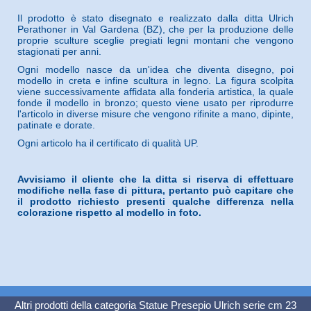
Il prodotto è stato disegnato e realizzato dalla ditta Ulrich
Perathoner in Val Gardena (BZ), che per la produzione delle
proprie sculture sceglie pregiati legni montani che vengono
stagionati per anni.
Ogni modello nasce da un'idea che diventa disegno, poi
modello in creta e infine scultura in legno. La figura scolpita
viene successivamente affidata alla fonderia artistica, la quale
fonde il modello in bronzo; questo viene usato per riprodurre
l'articolo in diverse misure che vengono rifinite a mano, dipinte,
patinate e dorate.
Ogni articolo ha il certificato di qualità UP.
Avvisiamo il cliente che la ditta si riserva di effettuare
modifiche nella fase di pittura, pertanto può capitare che
il prodotto richiesto presenti qualche differenza nella
colorazione rispetto al modello in foto.
Altri prodotti della categoria
Statue Presepio Ulrich serie cm 23