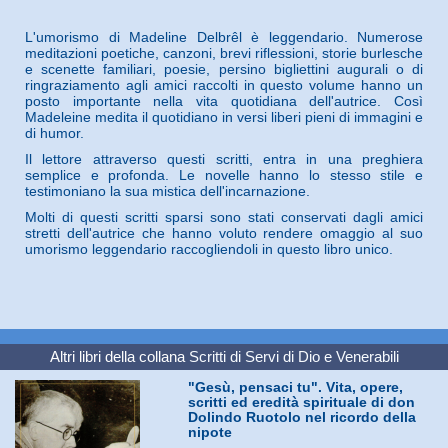
L'umorismo di Madeline Delbrêl è leggendario. Numerose
meditazioni poetiche, canzoni, brevi riflessioni, storie burlesche
e scenette familiari, poesie, persino bigliettini augurali o di
ringraziamento agli amici raccolti in questo volume hanno un
posto importante nella vita quotidiana dell'autrice. Così
Madeleine medita il quotidiano in versi liberi pieni di immagini e
di humor.
Il lettore attraverso questi scritti, entra in una preghiera
semplice e profonda. Le novelle hanno lo stesso stile e
testimoniano la sua mistica dell'incarnazione.
Molti di questi scritti sparsi sono stati conservati dagli amici
stretti dell'autrice che hanno voluto rendere omaggio al suo
umorismo leggendario raccogliendoli in questo libro unico.
Altri libri della collana
Scritti di Servi di Dio e Venerabili
"Gesù, pensaci tu". Vita, opere,
scritti ed eredità spirituale di don
Dolindo Ruotolo nel ricordo della
nipote