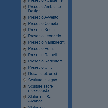
Presepio - Capanne
Presepio Ambiente
Design
Presepio Avvento
Presepio Cometa
Presepio Kostner
Presepio Leonardo
Presepio Mahlknecht
Presepio Pema
Presepio Rainell
Presepio Redentore
Presepio Ulrich
Rosari elettronici
Sculture in legno
Sculture sacre
mezzobusto
Statue dei Santi
Arcangeli
Statue della