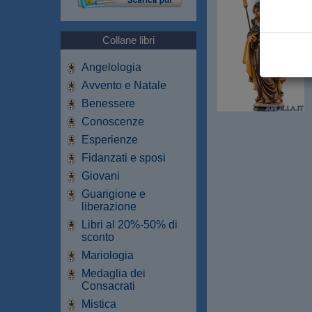
Collane libri
Angelologia
Avvento e Natale
Benessere
Conoscenze
Esperienze
Fidanzati e sposi
Giovani
Guarigione e
liberazione
Libri al 20%-50% di
sconto
Mariologia
Medaglia dei
Consacrati
Mistica