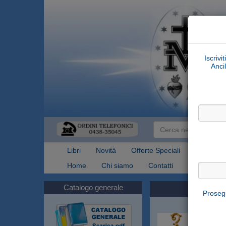
Iscrivi
Ancil
Libri
Novità
Offerte Speciali
Articoli Re
Home
Chi siamo
Contatti
Spedizioni
Catalogo generale
Prosegu