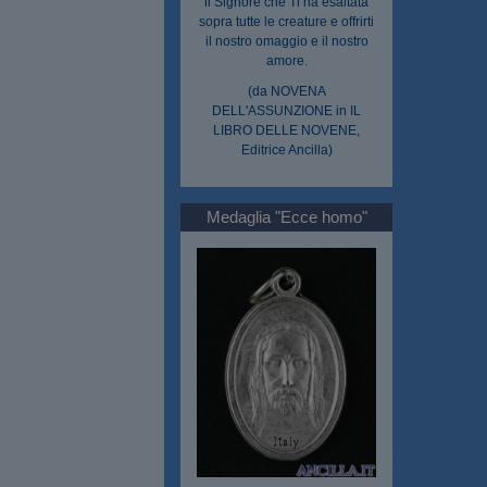
il Signore che Ti ha esaltata
sopra tutte le creature e offrirti
il nostro omaggio e il nostro
amore.
(da NOVENA
DELL'ASSUNZIONE in IL
LIBRO DELLE NOVENE,
Editrice Ancilla)
Medaglia "Ecce homo"