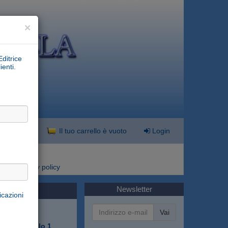
×
Editrice
ienti.
nzata
Il tuo carrello è vuoto
Login
i
Privacy policy
Newsletter
icazioni
Vai
lgonda da
olio modello 1