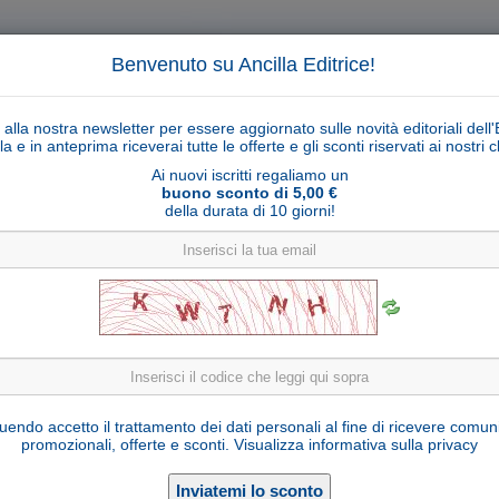
Benvenuto su Ancilla Editrice!
ti alla nostra newsletter per essere aggiornato sulle novità editoriali dell'
la e in anteprima riceverai tutte le offerte e gli sconti riservati ai nostri cl
Ai nuovi iscritti regaliamo un
buono sconto di 5,00 €
della durata di 10 giorni!
Cerca
Ricerca ava
ligiosi
Collane libri
Articoli religiosi
Pagamenti
Rivenditori
Solidarietà
Notizie
Link util
Statue di Santa Adelgonda
endo accetto il trattamento dei dati personali al fine di ricevere comun
promozionali, offerte e sconti.
Visualizza informativa sulla privacy
Santa Adelgonda da
Santa Ade
Maubeuge olio modello 2
Maubeuge 