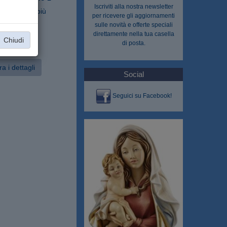
Iscriviti alla nostra
newsletter
sponibile in più
per ricevere gli aggiornamenti
sulle novità e offerte speciali
direttamente nella tua casella
Chiudi
di posta.
a i dettagli
Social
Seguici su Facebook!