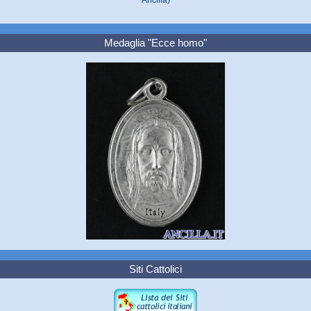
Medaglia "Ecce homo"
Siti Cattolici