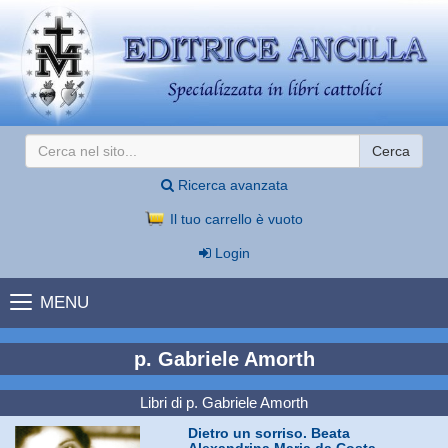
Cerca
Ricerca avanzata
Il tuo carrello è vuoto
Login
MENU
p. Gabriele Amorth
Libri di p. Gabriele Amorth
Dietro un sorriso. Beata
Alexandrina Maria da Costa