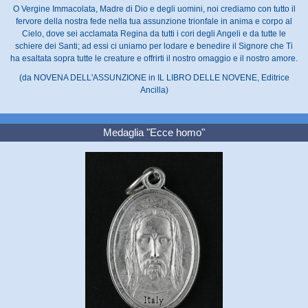
O Vergine Immacolata, Madre di Dio e degli uomini, noi crediamo con tutto il
fervore della nostra fede nella tua assunzione trionfale in anima e corpo al
Cielo, dove sei acclamata Regina da tutti i cori degli Angeli e da tutte le
schiere dei Santi; ad essi ci uniamo per lodare e benedire il Signore che Ti
ha esaltata sopra tutte le creature e offrirti il nostro omaggio e il nostro amore.
(da NOVENA DELL'ASSUNZIONE in IL LIBRO DELLE NOVENE, Editrice
Ancilla)
Medaglia "Ecce homo"