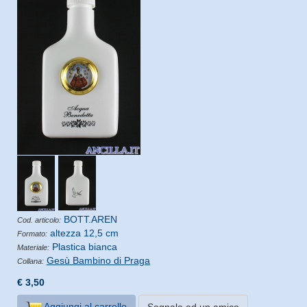
BOTT.AREN
Cod. articolo:
altezza 12,5 cm
Formato:
Plastica bianca
Materiale:
Gesù Bambino di Praga
Collana:
€ 3,50
Aggiungi al carrello
Segnala ad un amico