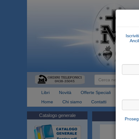
Iscrivi
Ancil
Libri
Novità
Offerte Speciali
Articoli Re
Home
Chi siamo
Contatti
Spedizioni
Catalogo generale
Prosegu