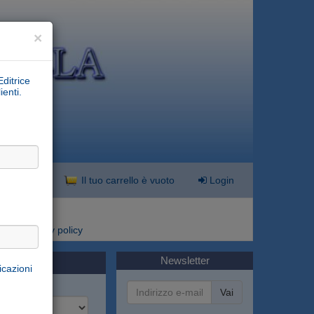
×
Editrice
ienti.
nzata
Il tuo carrello è vuoto
Login
i
Privacy policy
Newsletter
icazioni
Vai