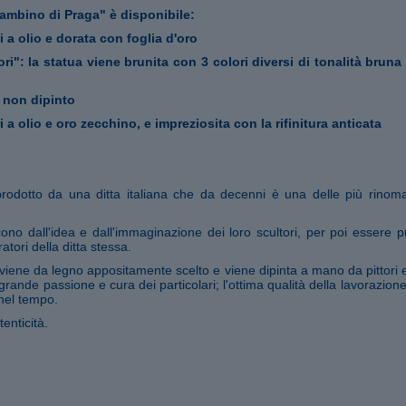
ambino di Praga" è disponibile:
i a olio e dorata con foglia d'oro
lori": la statua viene brunita con 3 colori diversi di tonalità brun
e non dipinto
i a olio e oro zecchino, e impreziosita con la rifinitura anticata
prodotto da una ditta italiana che da decenni è una delle più rinom
ono dall'idea e dall'immaginazione dei loro scultori, per poi essere pr
atori della ditta stessa.
iene da legno appositamente scelto e viene dipinta a mano da pittori 
 grande passione e cura dei particolari; l'ottima qualità della lavorazio
nel tempo.
tenticità.