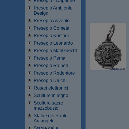
Presepio - Capanne
Presepio Ambiente
Design
Presepio Avvento
Presepio Cometa
Presepio Kostner
Presepio Leonardo
Presepio Mahlknecht
Presepio Pema
Presepio Rainell
Presepio Redentore
Presepio Ulrich
Rosari elettronici
Sculture in legno
Sculture sacre
mezzobusto
Statue dei Santi
Arcangeli
Statue della