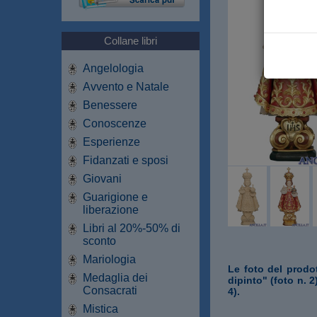
Collane libri
Angelologia
Avvento e Natale
Benessere
Conoscenze
Esperienze
Fidanzati e sposi
Giovani
Guarigione e
liberazione
Libri al 20%-50% di
sconto
Mariologia
Le foto del prodot
Medaglia dei
dipinto" (foto n. 2
Consacrati
4).
Mistica