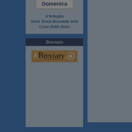
Domenica
si festeggia
Santa Teresa Benedetta della
Croce (Edith Stein)
Breviario