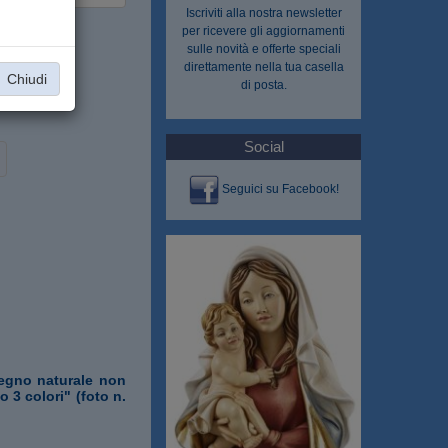
Iscriviti alla nostra
newsletter
per ricevere gli aggiornamenti
sulle novità e offerte speciali
direttamente nella tua casella
Chiudi
di posta.
Social
Seguici su Facebook!
"legno naturale non
o 3 colori" (foto n.