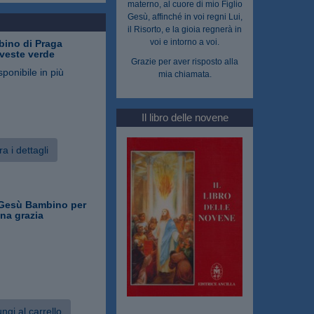
materno, al cuore di mio Figlio
Gesù, affinché in voi regni Lui,
il Risorto, e la gioia regnerà in
voi e intorno a voi.
ino di Praga
veste verde
Grazie per aver risposto alla
sponibile in più
mia chiamata.
Il libro delle novene
a i dettagli
Gesù Bambino per
na grazia
ngi al carrello