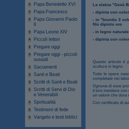
Papa Benedetto XVI
La statua "Gesù B
Papa Francesco
- dipinta con color
Papa Giovanni Paolo
- in "brunito 3 co
II
filo dipinto oro
Papa Leone XIV
- in legno natural
Piccoli lettori
- dipinta con color
Pregare oggi
Pregare oggi - piccoli
sussidi
Questo articolo è 
scultura in legno.
Sacramenti
Tutte le opere nasc
Santi e Beati
completate nei labor
Scritti di Santi e Beati
Ognuna di esse prov
Scritti di Servi di Dio
il loro mestiere con
e Venerabili
un valore che dura 
Spiritualità
Con certificato di au
Testimoni di fede
Vangelo e testi biblici