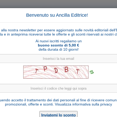
Benvenuto su Ancilla Editrice!
ti alla nostra newsletter per essere aggiornato sulle novità editoriali dell'
la e in anteprima riceverai tutte le offerte e gli sconti riservati ai nostri cl
Ai nuovi iscritti regaliamo un
buono sconto di 5,00 €
della durata di 10 giorni!
Cerca
Ricerca ava
ligiosi
Collane libri
Articoli religiosi
Pagamenti
Rivenditori
Solidarietà
Notizie
Link util
Gesù Bambino di Praga modello 1
endo accetto il trattamento dei dati personali al fine di ricevere comun
promozionali, offerte e sconti.
Visualizza informativa sulla privacy
Seleziona una variante