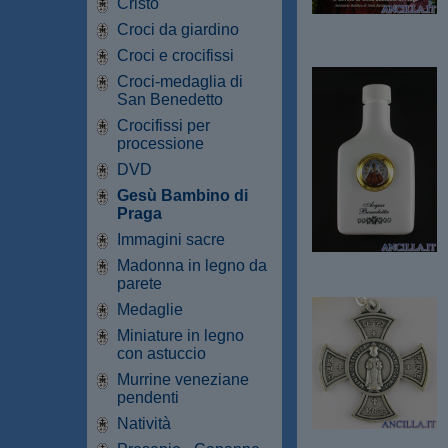
Cristo
Croci da giardino
Croci e crocifissi
Croci-medaglia di
San Benedetto
Crocifissi per
processione
DVD
Gesù Bambino di
Praga
Immagini sacre
Madonna in legno da
parete
Medaglie
Miniature in legno
con astuccio
Murrine veneziane
pendenti
Natività