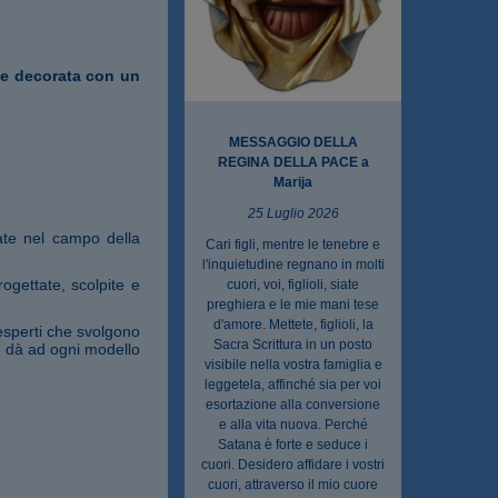
a e decorata con un
MESSAGGIO DELLA
REGINA DELLA PACE a
Marija
25 Luglio 2026
ate nel campo della
Cari figli, mentre le tenebre e
l'inquietudine regnano in molti
ogettate, scolpite e
cuori, voi, figlioli, siate
preghiera e le mie mani tese
d'amore. Mettete, figlioli, la
esperti che svolgono
Sacra Scrittura in un posto
ne dà ad ogni modello
visibile nella vostra famiglia e
leggetela, affinché sia per voi
esortazione alla conversione
e alla vita nuova. Perché
Satana è forte e seduce i
cuori. Desidero affidare i vostri
cuori, attraverso il mio cuore