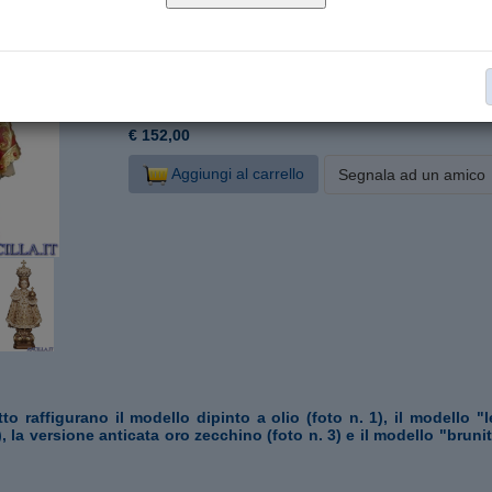
P254000-C20
Cod. articolo:
20 cm
Formato:
Legno d'acero
Materiale:
Gesù Bambino di Praga
Collana:
€ 152,00
Aggiungi al carrello
Segnala ad un amico
to raffigurano il modello dipinto a olio (foto n. 1), il modello 
), la versione anticata oro zecchino (foto n. 3) e il modello "brunit