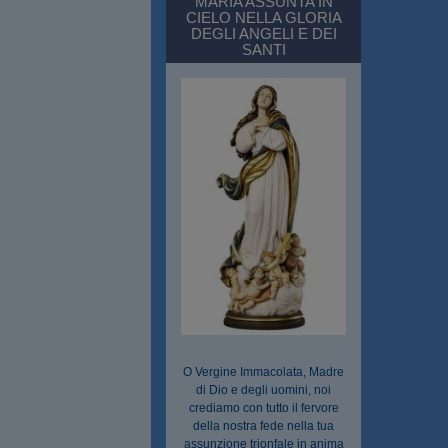
MARIA ASSUNTA IN
CIELO NELLA GLORIA
DEGLI ANGELI E DEI
SANTI
O Vergine Immacolata, Madre
di Dio e degli uomini, noi
crediamo con tutto il fervore
della nostra fede nella tua
assunzione trionfale in anima