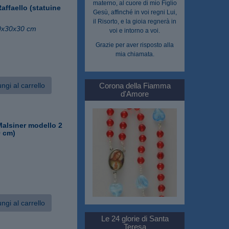
materno, al cuore di mio Figlio
ffaello (statuine
Gesù, affinché in voi regni Lui,
il Risorto, e la gioia regnerà in
0x30x30 cm
voi e intorno a voi.
Grazie per aver risposto alla
mia chiamata.
ngi al carrello
Corona della Fiamma
d'Amore
alsiner modello 2
9 cm)
ngi al carrello
Le 24 glorie di Santa
Teresa