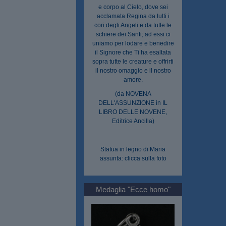
e corpo al Cielo, dove sei
acclamata Regina da tutti i
cori degli Angeli e da tutte le
schiere dei Santi; ad essi ci
uniamo per lodare e benedire
il Signore che Ti ha esaltata
sopra tutte le creature e offrirti
il nostro omaggio e il nostro
amore.
(da NOVENA
DELL'ASSUNZIONE in IL
LIBRO DELLE NOVENE,
Editrice Ancilla)
Statua in legno di Maria
assunta: clicca sulla foto
Medaglia "Ecce homo"