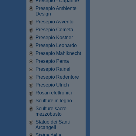
Presepio - Capanne
Presepio Ambiente
Design
Presepio Avvento
Presepio Cometa
Presepio Kostner
Presepio Leonardo
Presepio Mahlknecht
Presepio Pema
Presepio Rainell
Presepio Redentore
Presepio Ulrich
Rosari elettronici
Sculture in legno
Sculture sacre
mezzobusto
Statue dei Santi
Arcangeli
Statue della