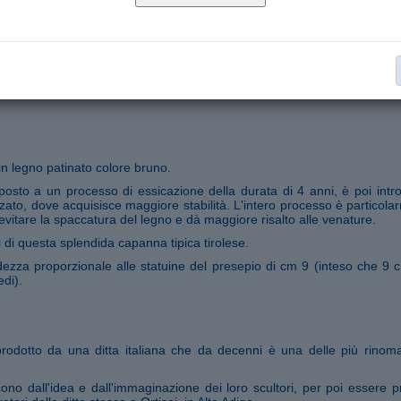
Capanne Presepio per statuine 9 cm
Collana:
€ 640,00
Aggiungi al carrello
Segnala ad un amico
 legno patinato colore bruno.
oposto a un processo di essicazione della durata di 4 anni, è poi intro
zzato, dove acquisisce maggiore stabilità. L'intero processo è particola
vitare la spaccatura del legno e dà maggiore risalto alle venature.
i di questa splendida capanna tipica tirolese.
ndezza proporzionale alle statuine del presepio di cm 9 (inteso che 9 c
edi).
prodotto da una ditta italiana che da decenni è una delle più rinom
ono dall'idea e dall'immaginazione dei loro scultori, per poi essere pr