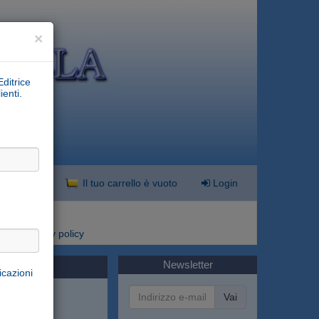
×
Editrice
ienti.
nzata
Il tuo carrello è vuoto
Login
i
Privacy policy
Newsletter
icazioni
Vai