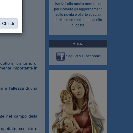
Iscriviti alla nostra
newsletter
per ricevere gli aggiornamenti
sulle novità e offerte speciali
direttamente nella tua casella
Chiudi
di posta.
Social
Seguici su Facebook!
dotto in un forno di
rmente importante in
m è l'altezza di una
ate nel campo della
ogettate, scolpite e