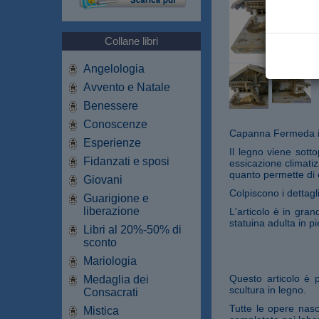
Collane libri
Angelologia
Avvento e Natale
Benessere
Conoscenze
Capanna Fermeda in
Esperienze
Il legno viene sott
Fidanzati e sposi
essicazione climati
quanto permette di e
Giovani
Colpiscono i dettagl
Guarigione e
liberazione
L'articolo è in gra
statuina adulta in pi
Libri al 20%-50% di
sconto
Mariologia
Questo articolo è 
Medaglia dei
scultura in legno.
Consacrati
Tutte le opere nasc
Mistica