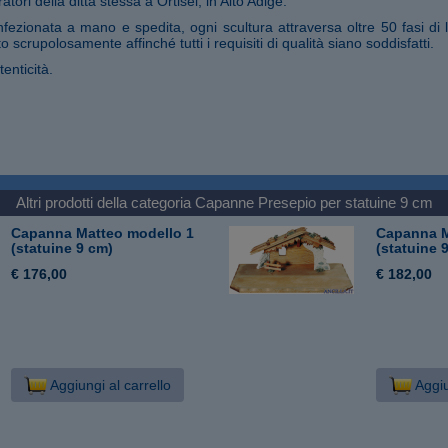
tori della ditta stessa a Ortisei, in Alto Adige.
fezionata a mano e spedita, ogni scultura attraversa oltre 50 fasi di 
o scrupolosamente affinché tutti i requisiti di qualità siano soddisfatti.
tenticità.
Altri prodotti della categoria
Capanne Presepio per statuine 9 cm
Capanna Matteo modello 1
Capanna M
(statuine 9 cm)
(statuine 
€ 176,00
€ 182,00
Aggiungi al carrello
Aggiu