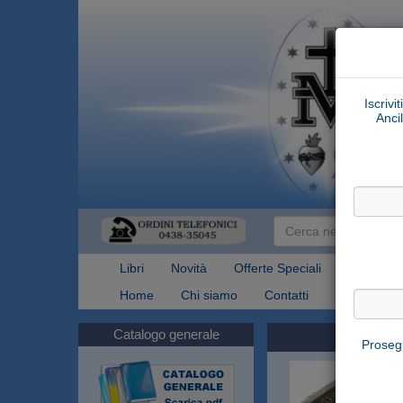
Iscrivi
Ancil
Libri
Novità
Offerte Speciali
Articoli Re
Home
Chi siamo
Contatti
Spedizioni
Catalogo generale
Prosegu