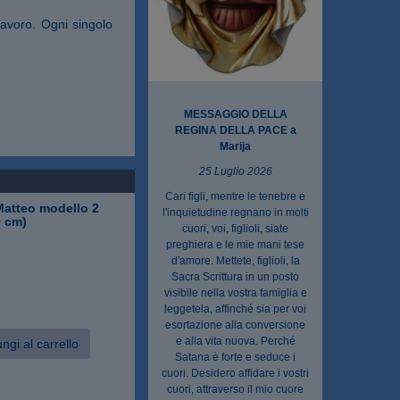
lavoro. Ogni singolo
MESSAGGIO DELLA
REGINA DELLA PACE a
Marija
25 Luglio 2026
Cari figli, mentre le tenebre e
atteo modello 2
l'inquietudine regnano in molti
9 cm)
cuori, voi, figlioli, siate
preghiera e le mie mani tese
d'amore. Mettete, figlioli, la
Sacra Scrittura in un posto
visibile nella vostra famiglia e
leggetela, affinché sia per voi
esortazione alla conversione
e alla vita nuova. Perché
ngi al carrello
Satana è forte e seduce i
cuori. Desidero affidare i vostri
cuori, attraverso il mio cuore