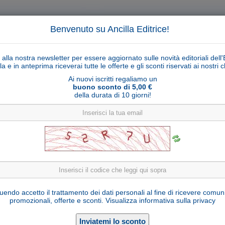
Benvenuto su Ancilla Editrice!
ti alla nostra newsletter per essere aggiornato sulle novità editoriali dell'
la e in anteprima riceverai tutte le offerte e gli sconti riservati ai nostri cl
Ai nuovi iscritti regaliamo un
buono sconto di 5,00 €
della durata di 10 giorni!
Cerca
Ricerca ava
ligiosi
Collane libri
Articoli religiosi
Pagamenti
Rivenditori
Solidarietà
Notizie
Link util
Capanna Fermeda (statuine 9 cm)
endo accetto il trattamento dei dati personali al fine di ricevere comun
promozionali, offerte e sconti.
Visualizza informativa sulla privacy
D16763-B9
Cod. articolo:
Legno d'abete stagionato
Materiale: