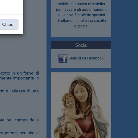
Iscriviti alla nostra
newsletter
per ricevere gli aggiornamenti
sulle novità e offerte speciali
direttamente nella tua casella
Chiudi
di posta.
Social
Seguici su Facebook!
dotto in un forno di
rmente importante in
cm è l'altezza di una
ate nel campo della
ogettate, scolpite e