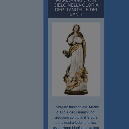
MARIA ASSUNTA IN
CIELO NELLA GLORIA
DEGLI ANGELI E DEI
SANTI
O Vergine Immacolata, Madre
di Dio e degli uomini, noi
crediamo con tutto il fervore
della nostra fede nella tua
assunzione trionfale in anima