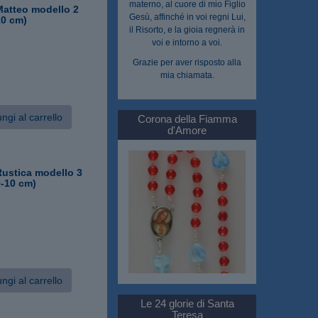
materno, al cuore di mio Figlio
atteo modello 2
Gesù, affinché in voi regni Lui,
10 cm)
il Risorto, e la gioia regnerà in
voi e intorno a voi.
Grazie per aver risposto alla
mia chiamata.
ngi al carrello
Corona della Fiamma
d'Amore
ustica modello 3
9-10 cm)
ngi al carrello
Le 24 glorie di Santa
Teresa