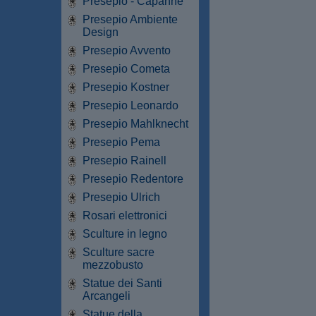
Presepio - Capanne
Presepio Ambiente
Design
Presepio Avvento
Presepio Cometa
Presepio Kostner
Presepio Leonardo
Presepio Mahlknecht
Presepio Pema
Presepio Rainell
Presepio Redentore
Presepio Ulrich
Rosari elettronici
Sculture in legno
Sculture sacre
mezzobusto
Statue dei Santi
Arcangeli
Statue della