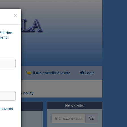
×
Editrice
ienti.
nzata
Il tuo carrello è vuoto
Login
i
Privacy policy
Newsletter
icazioni
Vai