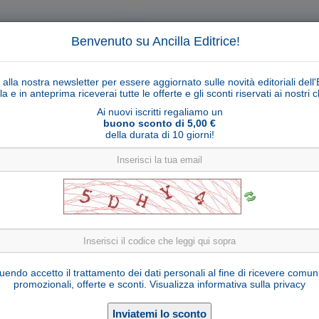
Benvenuto su Ancilla Editrice!
ti alla nostra newsletter per essere aggiornato sulle novità editoriali dell'
la e in anteprima riceverai tutte le offerte e gli sconti riservati ai nostri cl
Ai nuovi iscritti regaliamo un
buono sconto di 5,00 €
della durata di 10 giorni!
Cerca
Ricerca ava
ligiosi
Collane libri
Articoli religiosi
Pagamenti
Rivenditori
Solidarietà
Notizie
Link util
Capanna Malsiner modello 2 (statuine 10 cm)
endo accetto il trattamento dei dati personali al fine di ricevere comun
promozionali, offerte e sconti.
Visualizza informativa sulla privacy
D16745-04-B10
Cod. articolo:
Legno d'abete stagionato
Materiale: