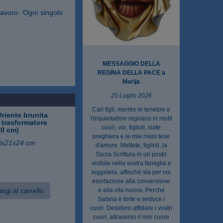
lavoro. Ogni singolo
MESSAGGIO DELLA
REGINA DELLA PACE a
Marija
25 Luglio 2026
m
Cari figli, mentre le tenebre e
riente brunita
l'inquietudine regnano in molti
 trasformatore
cuori, voi, figlioli, siate
10 cm)
preghiera e le mie mani tese
8x21x24 cm
d'amore. Mettete, figlioli, la
Sacra Scrittura in un posto
visibile nella vostra famiglia e
leggetela, affinché sia per voi
esortazione alla conversione
ngi al carrello
e alla vita nuova. Perché
Satana è forte e seduce i
cuori. Desidero affidare i vostri
cuori, attraverso il mio cuore