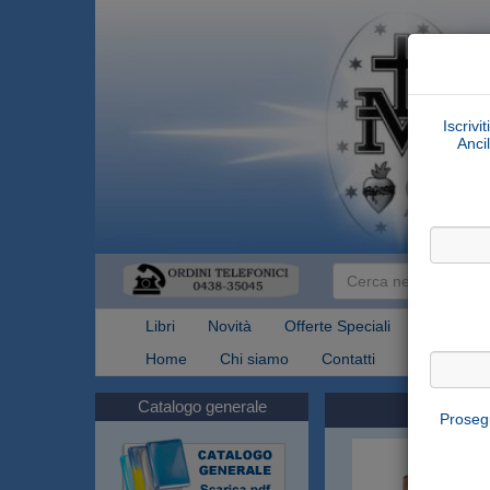
Iscrivi
Ancil
Libri
Novità
Offerte Speciali
Articoli Re
Home
Chi siamo
Contatti
Spedizioni
Catalogo generale
Prosegu