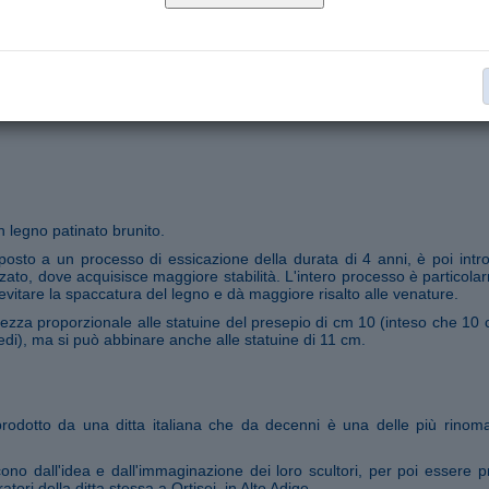
Capanne Presepio per statuine 9,5-10 cm
Collana:
€ 250,00
Aggiungi al carrello
Segnala ad un amico
 legno patinato brunito.
oposto a un processo di essicazione della durata di 4 anni, è poi intro
zzato, dove acquisisce maggiore stabilità. L'intero processo è particola
vitare la spaccatura del legno e dà maggiore risalto alle venature.
dezza proporzionale alle statuine del presepio di cm 10 (inteso che 10 
iedi), ma si può abbinare anche alle statuine di 11 cm.
prodotto da una ditta italiana che da decenni è una delle più rinom
ono dall'idea e dall'immaginazione dei loro scultori, per poi essere pr
tori della ditta stessa a Ortisei, in Alto Adige.