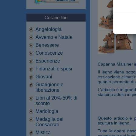
Collane libri
Angelologia
Avvento e Natale
Benessere
Conoscenze
Esperienze
Capanna Malsiner in
Fidanzati e sposi
Il legno viene sott
Giovani
essicazione climati
quanto permette di e
Guarigione e
L'articolo è in gran
liberazione
statuina adulta in p
Libri al 20%-50% di
sconto
Mariologia
Questo articolo è 
Medaglia dei
scultura in legno.
Consacrati
Tutte le opere nasc
Mistica
completate nei labora