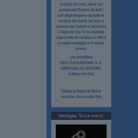
e corpo al Cielo, dove sei
acclamata Regina da tutti i
cori degli Angeli e da tutte le
schiere dei Santi; ad essi ci
uniamo per lodare e benedire
il Signore che Ti ha esaltata
sopra tutte le creature e offrirti
il nostro omaggio e il nostro
amore.
(da NOVENA
DELL'ASSUNZIONE in IL
LIBRO DELLE NOVENE,
Editrice Ancilla)
Statua in legno di Maria
assunta: clicca sulla foto
Medaglia "Ecce homo"