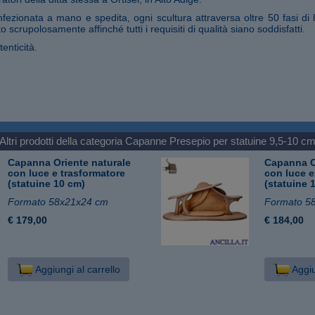
fezionata a mano e spedita, ogni scultura attraversa oltre 50 fasi di 
o scrupolosamente affinché tutti i requisiti di qualità siano soddisfatti.
tenticità.
Altri prodotti della categoria
Capanne Presepio per statuine 9,5-10 c
Capanna Oriente naturale
Capanna O
con luce e trasformatore
con luce e
(statuine 10 cm)
(statuine 
Formato 58x21x24 cm
Formato 5
€ 179,00
€ 184,00
Aggiungi al carrello
Aggiu