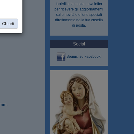
Iscriviti alla nostra
newsletter
per ricevere gli aggiornamenti
sulle novità e offerte speciali
direttamente nella tua casella
Chiudi
di posta.
Social
Seguici su Facebook!
6 mm.