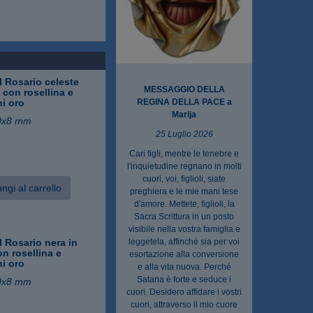
 Rosario celeste
MESSAGGIO DELLA
o con rosellina e
i oro
REGINA DELLA PACE a
Marija
0x8 mm
25 Luglio 2026
Cari figli, mentre le tenebre e
l'inquietudine regnano in molti
cuori, voi, figlioli, siate
ngi al carrello
preghiera e le mie mani tese
d'amore. Mettete, figlioli, la
Sacra Scrittura in un posto
visibile nella vostra famiglia e
 Rosario nera in
leggetela, affinché sia per voi
on rosellina e
esortazione alla conversione
i oro
e alla vita nuova. Perché
Satana è forte e seduce i
0x8 mm
cuori. Desidero affidare i vostri
cuori, attraverso il mio cuore