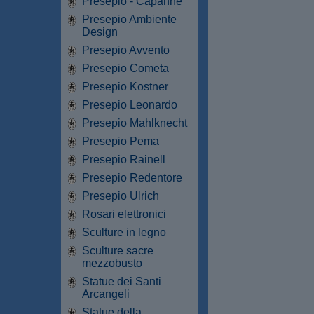
Presepio - Capanne
Presepio Ambiente
Design
Presepio Avvento
Presepio Cometa
Presepio Kostner
Presepio Leonardo
Presepio Mahlknecht
Presepio Pema
Presepio Rainell
Presepio Redentore
Presepio Ulrich
Rosari elettronici
Sculture in legno
Sculture sacre
mezzobusto
Statue dei Santi
Arcangeli
Statue della