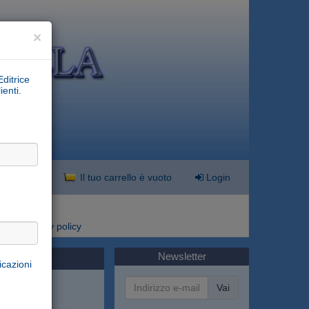
×
Editrice
ienti.
nzata
Il tuo carrello è vuoto
Login
i
Privacy policy
Newsletter
icazioni
Vai