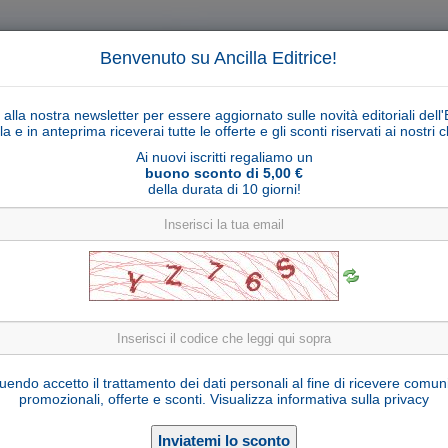
Benvenuto su Ancilla Editrice!
ti alla nostra newsletter per essere aggiornato sulle novità editoriali dell'
la e in anteprima riceverai tutte le offerte e gli sconti riservati ai nostri cl
Ai nuovi iscritti regaliamo un
buono sconto di 5,00 €
della durata di 10 giorni!
Cerca
Ricerca ava
ligiosi
Collane libri
Articoli religiosi
Pagamenti
Rivenditori
Solidarietà
Notizie
Link util
Corona del Rosario grani mezzo cristallo
endo accetto il trattamento dei dati personali al fine di ricevere comun
promozionali, offerte e sconti.
Visualizza informativa sulla privacy
CR EIR/6
Cod. articolo:
6 mm
Formato: