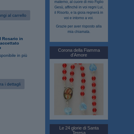
materno, al cuore di mio Figlio
Gesù, affinché in voi regni Lui,
il Risorto, e la gioia regnerà in
ngi al carrello
voi e intorno a voi.
Grazie per aver risposto alla
mia chiamata.
 Rosario in
faccettato
o
Corona della Fiamma
d'Amore
sponibile in più
a i dettagli
Le 24 glorie di Santa
Teresa