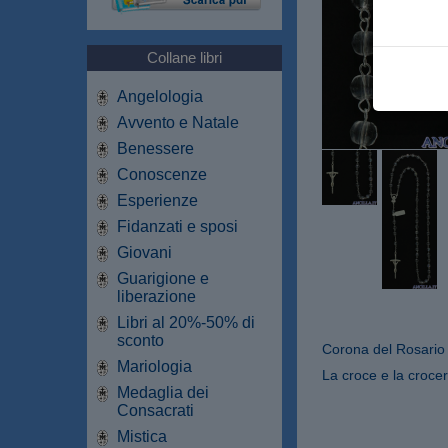
Collane libri
Angelologia
Avvento e Natale
Benessere
Conoscenze
Esperienze
Fidanzati e sposi
Giovani
Guarigione e
liberazione
Libri al 20%-50% di
sconto
Corona del Rosario 
Mariologia
La croce e la croce
Medaglia dei
Consacrati
Mistica