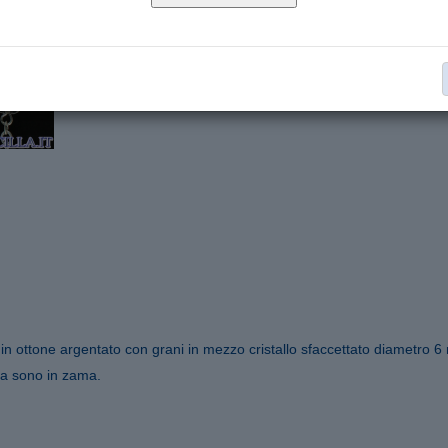
Mezzo cristallo
Materiale:
Corone in cristallo
Collana:
€ 5,00
Aggiungi al carrello
Segnala ad un amico
in ottone argentato con grani in mezzo cristallo sfaccettato diametro 
ra sono in zama.