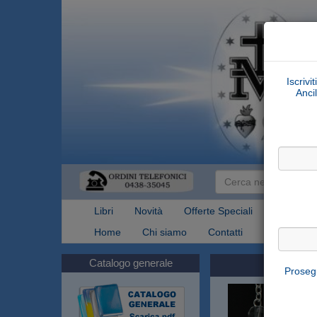
Iscrivi
Ancil
Libri
Novità
Offerte Speciali
Articoli Re
Home
Chi siamo
Contatti
Spedizioni
Catalogo generale
Prosegu