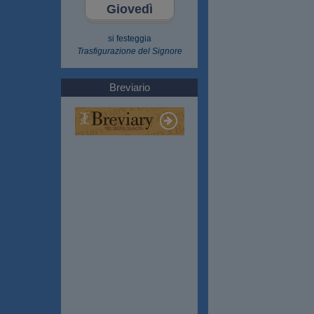
Giovedì
si festeggia
Trasfigurazione del Signore
Breviario