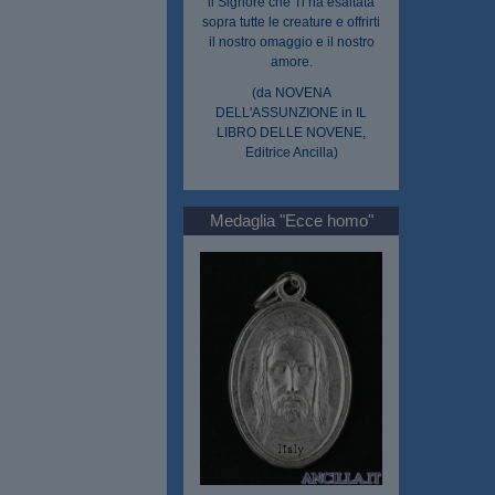
il Signore che Ti ha esaltata
sopra tutte le creature e offrirti
il nostro omaggio e il nostro
amore.
(da NOVENA
DELL'ASSUNZIONE in IL
LIBRO DELLE NOVENE,
Editrice Ancilla)
Medaglia "Ecce homo"