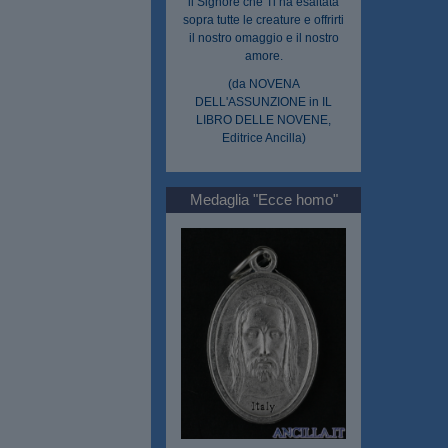
il Signore che Ti ha esaltata
sopra tutte le creature e offrirti
il nostro omaggio e il nostro
amore.
(da NOVENA
DELL'ASSUNZIONE in IL
LIBRO DELLE NOVENE,
Editrice Ancilla)
Medaglia "Ecce homo"