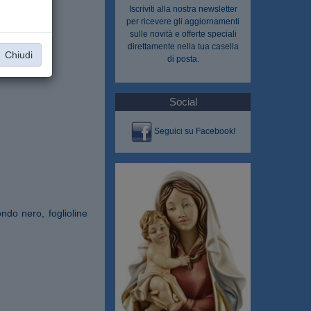
Iscriviti alla nostra
newsletter
per ricevere gli aggiornamenti
sulle novità e offerte speciali
direttamente nella tua casella
Chiudi
di posta.
Social
Seguici su Facebook!
ondo nero, foglioline