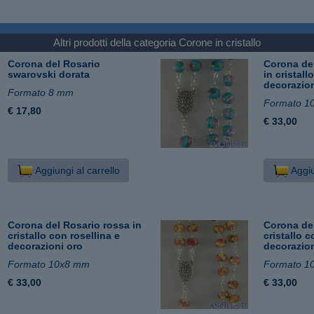
Altri prodotti della categoria
Corone in cristallo
Corona del Rosario
Corona del
swarovski dorata
in cristall
decorazion
Formato 8 mm
Formato 1
€ 17,80
€ 33,00
Aggiungi al carrello
Aggiu
Corona del Rosario rossa in
Corona del
cristallo con rosellina e
cristallo c
decorazioni oro
decorazion
Formato 10x8 mm
Formato 1
€ 33,00
€ 33,00