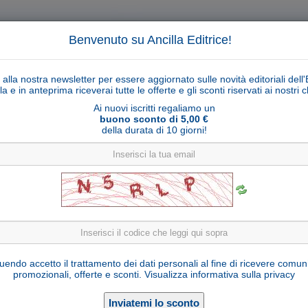
Benvenuto su Ancilla Editrice!
ti alla nostra newsletter per essere aggiornato sulle novità editoriali dell'
la e in anteprima riceverai tutte le offerte e gli sconti riservati ai nostri cl
Ai nuovi iscritti regaliamo un
buono sconto di 5,00 €
della durata di 10 giorni!
Cerca
Ricerca ava
ligiosi
Collane libri
Articoli religiosi
Pagamenti
Rivenditori
Solidarietà
Notizie
Link util
 Rosario nera in cristallo con rosellina e deco
endo accetto il trattamento dei dati personali al fine di ricevere comun
promozionali, offerte e sconti.
Visualizza informativa sulla privacy
CR KRO8 rose nero
Cod. articolo:
10x8 mm
Formato: