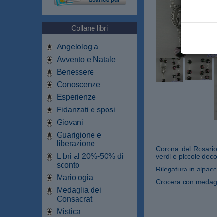
Collane libri
Angelologia
Avvento e Natale
Benessere
Conoscenze
Esperienze
Fidanzati e sposi
Giovani
Guarigione e
liberazione
Corona del Rosario r
Libri al 20%-50% di
verdi e piccole deco
sconto
Rilegatura in alpacc
Mariologia
Crocera con medagl
Medaglia dei
Consacrati
Mistica