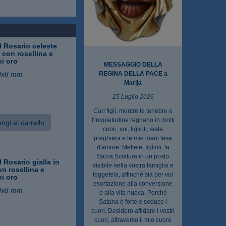
 Rosario celeste
o con rosellina e
i oro
MESSAGGIO DELLA
0x8 mm
REGINA DELLA PACE a
Marija
25 Luglio 2026
Cari figli, mentre le tenebre e
l'inquietudine regnano in molti
ngi al carrello
cuori, voi, figlioli, siate
preghiera e le mie mani tese
d'amore. Mettete, figlioli, la
Sacra Scrittura in un posto
 Rosario gialla in
visibile nella vostra famiglia e
on rosellina e
leggetela, affinché sia per voi
i oro
esortazione alla conversione
0x8 mm
e alla vita nuova. Perché
Satana è forte e seduce i
cuori. Desidero affidare i vostri
cuori, attraverso il mio cuore