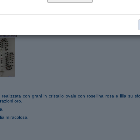
Cristallo ovale
Materiale:
Corone in cristallo
Collana:
€ 33,00
Aggiungi al carrello
Segnala ad un amico
ealizzata con grani in cristallo ovale con rosellina rosa e lilla su sf
razioni oro.
a.
ia miracolosa.