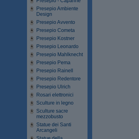
Presepio - Capanne
Presepio Ambiente
Design
Presepio Avvento
Presepio Cometa
Presepio Kostner
Presepio Leonardo
Presepio Mahlknecht
Presepio Pema
Presepio Rainell
Presepio Redentore
Presepio Ulrich
Rosari elettronici
Sculture in legno
Sculture sacre
mezzobusto
Statue dei Santi
Arcangeli
Statue della