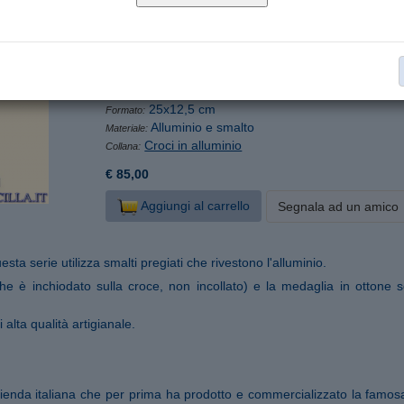
Seleziona un colore
AL/212S.BSbianco
Cod. articolo:
25x12,5 cm
Formato:
Alluminio e smalto
Materiale:
Croci in alluminio
Collana:
€ 85,00
Aggiungi al carrello
Segnala ad un amico
sta serie utilizza smalti pregiati che rivestono l'alluminio.
he è inchiodato sulla croce, non incollato) e la medaglia in ottone
 alta qualità artigianale.
nda italiana che per prima ha prodotto e commercializzato la famos