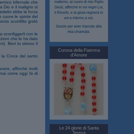
 nemico infernale che
materno, al cuore di mio Figlio
ra Dio e il maligno si
Gesù, affinché in voi regni Lui,
nedetto ebbe la forza
il Risorto, e la gioia regnerà in
uo cuore le spinte del
voi e intorno a voi.
onio sconfitto gridò
Grazie per aver risposto alla
mia chiamata.
a sconfiggerli con le
zioni che le ha dato
i). Bevi tu stesso il
Corona della Fiamma
d'Amore
 la Croce del santo
cere, affinché molti
 mai come oggi fa di
Le 24 glorie di Santa
Teresa