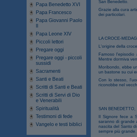
San Benedetto.
Papa Benedetto XVI
Grazie alla cura arti
Papa Francesco
dei particolari.
Papa Giovanni Paolo
II
Papa Leone XIV
LA CROCE-MEDAGL
Piccoli lettori
L'origine della cro
Pregare oggi
Famoso l'episodio
Pregare oggi - piccoli
Mentre dormiva venn
sussidi
Moribondo, ebbe un
Sacramenti
un bastone su cui e
Santi e Beati
Con lo stesso, l'uo
riconobbe nel vecc
Scritti di Santi e Beati
Scritti di Servi di Dio
e Venerabili
Spiritualità
SAN BENEDETTO, 
Testimoni di fede
Il Signore fece a 
saranno di grande a
Vangelo e testi biblici
nascita del Santo di
sempre più grande.