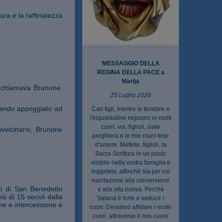
cura e la raffinatezza
MESSAGGIO DELLA
REGINA DELLA PACE a
Marija
 chiamava Brunone.
25 Luglio 2026
rando appoggiato ad
Cari figli, mentre le tenebre e
l'inquietudine regnano in molti
cuori, voi, figlioli, siate
avvicinarsi, Brunone
preghiera e le mie mani tese
d'amore. Mettete, figlioli, la
Sacra Scrittura in un posto
visibile nella vostra famiglia e
leggetela, affinché sia per voi
esortazione alla conversione
li di San Benedetto
e alla vita nuova. Perché
ù di 15 secoli dalla
Satana è forte e seduce i
one e intercessione è
cuori. Desidero affidare i vostri
cuori, attraverso il mio cuore