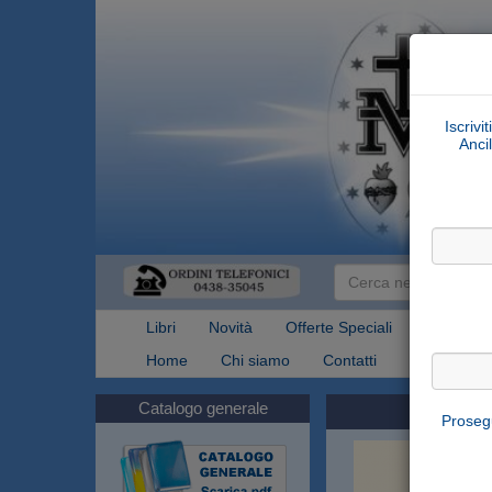
Iscrivi
Ancil
Libri
Novità
Offerte Speciali
Articoli Re
Home
Chi siamo
Contatti
Spedizioni
Catalogo generale
Prosegu