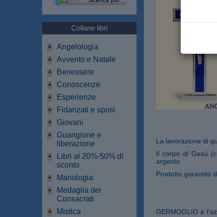
Collane libri
Angelologia
Avvento e Natale
Benessere
Conoscenze
Esperienze
Fidanzati e sposi
Giovani
Guarigione e
La lavorazione di que
liberazione
Il corpo di Gesù (c
Libri al 20%-50% di
argento.
sconto
Prodotto garantito di
Mariologia
Medaglia dei
Consacrati
Mistica
GERMOGLIO è l'azie