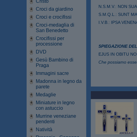
Cristo
N.S.M.V.: NON SU
Croci da giardino
S.M.Q.L.: SUNT M
Croci e crocifissi
I.V.B.: IPSA VENEN
Croci-medaglia di
San Benedetto
Crocifissi per
processione
SPIEGAZIONE DEL
DVD
EJUS IN OBITU N
Gesù Bambino di
Che possiamo essere
Praga
Immagini sacre
Madonna in legno da
parete
Medaglie
Miniature in legno
con astuccio
Murrine veneziane
pendenti
Natività