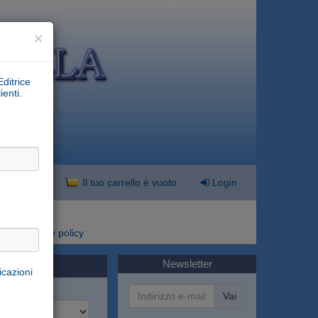
×
Editrice
ienti.
nzata
Il tuo carrello è vuoto
Login
i
Privacy policy
Newsletter
icazioni
Vai