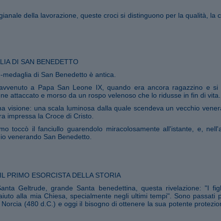
gianale della lavorazione, queste croci si distinguono per la qualità, la 
IA DI SAN BENEDETTO
ce-medaglia di San Benedetto è antica.
 avvenuto a Papa San Leone IX, quando era ancora ragazzino e si
e attaccato e morso da un rospo velenoso che lo ridusse in fin di vita.
a visione: una scala luminosa dalla quale scendeva un vecchio vene
ra impressa la Croce di Cristo.
mo toccò il fanciullo guarendolo miracolosamente all'istante, e, nell'
hio venerando San Benedetto.
IL PRIMO ESORCISTA DELLA STORIA
Santa Geltrude, grande Santa benedettina, questa rivelazione: "I fig
iuto alla mia Chiesa, specialmente negli ultimi tempi". Sono passati pi
 Norcia (480 d.C.) e oggi il bisogno di ottenere la sua potente protezi