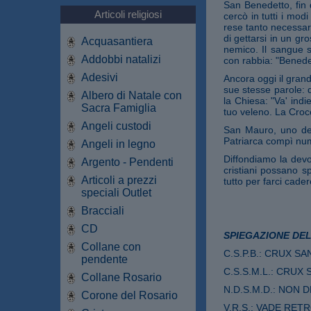
San Benedetto, fin d
Articoli religiosi
cercò in tutti i modi
rese tanto necessari
di gettarsi in un gro
Acquasantiera
nemico. Il sangue s
Addobbi natalizi
con rabbia: "Benedet
Adesivi
Ancora oggi il grand
sue stesse parole: 
Albero di Natale con
la Chiesa: "Va' indi
Sacra Famiglia
tuo veleno. La Croce
Angeli custodi
San Mauro, uno dei
Patriarca compì num
Angeli in legno
Diffondiamo la devo
Argento - Pendenti
cristiani possano s
Articoli a prezzi
tutto per farci cader
speciali Outlet
Bracciali
CD
SPIEGAZIONE DEL
Collane con
C.S.P.B.: CRUX SA
pendente
C.S.S.M.L.: CRUX 
Collane Rosario
N.D.S.M.D.: NON 
Corone del Rosario
V.R.S.: VADE RET