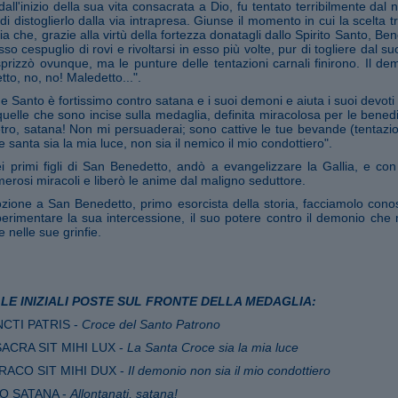
all'inizio della sua vita consacrata a Dio, fu tentato terribilmente dal
 di distoglierlo dalla via intrapresa. Giunse il momento in cui la scelta t
a che, grazie alla virtù della fortezza donatagli dallo Spirito Santo, Be
sso cespuglio di rovi e rivoltarsi in esso più volte, pur di togliere dal s
prizzò ovunque, ma le punture delle tentazioni carnali finirono. Il dem
to, no, no! Maledetto...".
e Santo è fortissimo contro satana e i suoi demoni e aiuta i suoi devoti 
quelle che sono incise sulla medaglia, definita miracolosa per le benedi
etro, satana! Non mi persuaderai; sono cattive le tue bevande (tentazion
 santa sia la mia luce, non sia il nemico il mio condottiero".
 primi figli di San Benedetto, andò a evangelizzare la Gallia, e con
erosi miracoli e liberò le anime dal maligno seduttore.
zione a San Benedetto, primo esorcista della storia, facciamolo conos
perimentare la sua intercessione, il suo potere contro il demonio che
e nelle sue grinfie.
LE INIZIALI POSTE SUL FRONTE DELLA MEDAGLIA:
NCTI PATRIS -
Croce del Santo Patrono
SACRA SIT MIHI LUX -
La Santa Croce sia la mia luce
DRACO SIT MIHI DUX -
Il demonio non sia il mio condottiero
RO SATANA -
Allontanati, satana!