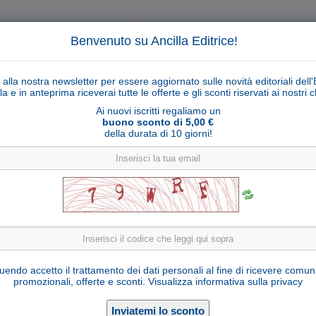
Benvenuto su Ancilla Editrice!
ti alla nostra newsletter per essere aggiornato sulle novità editoriali dell'
la e in anteprima riceverai tutte le offerte e gli sconti riservati ai nostri cl
Ai nuovi iscritti regaliamo un
buono sconto di 5,00 €
della durata di 10 giorni!
Cerca
Ricerca ava
ligiosi
Collane libri
Articoli religiosi
Pagamenti
Rivenditori
Solidarietà
Notizie
Link util
Croci in alluminio e smalto con base
endo accetto il trattamento dei dati personali al fine di ricevere comun
promozionali, offerte e sconti.
Visualizza informativa sulla privacy
Seleziona una variante