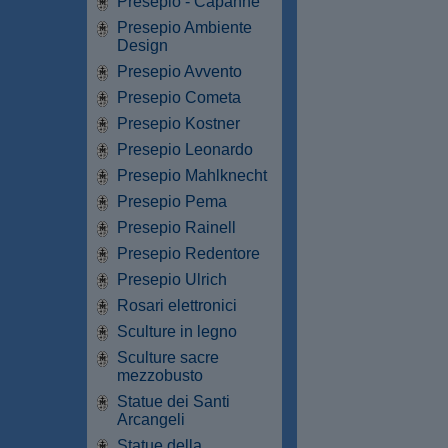
Presepio - Capanne
Presepio Ambiente
Design
Presepio Avvento
Presepio Cometa
Presepio Kostner
Presepio Leonardo
Presepio Mahlknecht
Presepio Pema
Presepio Rainell
Presepio Redentore
Presepio Ulrich
Rosari elettronici
Sculture in legno
Sculture sacre
mezzobusto
Statue dei Santi
Arcangeli
Statue della