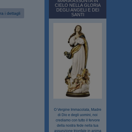
MARIA ASSUNTA IN
CIELO NELLA GLORIA
DEGLI ANGELI E DEI
a i dettagli
SANTI
O Vergine Immacolata, Madre
di Dio e degli uomini, noi
crediamo con tutto il fervore
della nostra fede nella tua
assunzione trionfale in anima