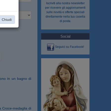
Iscriviti alla nostra
newsletter
per ricevere gli aggiornamenti
sulle novità e offerte speciali
direttamente nella tua casella
Chiudi
di posta.
Social
Seguici su Facebook!
 sono in un bagno di
a Croce-medaglia di