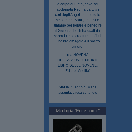
e corpo al Cielo, dove sei
acclamata Regina da tutti i
cori degli Angeli e da tutte le
schiere dei Santi; ad essi ci
uniamo per lodare e benedire
il Signore che Ti ha esaltata
sopra tutte le creature e offrirti
il nostro omaggio e il nostro
amore.
(da NOVENA
DELL'ASSUNZIONE in IL
LIBRO DELLE NOVENE,
Editrice Ancilla)
Statua in legno di Maria
assunta: clicca sulla foto
Medaglia "Ecce homo"