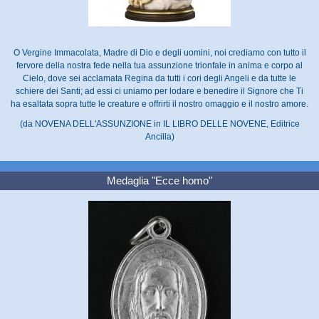
O Vergine Immacolata, Madre di Dio e degli uomini, noi crediamo con tutto il
fervore della nostra fede nella tua assunzione trionfale in anima e corpo al
Cielo, dove sei acclamata Regina da tutti i cori degli Angeli e da tutte le
schiere dei Santi; ad essi ci uniamo per lodare e benedire il Signore che Ti
ha esaltata sopra tutte le creature e offrirti il nostro omaggio e il nostro amore.
(da NOVENA DELL'ASSUNZIONE in IL LIBRO DELLE NOVENE, Editrice
Ancilla)
Medaglia "Ecce homo"