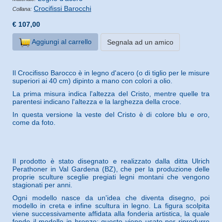
Crocifissi Barocchi
Collana:
€ 107,00
Aggiungi al carrello
Segnala ad un amico
Il Crocifisso Barocco è in legno d'acero (o di tiglio per le misure
superiori ai 40 cm) dipinto a mano con colori a olio.
La prima misura indica l'altezza del Cristo, mentre quelle tra
parentesi indicano l'altezza e la larghezza della croce.
In questa versione la veste del Cristo è di colore blu e oro,
come da foto.
Il prodotto è stato disegnato e realizzato dalla ditta Ulrich
Perathoner in Val Gardena (BZ), che per la produzione delle
proprie sculture sceglie pregiati legni montani che vengono
stagionati per anni.
Ogni modello nasce da un'idea che diventa disegno, poi
modello in creta e infine scultura in legno. La figura scolpita
viene successivamente affidata alla fonderia artistica, la quale
fonde il modello in bronzo; questo viene usato per riprodurre