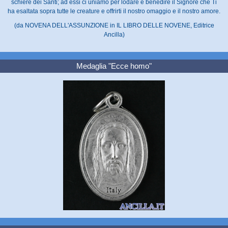
schiere dei Santi; ad essi ci uniamo per lodare e benedire il Signore che Ti
ha esaltata sopra tutte le creature e offrirti il nostro omaggio e il nostro amore.
(da NOVENA DELL'ASSUNZIONE in IL LIBRO DELLE NOVENE, Editrice
Ancilla)
Medaglia "Ecce homo"