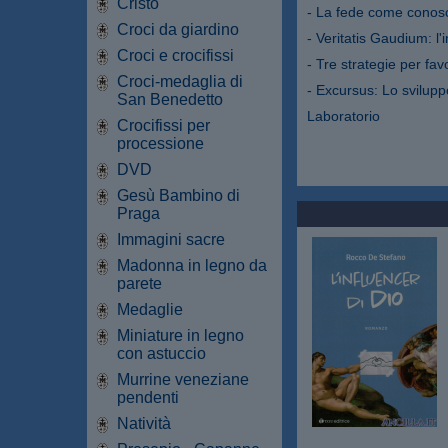
Cristo
- La fede come conos
Croci da giardino
- Veritatis Gaudium: l
Croci e crocifissi
- Tre strategie per favo
Croci-medaglia di
- Excursus: Lo sviluppo
San Benedetto
Laboratorio
Crocifissi per
processione
DVD
Gesù Bambino di
Praga
Immagini sacre
Madonna in legno da
parete
Medaglie
Miniature in legno
con astuccio
Murrine veneziane
pendenti
Natività