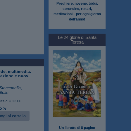
Preghiere, novene, tridui,
coroncine, rosari,
meditazioni... per ogni giorno
dell'anno!
Le 24 glorie di Santa
Teresa
ede, multimedia.
zazione e nuovi
Steccanella
,
tolin
ece di € 23,00
 5 %
ngi al carrello
Un libretto di 8 pagine