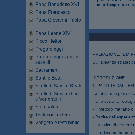
Papa Benedetto XVI
interdisciplinare e c
Papa Francesco
Papa Giovanni Paolo
II
Papa Leone XIV
Piccoli lettori
Pregare oggi
PREFAZIONE. IL MIR
Pregare oggi - piccoli
sussidi
Sull'alleanza strategi
Sacramenti
Santi e Beati
INTRODUZIONE
Scritti di Santi e Beati
1. PARTIRE DALL'E
Scritti di Servi di Dio
La fatica e la gioia 
e Venerabili
- Che cos'è la Teolog
Spiritualità
- Il metodo mariano o 
Testimoni di fede
- Partire dall'esperien
Vangelo e testi biblici
- La fatica di creder
- Il radicamento antrop