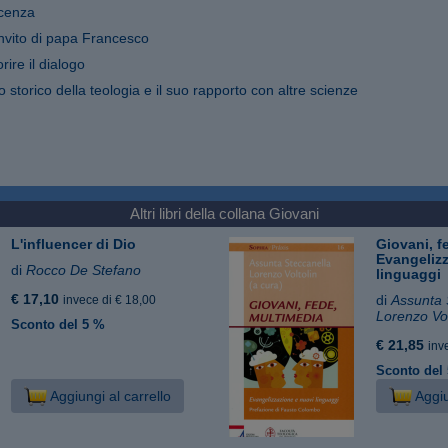
cenza
'invito di papa Francesco
rire il dialogo
 storico della teologia e il suo rapporto con altre scienze
Altri libri della collana
Giovani
L'influencer di Dio
Giovani, f
Evangeliz
di
Rocco De Stefano
linguaggi
€ 17,10
di
Assunta 
invece di € 18,00
Lorenzo Vol
Sconto del 5 %
€ 21,85
inv
Sconto del
Aggiungi al carrello
Aggiu