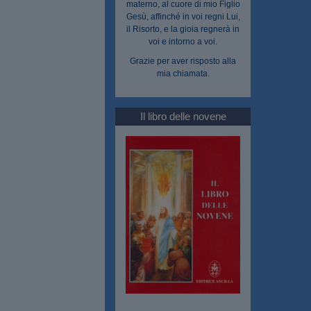
materno, al cuore di mio Figlio
Gesù, affinché in voi regni Lui,
il Risorto, e la gioia regnerà in
voi e intorno a voi.
Grazie per aver risposto alla
mia chiamata.
Il libro delle novene