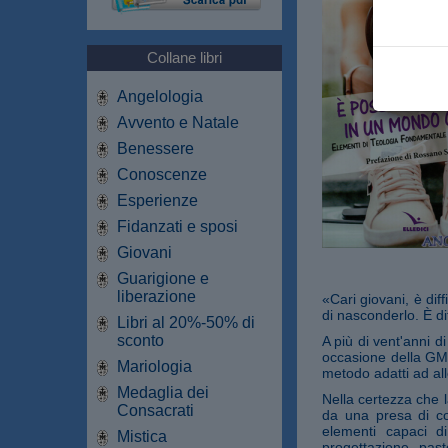
Collane libri
Angelologia
Avvento e Natale
Benessere
Conoscenze
Esperienze
Fidanzati e sposi
Giovani
Guarigione e
liberazione
«Cari giovani, è dif
di nasconderlo. È dif
Libri al 20%-50% di
sconto
A più di vent'anni d
occasione della GMG
Mariologia
metodo adatti ad alle
Medaglia dei
Nella certezza che l
Consacrati
da una presa di cos
elementi capaci di
Mistica
progettazione past