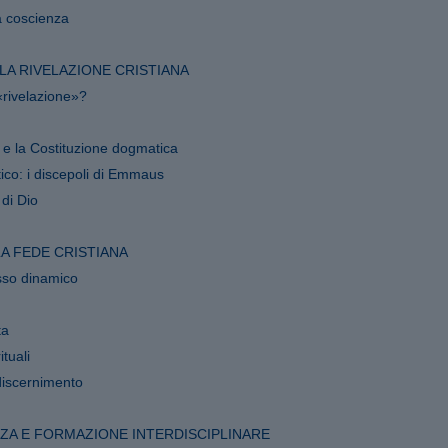
a coscienza
LLA RIVELAZIONE CRISTIANA
«rivelazione»?
II e la Costituzione dogmatica
co: i discepoli di Emmaus
 di Dio
LA FEDE CRISTIANA
sso dinamico
ta
ituali
discernimento
ZA E FORMAZIONE INTERDISCIPLINARE