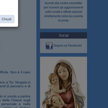
Iscriviti alla nostra
newsletter
per ricevere gli aggiornamenti
sulle novità e offerte speciali
direttamente nella tua casella
Chiudi
di posta.
Social
Seguici su Facebook!
ficile. Non è il caso
iera a Tor Vergata in
nti di pensiero e di
to si snoda a partire
e della Chiesa sugli
a personale e nella
 aprirsi al dialogo