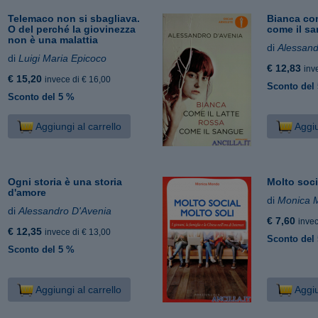
Telemaco non si sbagliava.
Bianca com
O del perché la giovinezza
come il s
non è una malattia
di
Alessand
di
Luigi Maria Epicoco
€ 12,83
inv
€ 15,20
invece di € 16,00
Sconto del
Sconto del 5 %
Aggiungi al carrello
Aggiu
Ogni storia è una storia
Molto soci
d'amore
di
Monica 
di
Alessandro D'Avenia
€ 7,60
invec
€ 12,35
invece di € 13,00
Sconto del
Sconto del 5 %
Aggiungi al carrello
Aggiu