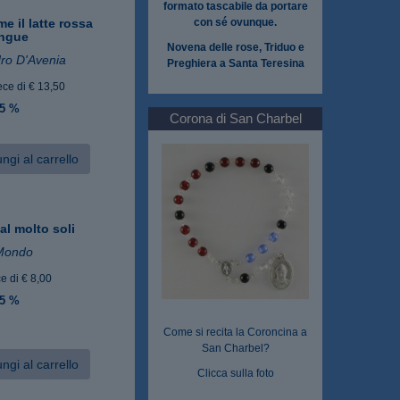
formato tascabile da portare
e il latte rossa
con sé ovunque.
angue
Novena delle rose, Triduo e
ro D'Avenia
Preghiera a Santa Teresina
ece di € 13,50
 5 %
Corona di San Charbel
ngi al carrello
al molto soli
Mondo
e di € 8,00
 5 %
Come si recita la Coroncina a
San Charbel?
ngi al carrello
Clicca sulla foto