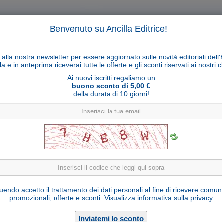
Benvenuto su Ancilla Editrice!
ti alla nostra newsletter per essere aggiornato sulle novità editoriali dell'
la e in anteprima riceverai tutte le offerte e gli sconti riservati ai nostri cl
Ai nuovi iscritti regaliamo un
buono sconto di 5,00 €
della durata di 10 giorni!
Cerca
Ricerca ava
ligiosi
Collane libri
Articoli religiosi
Pagamenti
Rivenditori
Solidarietà
Notizie
Link util
redere in un mondo così? Elementi di Teologi
endo accetto il trattamento dei dati personali al fine di ricevere comun
per educatori
promozionali, offerte e sconti.
Visualizza informativa sulla privacy
Linda Pocher