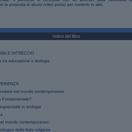
on la proposta di alcuni criteri pratici per metterlo in atto.
Indice del libro
ABILE INTRECCIO
ca tra educazione e teologia
SPERIENZA
di credere nel mondo contemporaneo
ia Fondamentale?
sapienziale in teologia
za
e nel mondo contemporaneo
ologico della fede religiosa