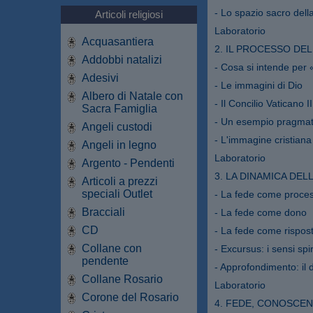
- Lo spazio sacro dell
Articoli religiosi
Laboratorio
Acquasantiera
2. IL PROCESSO DE
Addobbi natalizi
- Cosa si intende per 
Adesivi
- Le immagini di Dio
Albero di Natale con
- Il Concilio Vaticano 
Sacra Famiglia
- Un esempio pragmati
Angeli custodi
- L'immagine cristiana
Angeli in legno
Laboratorio
Argento - Pendenti
3. LA DINAMICA DEL
Articoli a prezzi
speciali Outlet
- La fede come proce
Bracciali
- La fede come dono
CD
- La fede come rispos
Collane con
- Excursus: i sensi spir
pendente
- Approfondimento: il 
Collane Rosario
Laboratorio
Corone del Rosario
4. FEDE, CONOSCEN