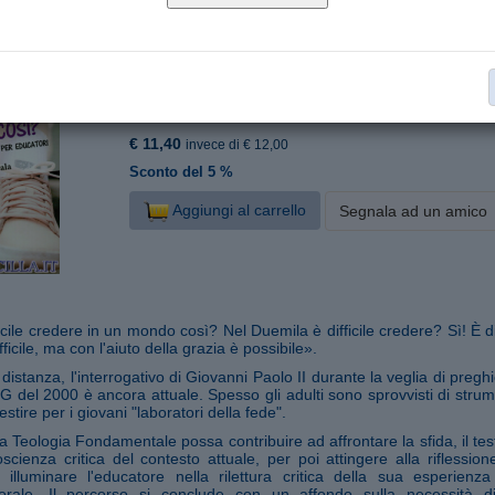
Elledici
Editore:
9788801068887
ISBN:
144
Nr. pagine:
14x21,5
Formato:
Giovani
Categoria:
€ 11,40
invece di € 12,00
Sconto del 5 %
Aggiungi al carrello
Segnala ad un amico
ficile credere in un mondo così? Nel Duemila è difficile credere? Sì! È dif
ficile, ma con l'aiuto della grazia è possibile».
i distanza, l'interrogativo di Giovanni Paolo II durante la veglia di pregh
 del 2000 è ancora attuale. Spesso gli adulti sono sprovvisti di strume
stire per i giovani "laboratori della fede".
a Teologia Fondamentale possa contribuire ad affrontare la sfida, il tes
cienza critica del contesto attuale, per poi attingere alla riflession
 illuminare l'educatore nella rilettura critica della sua esperienz
orale. Il percorso si conclude con un affondo sulla necessità di