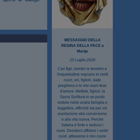
MESSAGGIO DELLA
REGINA DELLA PACE a
Marija
25 Luglio 2026
Cari figli, mentre le tenebre e
l'inquietudine regnano in molti
cuori, voi, figlioli, siate
preghiera e le mie mani tese
d'amore. Mettete, figlioli, la
Sacra Scrittura in un posto
visibile nella vostra famiglia e
leggetela, affinché sia per voi
esortazione alla conversione
e alla vita nuova. Perché
Satana è forte e seduce i
cuori. Desidero affidare i vostri
cuori, attraverso il mio cuore