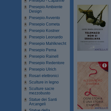
Presepio - Capanne
Presepio Ambiente
Design
Presepio Avvento
Presepio Cometa
Presepio Kostner
Presepio Leonardo
Presepio Mahlknecht
Presepio Pema
Presepio Rainell
Presepio Redentore
Presepio Ulrich
Rosari elettronici
Sculture in legno
Sculture sacre
mezzobusto
Statue dei Santi
Arcangeli
Statue della