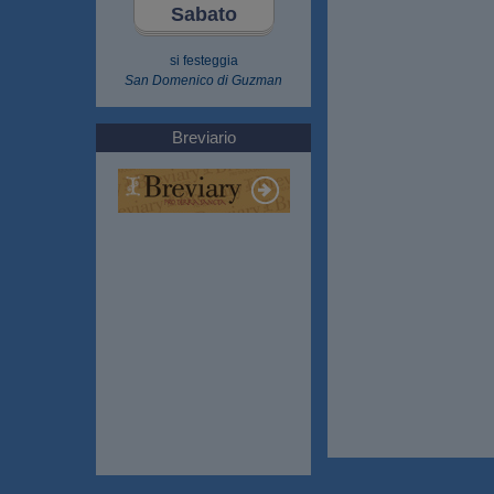
Sabato
si festeggia
San Domenico di Guzman
Breviario