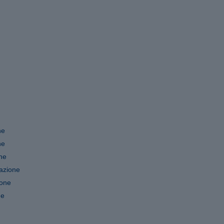
ne
ne
ne
azione
ione
ne