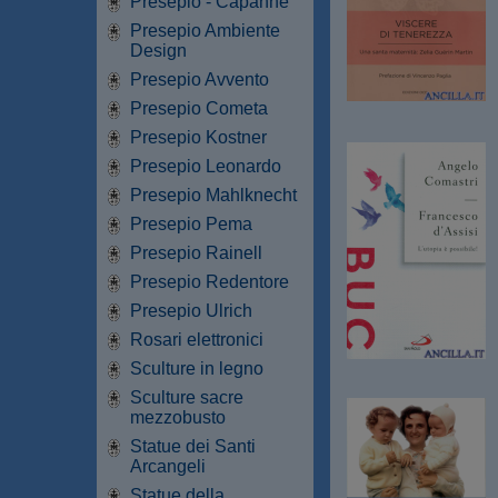
Presepio - Capanne
Presepio Ambiente
Design
Presepio Avvento
Presepio Cometa
Presepio Kostner
Presepio Leonardo
Presepio Mahlknecht
Presepio Pema
Presepio Rainell
Presepio Redentore
Presepio Ulrich
Rosari elettronici
Sculture in legno
Sculture sacre
mezzobusto
Statue dei Santi
Arcangeli
Statue della