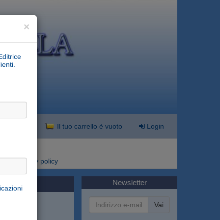
×
Editrice
ienti.
nzata
Il tuo carrello è vuoto
Login
i
Privacy policy
Newsletter
icazioni
Vai