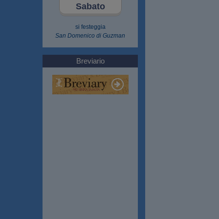
Sabato
si festeggia
San Domenico di Guzman
Breviario