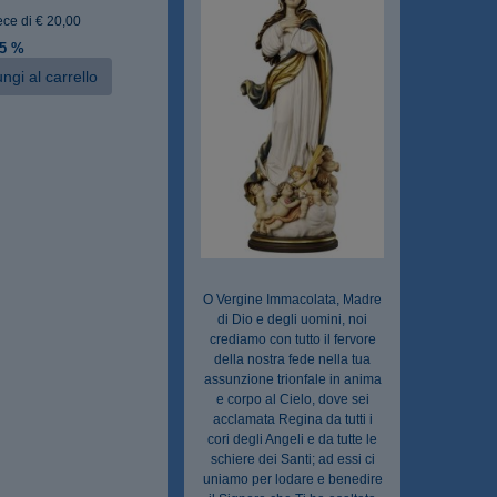
ece di € 20,00
 5 %
ngi al carrello
O Vergine Immacolata, Madre
di Dio e degli uomini, noi
crediamo con tutto il fervore
della nostra fede nella tua
assunzione trionfale in anima
e corpo al Cielo, dove sei
acclamata Regina da tutti i
cori degli Angeli e da tutte le
schiere dei Santi; ad essi ci
uniamo per lodare e benedire