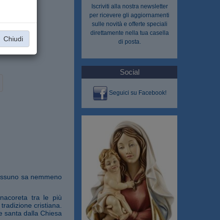
Iscriviti alla nostra
newsletter
per ricevere gli aggiornamenti
sulle novità e offerte speciali
direttamente nella tua casella
Chiudi
di posta.
Social
Seguici su Facebook!
; nessuno sa nemmeno
nacoreta tra le più
 tradizione cristiana.
e santa dalla Chiesa