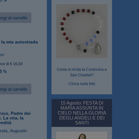
 5 %
ngi al carrello
, la mia autostrada
ori
ece di € 16,00
Come si recita la Coroncina a
 5 %
San Charbel?
Clicca sulla foto
ngi al carrello
15 Agosto: FESTA DI
MARIA ASSUNTA IN
CIELO NELLA GLORIA
ico, Padre dei
DEGLI ANGELI E DEI
. La vita, la
eredità
SANTI
esta
,
Augustin