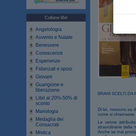
Collane libri
Angelologia
Avvento e Natale
Benessere
Conoscenze
Esperienze
Fidanzati e sposi
Giovani
Guarigione e
liberazione
BRANI SCELTI DA 
Libri al 20%-50% di
sconto
Di lei, nessuno sa 
Mariologia
come si chiamasse.
Medaglia dei
Le venne attribuit
Consacrati
straordinarie della n
Anche se mai procla
Mistica