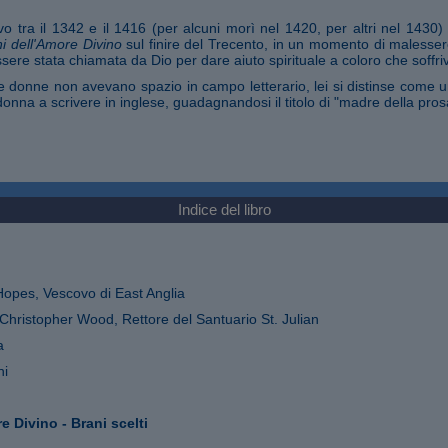
o tra il 1342 e il 1416 (per alcuni morì nel 1420, per altri nel 1430)
ni dell'Amore Divino
sul finire del Trecento, in un momento di malessere
essere stata chiamata da Dio per dare aiuto spirituale a coloro che soffri
le donne non avevano spazio in campo letterario, lei si distinse come 
onna a scrivere in inglese, guadagnandosi il titolo di "madre della pros
Indice del libro
Hopes, Vescovo di East Anglia
Christopher Wood, Rettore del Santuario St. Julian
a
ni
e Divino - Brani scelti