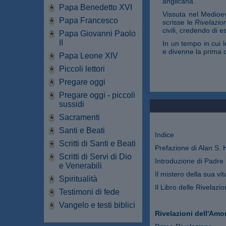
anglicana.
Papa Benedetto XVI
Vissuta nel Medioev
Papa Francesco
scrisse le
Rivelazio
civili, credendo di 
Papa Giovanni Paolo
II
In un tempo in cui 
e divenne la prima d
Papa Leone XIV
Piccoli lettori
Pregare oggi
Pregare oggi - piccoli
sussidi
Sacramenti
Santi e Beati
Indice
Scritti di Santi e Beati
Prefazione di Alan S. 
Scritti di Servi di Dio
Introduzione di Padre 
e Venerabili
Il mistero della sua vit
Spiritualità
Il Libro delle Rivelazio
Testimoni di fede
Vangelo e testi biblici
Rivelazioni dell'Amor