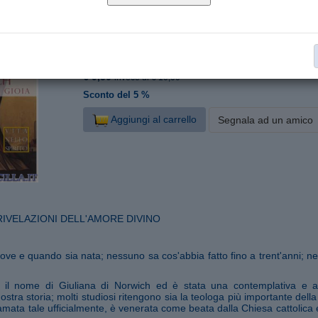
9788826601496
ISBN:
165
Nr. pagine:
19x11,5
Formato:
Santi e Beati
Categoria:
€ 9,50
invece di € 10,00
Sconto del 5 %
Aggiungi al carrello
Segnala ad un amico
RIVELAZIONI DELL'AMORE DIVINO
dove e quando sia nata; nessuno sa cos'abbia fatto fino a trent'anni
o il nome di Giuliana di Norwich ed è stata una contemplativa e a
ostra storia; molti studiosi ritengono sia la teologa più importante della
mata tale ufficialmente, è venerata come beata dalla Chiesa cattolica 