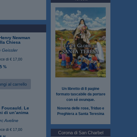
 Henry Newman
lla Chiesa
 Geissler
ece di € 17,00
 5 %
ngi al carrello
Un libretto di 8 pagine
formato tascabile da portare
con sé ovunque.
e Foucauld. Le
Novena delle rose, Triduo e
i di un’anima
Preghiera a Santa Teresina
c Aveline
ece di € 17,00
Corona di San Charbel