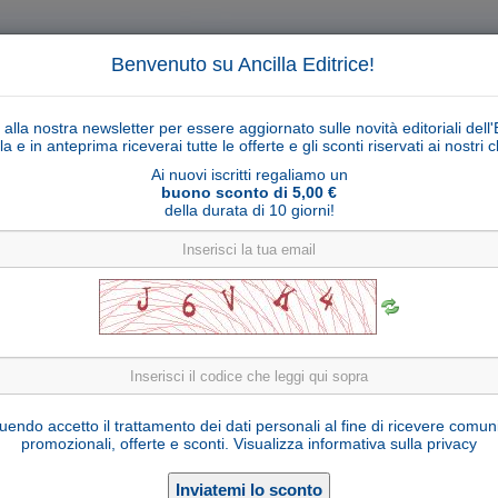
Benvenuto su Ancilla Editrice!
ti alla nostra newsletter per essere aggiornato sulle novità editoriali dell'
la e in anteprima riceverai tutte le offerte e gli sconti riservati ai nostri cl
Ai nuovi iscritti regaliamo un
buono sconto di 5,00 €
della durata di 10 giorni!
Cerca
Ricerca ava
ligiosi
Collane libri
Articoli religiosi
Pagamenti
Rivenditori
Solidarietà
Notizie
Link util
Giuliana di Norwich - La mistica della gioia
endo accetto il trattamento dei dati personali al fine di ricevere comun
promozionali, offerte e sconti.
Visualizza informativa sulla privacy
Giuliana Vittoria Fantuz
Libreria Editrice Vaticana
Editore: