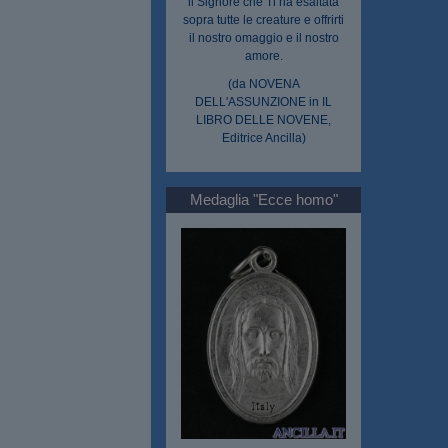
il Signore che Ti ha esaltata
sopra tutte le creature e offrirti
il nostro omaggio e il nostro
amore.
(da NOVENA
DELL'ASSUNZIONE in IL
LIBRO DELLE NOVENE,
Editrice Ancilla)
Medaglia "Ecce homo"