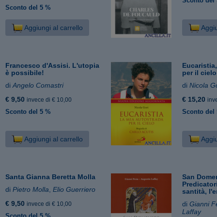
Sconto del
Sconto del 5 %
Aggiungi al carrello
Aggiu
Francesco d'Assisi. L'utopia
Eucaristia
è possibile!
per il cielo
di
Angelo Comastri
di
Nicola G
€ 9,50
€ 15,20
invece di € 10,00
inv
Sconto del 5 %
Sconto del
Aggiungi al carrello
Aggiu
Santa Gianna Beretta Molla
San Domen
Predicatori
di
Pietro Molla
,
Elio Guerriero
santità, l'
€ 9,50
di
Gianni F
invece di € 10,00
Laffay
Sconto del 5 %