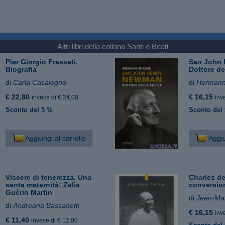
Altri libri della collana
Santi e Beati
Pier Giorgio Frassati.
San John
Biografia
Dottore de
di
Carla Casalegno
di
Hermann
€ 22,80
€ 16,15
invece di € 24,00
inv
Sconto del 5 %
Sconto del
Aggiungi al carrello
Aggiu
Viscere di tenerezza. Una
Charles d
santa maternità: Zelia
conversion
Guérin Martin
di
Jean-Mar
di
Andreana Bassanetti
€ 16,15
inv
€ 11,40
invece di € 12,00