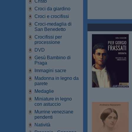
Cristo
Croci da giardino
Croci e crocifissi
Croci-medaglia di
San Benedetto
Crocifissi per
processione
DVD
Gesù Bambino di
Praga
Immagini sacre
Madonna in legno da
parete
Medaglie
Miniature in legno
con astuccio
Murrine veneziane
pendenti
Natività