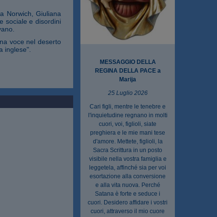
 a Norwich, Giuliana
 sociale e disordini
vano.
una voce nel deserto
a inglese".
MESSAGGIO DELLA
REGINA DELLA PACE a
Marija
25 Luglio 2026
Cari figli, mentre le tenebre e
l'inquietudine regnano in molti
cuori, voi, figlioli, siate
preghiera e le mie mani tese
d'amore. Mettete, figlioli, la
Sacra Scrittura in un posto
visibile nella vostra famiglia e
leggetela, affinché sia per voi
esortazione alla conversione
e alla vita nuova. Perché
Satana è forte e seduce i
cuori. Desidero affidare i vostri
cuori, attraverso il mio cuore