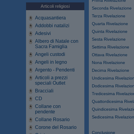
Prima Rivelazione
Articoli religiosi
Seconda Rivelazione
Terza Rivelazione
Acquasantiera
Quarta Rivelazione
Addobbi natalizi
Quinta Rivelazione
Adesivi
Sesta Rivelazione
Albero di Natale con
Sacra Famiglia
Settima Rivelazione
Angeli custodi
Ottava Rivelazione
Angeli in legno
Nona Rivelazione
Argento - Pendenti
Decima Rivelazione
Articoli a prezzi
Undicesima Rivelazio
speciali Outlet
Dodicesima Rivelazio
Bracciali
Tredicesima Rivelazio
CD
Quattordicesima Rivel
Collane con
Quindicesima Rivelaz
pendente
Sedicesima Rivelazio
Collane Rosario
Corone del Rosario
Conclusione