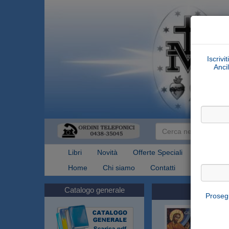
Iscrivi
Ancil
Libri
Novità
Offerte Speciali
Articoli Re
Home
Chi siamo
Contatti
Spedizioni
Catalogo generale
Prosegu