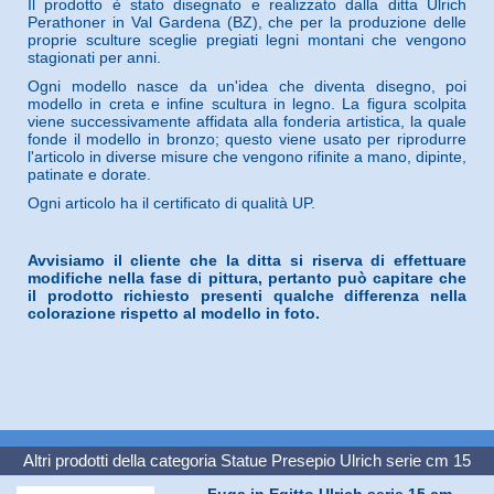
Il prodotto è stato disegnato e realizzato dalla ditta Ulrich
Perathoner in Val Gardena (BZ), che per la produzione delle
proprie sculture sceglie pregiati legni montani che vengono
stagionati per anni.
Ogni modello nasce da un'idea che diventa disegno, poi
modello in creta e infine scultura in legno. La figura scolpita
viene successivamente affidata alla fonderia artistica, la quale
fonde il modello in bronzo; questo viene usato per riprodurre
l'articolo in diverse misure che vengono rifinite a mano, dipinte,
patinate e dorate.
Ogni articolo ha il certificato di qualità UP.
Avvisiamo il cliente che la ditta si riserva di effettuare
modifiche nella fase di pittura, pertanto può capitare che
il prodotto richiesto presenti qualche differenza nella
colorazione rispetto al modello in foto.
Altri prodotti della categoria
Statue Presepio Ulrich serie cm 15
Fuga in Egitto Ulrich serie 15 cm