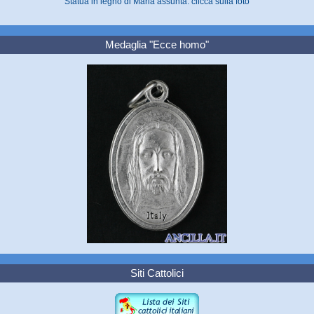
Statua in legno di Maria assunta: clicca sulla foto
Medaglia "Ecce homo"
Siti Cattolici