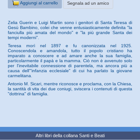
Aggiungi al carrello
Segnala ad un amico
Zelia Guerin e Luigi Martin sono i genitori di Santa Teresa di
Gesù Bambino, colei che venne entusiasticamente definita "la
fanciulla più amata del mondo" e "la più grande Santa dei
tempi moderni".
Teresa morì nel 1897 e fu canonizzata nel 1925.
Conoscendola e amandola, tutto il popolo cristiano ha
imparato a conoscere e ad amare anche la sua famiglia,
particolarmente il papà e la mamma. Ciò non è avvenuto solo
per l'inevitabile connessione di parentela, ma ancora più a
causa dell'"infanzia ecclesiale" di cui ha parlato la giovane
carmelitana.
Antonio M. Sicari, mentre riconosce e proclama, con la Chiesa,
la santità di vita dei due coniugi, sviscera i contenuti di questa
"dottrina" di famiglia.
Altri libri della collana
Santi e Beati