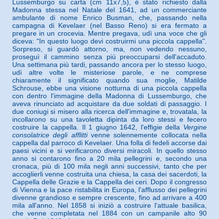
Lussemburgo su carta (cm 11x7,5), è stato richiesto dalla
Madonna stessa nel Natale del 1641, ad un commerciante
ambulante di nome Enrico Busman, che, passando nella
campagna di Kevelaer (nel Basso Reno) si era fermato a
pregare in un crocevia. Mentre pregava, udì una voce che gli
diceva: "In questo luogo devi costruirmi una piccola cappella".
Sorpreso, si guardò attorno, ma, non vedendo nessuno,
proseguì il cammino senza più preoccuparsi dell'accaduto.
Una settimana più tardi, passando ancora per lo stesso luogo,
udì altre volte le misteriose parole, e ne comprese
chiaramente il significato quando sua moglie, Matilde
Schrouse, ebbe una visione notturna di una piccola cappella
con dentro l'immagine della Madonna di Lussemburgo, che
aveva rinunciato ad acquistare da due soldati di passaggio. I
due coniugi si misero alla ricerca dell'immagine e, trovatala, la
incollarono su una tavoletta dipinta da loro stessi e fecero
costruire la cappella. Il 1 giugno 1642, l'effigie della
Vergine
consolatrice degli afflitti
venne solennemente collocata nella
cappella dal parroco di Kevelaer. Una folla di fedeli accorse dai
paesi vicini e si verificarono diversi miracoli. In quello stesso
anno si contarono fino a 20 mila pellegrini e, secondo una
cronaca, più di 100 mila negli anni successivi, tanto che per
accoglierli venne costruita una chiesa, la casa dei sacerdoti, la
Cappella delle Grazie e la Cappella dei ceri. Dopo il congresso
di Vienna e la pace ristabilita in Europa, l'afflusso dei pellegrini
divenne grandioso e sempre crescente, fino ad arrivare a 400
mila all'anno. Nel 1858 si iniziò a costruire l'attuale basilica,
che venne completata nel 1884 con un campanile alto 90