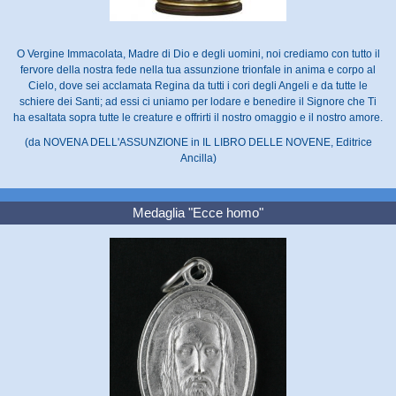
O Vergine Immacolata, Madre di Dio e degli uomini, noi crediamo con tutto il
fervore della nostra fede nella tua assunzione trionfale in anima e corpo al
Cielo, dove sei acclamata Regina da tutti i cori degli Angeli e da tutte le
schiere dei Santi; ad essi ci uniamo per lodare e benedire il Signore che Ti
ha esaltata sopra tutte le creature e offrirti il nostro omaggio e il nostro amore.
(da NOVENA DELL'ASSUNZIONE in IL LIBRO DELLE NOVENE, Editrice
Ancilla)
Medaglia "Ecce homo"