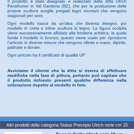
Il prodotto è stato disegnato e realizzato dalla ditta Ulrich
Perathoner in Val Gardena (BZ), che per la produzione delle
proprie sculture sceglie pregiati legni montani che vengono
stagionati per anni.
Ogni modello nasce da un'idea che diventa disegno, poi
modello in creta e infine scultura in legno. La figura scolpita
viene successivamente affidata alla fonderia artistica, la quale
fonde il modello in bronzo; questo viene usato per riprodurre
l'articolo in diverse misure che vengono rifinite a mano, dipinte,
patinate e dorate.
Ogni articolo ha il certificato di qualità UP.
Avvisiamo il cliente che la ditta si riserva di effettuare
modifiche nella fase di pittura, pertanto può capitare che
il prodotto richiesto presenti qualche differenza nella
colorazione rispetto al modello in foto.
Altri prodotti della categoria
Statue Presepio Ulrich serie cm 15
Fuga in Egitto Ulrich serie 15 cm