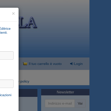
×
Editrice
ienti.
nzata
Il tuo carrello è vuoto
Login
i
Privacy policy
Newsletter
icazioni
Vai