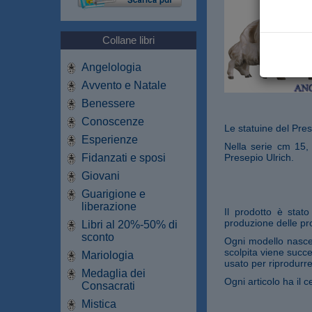
Collane libri
Angelologia
Avvento e Natale
Benessere
Conoscenze
Le statuine del Pres
Esperienze
Nella serie cm 15,
Fidanzati e sposi
Presepio Ulrich.
Giovani
Guarigione e
liberazione
Il prodotto è stat
produzione delle pro
Libri al 20%-50% di
sconto
Ogni modello nasce 
scolpita viene succe
Mariologia
usato per riprodurre
Medaglia dei
Ogni articolo ha il ce
Consacrati
Mistica