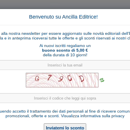
Benvenuto su Ancilla Editrice!
ti alla nostra newsletter per essere aggiornato sulle novità editoriali dell'
la e in anteprima riceverai tutte le offerte e gli sconti riservati ai nostri cl
Ai nuovi iscritti regaliamo un
buono sconto di 5,00 €
della durata di 10 giorni!
Cerca
Ricerca ava
ligiosi
Collane libri
Articoli religiosi
Pagamenti
Rivenditori
Solidarietà
Notizie
Link util
Pecora con agnello dietro Ulrich serie 15 cm
endo accetto il trattamento dei dati personali al fine di ricevere comun
promozionali, offerte e sconti.
Visualizza informativa sulla privacy
U700135-C15
Cod. articolo:
Legno d'acero
Materiale: