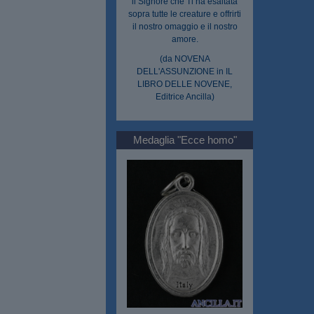
il Signore che Ti ha esaltata
sopra tutte le creature e offrirti
il nostro omaggio e il nostro
amore.
(da NOVENA
DELL'ASSUNZIONE in IL
LIBRO DELLE NOVENE,
Editrice Ancilla)
Medaglia "Ecce homo"