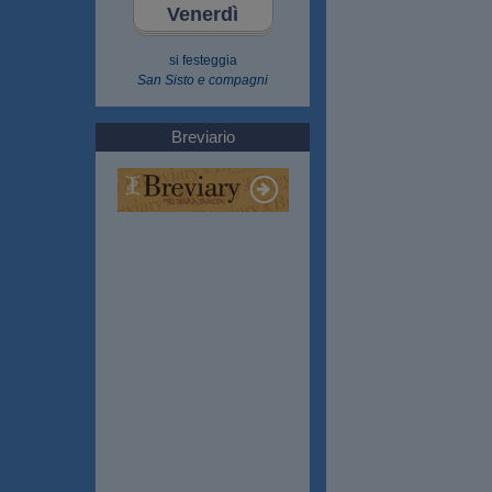
Venerdì
si festeggia
San Sisto e compagni
Breviario