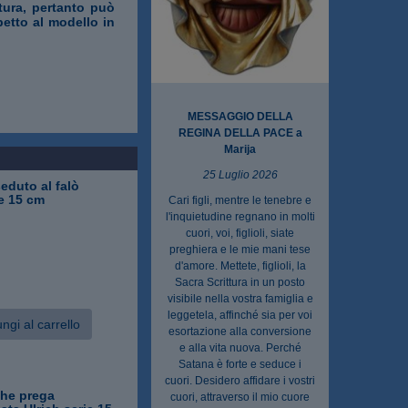
ttura, pertanto può
petto al modello in
MESSAGGIO DELLA
REGINA DELLA PACE a
Marija
25 Luglio 2026
eduto al falò
ie 15 cm
Cari figli, mentre le tenebre e
l'inquietudine regnano in molti
cuori, voi, figlioli, siate
preghiera e le mie mani tese
d'amore. Mettete, figlioli, la
Sacra Scrittura in un posto
visibile nella vostra famiglia e
leggetela, affinché sia per voi
ngi al carrello
esortazione alla conversione
e alla vita nuova. Perché
Satana è forte e seduce i
cuori. Desidero affidare i vostri
he prega
cuori, attraverso il mio cuore