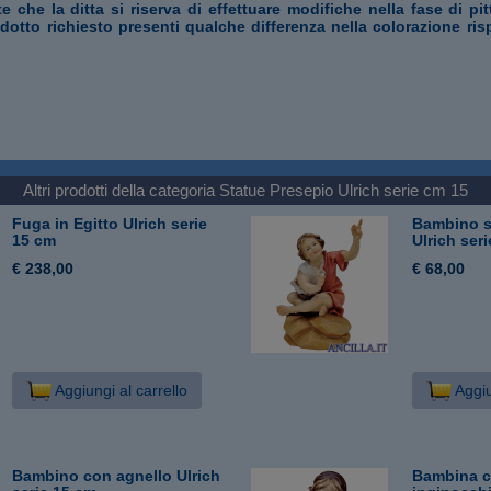
te che la ditta si riserva di effettuare modifiche nella fase di pi
odotto richiesto presenti qualche differenza nella colorazione ris
Altri prodotti della categoria
Statue Presepio Ulrich serie cm 15
Fuga in Egitto Ulrich serie
Bambino s
15 cm
Ulrich ser
€ 238,00
€ 68,00
Aggiungi al carrello
Aggiu
Bambino con agnello Ulrich
Bambina c