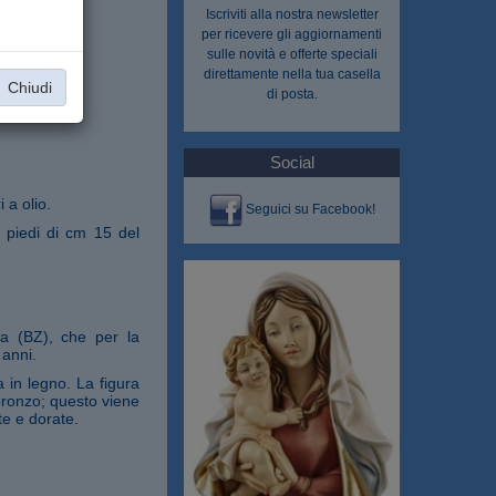
Iscriviti alla nostra
newsletter
per ricevere gli aggiornamenti
sulle novità e offerte speciali
direttamente nella tua casella
Chiudi
di posta.
Social
 a olio.
Seguici su Facebook!
 piedi di cm 15 del
na (BZ), che per la
 anni.
 in legno. La figura
 bronzo; questo viene
te e dorate.