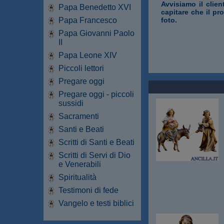
Avvisiamo il clien
Papa Benedetto XVI
capitare che il pr
Papa Francesco
foto.
Papa Giovanni Paolo
II
Papa Leone XIV
Piccoli lettori
Pregare oggi
Pregare oggi - piccoli
sussidi
Sacramenti
Santi e Beati
Scritti di Santi e Beati
Scritti di Servi di Dio
e Venerabili
Spiritualità
Testimoni di fede
Vangelo e testi biblici