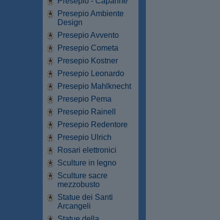
Presepio - Capanne
Presepio Ambiente
Design
Presepio Avvento
Presepio Cometa
Presepio Kostner
Presepio Leonardo
Presepio Mahlknecht
Presepio Pema
Presepio Rainell
Presepio Redentore
Presepio Ulrich
Rosari elettronici
Sculture in legno
Sculture sacre
mezzobusto
Statue dei Santi
Arcangeli
Statue della