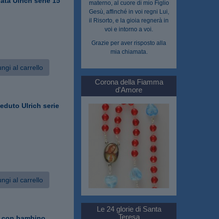
ata Ulrich serie 15
materno, al cuore di mio Figlio
Gesù, affinché in voi regni Lui,
il Risorto, e la gioia regnerà in
voi e intorno a voi.
Grazie per aver risposto alla
mia chiamata.
ngi al carrello
Corona della Fiamma
d'Amore
eduto Ulrich serie
ngi al carrello
Le 24 glorie di Santa
Teresa
 con bambino