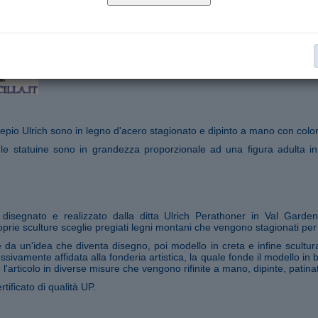
Statue Presepio Ulrich serie cm 15
Collana:
€ 35,00
Aggiungi al carrello
Segnala ad un amico
epio Ulrich sono in legno d'acero stagionato e dipinto a mano con colori
 le statuine sono in grandezza proporzionale ad una figura adulta in
o disegnato e realizzato dalla ditta Ulrich Perathoner in Val Garde
prie sculture sceglie pregiati legni montani che vengono stagionati per
da un'idea che diventa disegno, poi modello in creta e infine scultura
ssivamente affidata alla fonderia artistica, la quale fonde il modello in
 l'articolo in diverse misure che vengono rifinite a mano, dipinte, patina
rtificato di qualità UP.