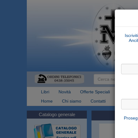
Iscrivi
Ancil
Libri
Novità
Offerte Speciali
Articoli Re
Home
Chi siamo
Contatti
Spedizioni
Catalogo generale
Prosegu