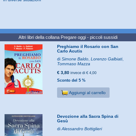
Altri libri della collana
Pregare oggi - piccoli sussidi
Preghiamo il Rosario con San
Carlo Acutis
di
Simone Baldo
,
Lorenzo Galbiati
,
Tommaso Mazza
€ 3,80
invece di € 4,00
Sconto del 5 %
Aggiungi al carrello
Devozione alla Sacra Spina di
Gesù
di
Alessandro Bottiglieri