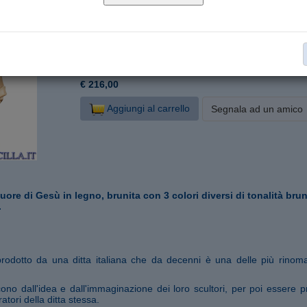
P252000-B30
Cod. articolo:
30 cm
Formato:
Legno d'acero
Materiale:
Statue Sacro Cuore di Gesù
Collana:
€ 216,00
Aggiungi al carrello
Segnala ad un amico
uore di Gesù in legno,
brunita con 3 colori diversi di tonalità br
.
prodotto da una ditta italiana che da decenni è una delle più rinom
ono dall'idea e dall'immaginazione dei loro scultori, per poi essere pr
atori della ditta stessa.