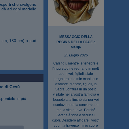
esperti che svolgono
ne dà ad ogni modello
MESSAGGIO DELLA
50 cm, 180 cm) o può
REGINA DELLA PACE a
Marija
25 Luglio 2026
Cari figli, mentre le tenebre e
l'inquietudine regnano in molti
cuori, voi, figlioli, siate
preghiera e le mie mani tese
d'amore. Mettete, figlioli, la
re di Gesù
Sacra Scrittura in un posto
visibile nella vostra famiglia e
sponibile in più
leggetela, affinché sia per voi
esortazione alla conversione
e alla vita nuova. Perché
Satana è forte e seduce i
cuori. Desidero affidare i vostri
cuori, attraverso il mio cuore