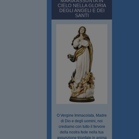
MARIA ASSUNTA IN
CIELO NELLA GLORIA
DEGLI ANGELI E DEI
SANTI
O Vergine Immacolata, Madre
di Dio e degli uomini, noi
crediamo con tutto il fervore
della nostra fede nella tua
assunzione trionfale in anima