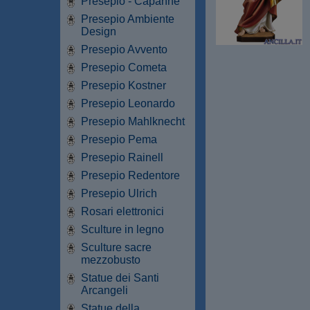
Presepio - Capanne
Presepio Ambiente
Design
Presepio Avvento
Presepio Cometa
Presepio Kostner
Presepio Leonardo
Presepio Mahlknecht
Presepio Pema
Presepio Rainell
Presepio Redentore
Presepio Ulrich
Rosari elettronici
Sculture in legno
Sculture sacre
mezzobusto
Statue dei Santi
Arcangeli
Statue della