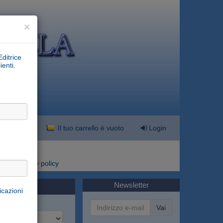
×
Editrice
ienti.
nzata
Il tuo carrello è vuoto
Login
i
Privacy policy
Newsletter
i
icazioni
Vai