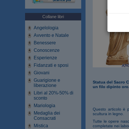
Collane libri
Angelologia
Avvento e Natale
Benessere
Conoscenze
Esperienze
Fidanzati e sposi
Giovani
Guarigione e
Statua del Sacro C
liberazione
un filo dipinto oro
Libri al 20%-50% di
sconto
Mariologia
Questo articolo è 
Medaglia dei
scultura in legno.
Consacrati
Tutte le opere nasc
Mistica
completate nei labor