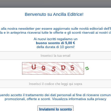
Benvenuto su Ancilla Editrice!
ti alla nostra newsletter per essere aggiornato sulle novità editoriali dell'
la e in anteprima riceverai tutte le offerte e gli sconti riservati ai nostri cl
Ai nuovi iscritti regaliamo un
buono sconto di 5,00 €
della durata di 10 giorni!
Cerca
Ricerca ava
ligiosi
Collane libri
Articoli religiosi
Pagamenti
Rivenditori
Solidarietà
Notizie
Link util
Sacro Cuore di Gesù modello 1 brunito 3 color
endo accetto il trattamento dei dati personali al fine di ricevere comun
promozionali, offerte e sconti.
Visualizza informativa sulla privacy
Seleziona una variante