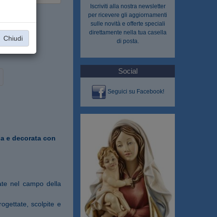
Iscriviti alla nostra
newsletter
per ricevere gli aggiornamenti
sulle novità e offerte speciali
direttamente nella tua casella
Chiudi
di posta.
Social
Seguici su Facebook!
una e decorata con
ate nel campo della
ogettate, scolpite e