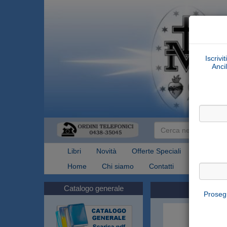
Iscrivi
Ancil
Libri
Novità
Offerte Speciali
Articoli Re
Home
Chi siamo
Contatti
Spedizioni
Catalogo generale
Prosegu