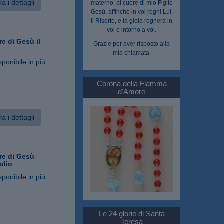
a i dettagli
materno, al cuore di mio Figlio
Gesù, affinché in voi regni Lui,
il Risorto, e la gioia regnerà in
voi e intorno a voi.
e di Gesù il
Grazie per aver risposto alla
mia chiamata.
sponibile in più
Corona della Fiamma
d'Amore
a i dettagli
re di Gesù
olio
sponibile in più
Le 24 glorie di Santa
Teresa