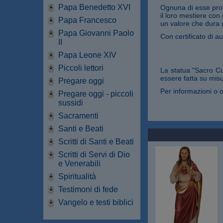
Papa Benedetto XVI
Ognuna di esse prov
il loro mestiere con
Papa Francesco
un valore che dura 
Papa Giovanni Paolo
Con certificato di au
II
Papa Leone XIV
Piccoli lettori
La statua "Sacro Cu
essere fatta su misu
Pregare oggi
Per informazioni o o
Pregare oggi - piccoli
sussidi
Sacramenti
Santi e Beati
Scritti di Santi e Beati
Scritti di Servi di Dio
e Venerabili
Spiritualità
Testimoni di fede
Vangelo e testi biblici