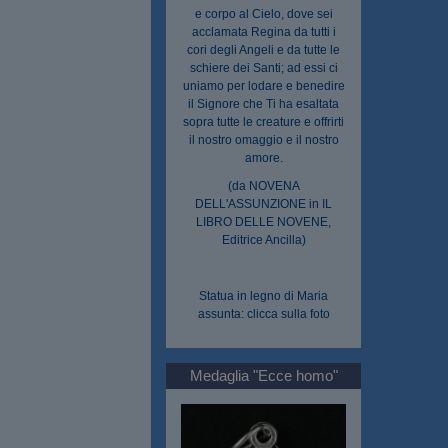
e corpo al Cielo, dove sei
acclamata Regina da tutti i
cori degli Angeli e da tutte le
schiere dei Santi; ad essi ci
uniamo per lodare e benedire
il Signore che Ti ha esaltata
sopra tutte le creature e offrirti
il nostro omaggio e il nostro
amore.
(da NOVENA
DELL'ASSUNZIONE in IL
LIBRO DELLE NOVENE,
Editrice Ancilla)
Statua in legno di Maria
assunta: clicca sulla foto
Medaglia "Ecce homo"