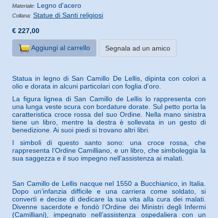
Legno d'acero
Materiale:
Statue di Santi religiosi
Collana:
€ 227,00
Aggiungi al carrello
Segnala ad un amico
Statua in legno di San Camillo De Lellis, dipinta con colori a
olio e dorata in alcuni particolari con foglia d'oro.
La figura lignea di San Camillo de Lellis lo rappresenta con
una lunga veste scura con bordature dorate. Sul petto porta la
caratteristica croce rossa del suo Ordine. Nella mano sinistra
tiene un libro, mentre la destra è sollevata in un gesto di
benedizione. Ai suoi piedi si trovano altri libri.
I simboli di questo santo sono:
una croce rossa, che
rappresenta l’Ordine Camilliano, e un libro, che simboleggia la
sua saggezza e il suo impegno nell’assistenza ai malati.
San Camillo de Lellis nacque nel 1550 a Bucchianico, in Italia.
Dopo un’infanzia difficile e una carriera come soldato, si
convertì e decise di dedicare la sua vita alla cura dei malati.
Divenne sacerdote e fondò l’Ordine dei Ministri degli Infermi
(Camilliani), impegnato nell’assistenza ospedaliera con un