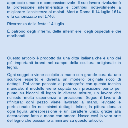
approccio umano e compassionevole. Il suo lavoro rivoluzionò
la professione infermieristica e contribuì notevolmente a
migliorare l’assistenza ai malati. Morì a Roma il 14 luglio 1614
e fu canonizzato nel 1746.
Ricorrenza della festa: 14 luglio.
È patrono degli infermi, delle infermiere, degli ospedali e dei
moribondi
.
Questo articolo è prodotto da una ditta italiana che è uno dei
più importanti brand nel campo della scultura artigianale in
legno.
Ogni soggetto viene scolpito a mano con grande cura da uno
scultore esperto e diventa un modello originale ricco di
dettagli. Poi viene passato al pantografo: con questa tecnica
manuale, il modello viene copiato con precisione punto per
punto su blocchi di legno in diverse misure, un lavoro che
richiede molta esperienza e precisione. Segue il lavoro di
rifinitura: ogni pezzo viene lavorato a mano, levigato e
perfezionato fin nei minimi dettagli. Infine, la pittura dona a
ogni figura un'espressione e un carattere unici, grazie alla
decorazione fatta a mano con amore. Nasce così la vera arte
del legno che possiamo ammirare su questo articolo.