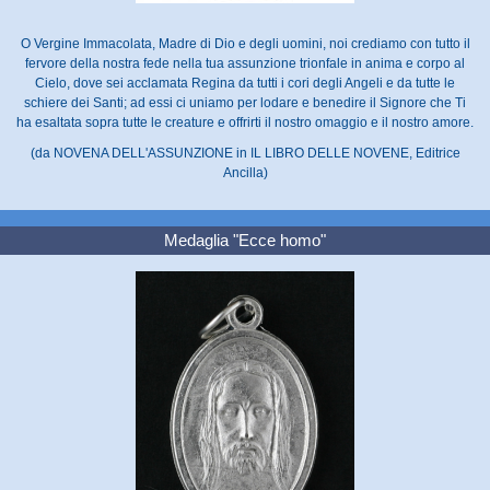
O Vergine Immacolata, Madre di Dio e degli uomini, noi crediamo con tutto il
fervore della nostra fede nella tua assunzione trionfale in anima e corpo al
Cielo, dove sei acclamata Regina da tutti i cori degli Angeli e da tutte le
schiere dei Santi; ad essi ci uniamo per lodare e benedire il Signore che Ti
ha esaltata sopra tutte le creature e offrirti il nostro omaggio e il nostro amore.
(da NOVENA DELL'ASSUNZIONE in IL LIBRO DELLE NOVENE, Editrice
Ancilla)
Medaglia "Ecce homo"