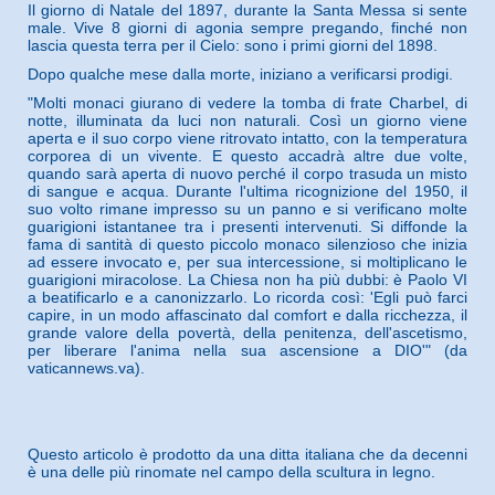
Il giorno di Natale del 1897, durante la Santa Messa si sente
male. Vive 8 giorni di agonia sempre pregando, finché non
lascia questa terra per il Cielo: sono i primi giorni del 1898.
Dopo qualche mese dalla morte, iniziano a verificarsi prodigi.
"Molti monaci giurano di vedere la tomba di frate Charbel, di
notte, illuminata da luci non naturali. Così un giorno viene
aperta e il suo corpo viene ritrovato intatto, con la temperatura
corporea di un vivente. E questo accadrà altre due volte,
quando sarà aperta di nuovo perché il corpo trasuda un misto
di sangue e acqua. Durante l'ultima ricognizione del 1950, il
suo volto rimane impresso su un panno e si verificano molte
guarigioni istantanee tra i presenti intervenuti. Si diffonde la
fama di santità di questo piccolo monaco silenzioso che inizia
ad essere invocato e, per sua intercessione, si moltiplicano le
guarigioni miracolose. La Chiesa non ha più dubbi: è Paolo VI
a beatificarlo e a canonizzarlo. Lo ricorda così: 'Egli può farci
capire, in un modo affascinato dal comfort e dalla ricchezza, il
grande valore della povertà, della penitenza, dell'ascetismo,
per liberare l'anima nella sua ascensione a DIO'" (da
vaticannews.va).
Questo articolo è prodotto da una ditta italiana che da decenni
è una delle più rinomate nel campo della scultura in legno.