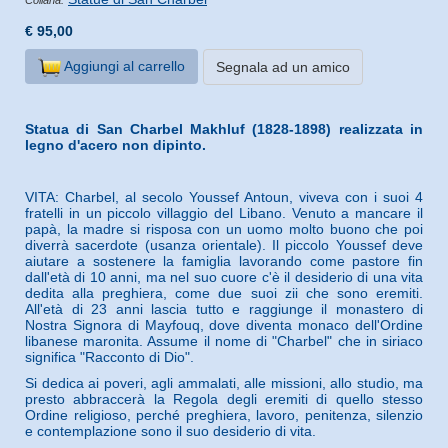
€ 95,00
Aggiungi al carrello
Segnala ad un amico
Statua di San Charbel Makhluf (1828-1898) realizzata in
legno d'acero non dipinto.
VITA: Charbel, al secolo Youssef Antoun, viveva con i suoi 4
fratelli in un piccolo villaggio del Libano. Venuto a mancare il
papà, la madre si risposa con un uomo molto buono che poi
diverrà sacerdote (usanza orientale). Il piccolo Youssef deve
aiutare a sostenere la famiglia lavorando come pastore fin
dall'età di 10 anni, ma nel suo cuore c'è il desiderio di una vita
dedita alla preghiera, come due suoi zii che sono eremiti.
All'età di 23 anni lascia tutto e raggiunge il monastero di
Nostra Signora di Mayfouq, dove diventa monaco dell'Ordine
libanese maronita. Assume il nome di "Charbel" che in siriaco
significa "Racconto di Dio".
Si dedica ai poveri, agli ammalati, alle missioni, allo studio, ma
presto abbraccerà la Regola degli eremiti di quello stesso
Ordine religioso, perché preghiera, lavoro, penitenza, silenzio
e contemplazione sono il suo desiderio di vita.