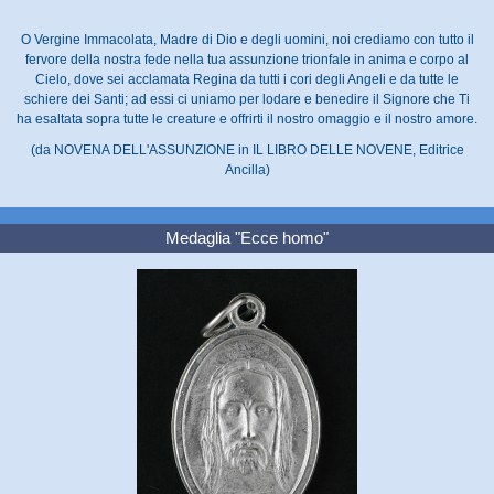
O Vergine Immacolata, Madre di Dio e degli uomini, noi crediamo con tutto il
fervore della nostra fede nella tua assunzione trionfale in anima e corpo al
Cielo, dove sei acclamata Regina da tutti i cori degli Angeli e da tutte le
schiere dei Santi; ad essi ci uniamo per lodare e benedire il Signore che Ti
ha esaltata sopra tutte le creature e offrirti il nostro omaggio e il nostro amore.
(da NOVENA DELL'ASSUNZIONE in IL LIBRO DELLE NOVENE, Editrice
Ancilla)
Medaglia "Ecce homo"