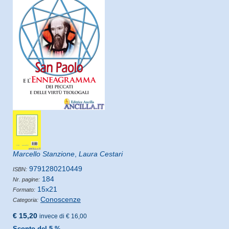
Marcello Stanzione
,
Laura Cestari
9791280210449
ISBN:
184
Nr. pagine:
15x21
Formato:
Conoscenze
Categoria:
€ 15,20
invece di € 16,00
Sconto del 5 %