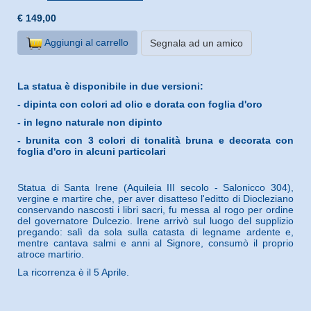
€ 149,00
Aggiungi al carrello
Segnala ad un amico
La statua è disponibile in due versioni:
- dipinta con colori ad olio e dorata con foglia d'oro
- in legno naturale non dipinto
- brunita con 3 colori di tonalità bruna e decorata con
foglia d'oro in alcuni particolari
Statua di Santa Irene (Aquileia III secolo - Salonicco 304),
vergine e martire che, per aver disatteso l'editto di Diocleziano
conservando nascosti i libri sacri, fu messa al rogo per ordine
del governatore Dulcezio. Irene arrivò sul luogo del supplizio
pregando: salì da sola sulla catasta di legname ardente e,
mentre cantava salmi e anni al Signore, consumò il proprio
atroce martirio.
La ricorrenza è il 5 Aprile.