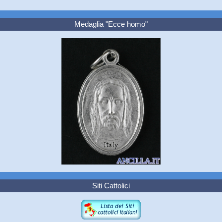
Medaglia "Ecce homo"
Siti Cattolici