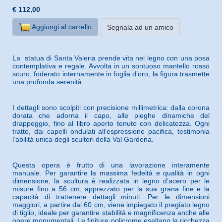
€ 112,00
Aggiungi al carrello
Segnala ad un amico
La statua di Santa Valeria prende vita nel legno con una posa
contemplativa e regale. Avvolta in un sontuoso mantello rosso
scuro, foderato internamente in foglia d’oro, la figura trasmette
una profonda serenità.
I dettagli sono scolpiti con precisione millimetrica: dalla corona
dorata che adorna il capo, alle pieghe dinamiche del
drappeggio, fino al libro aperto tenuto con delicatezza. Ogni
tratto, dai capelli ondulati all’espressione pacifica, testimonia
l’abilità unica degli scultori della Val Gardena.
Questa opera è frutto di una lavorazione interamente
manuale. Per garantire la massima fedeltà e qualità in ogni
dimensione, la scultura è realizzata in legno d’acero per le
misure fino a 56 cm, apprezzato per la sua grana fine e la
capacità di trattenere dettagli minuti. Per le dimensioni
maggiori, a partire dai 60 cm, viene impiegato il pregiato legno
di tiglio, ideale per garantire stabilità e magnificenza anche alle
opere monumentali. Le finiture policrome esaltano la ricchezza