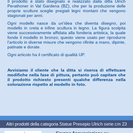
Il prodotto è stato disegnato e realizzato dalla ditta Ulrich
Perathoner in Val Gardena (BZ), che per la produzione delle
proprie sculture sceglie pregiati legni montani che vengono
stagionati per anni.
Ogni modello nasce da un'idea che diventa disegno, poi
modello in creta e infine scultura in legno. La figura scolpita
viene successivamente affidata alla fonderia artistica, la quale
fonde il modello in bronzo; questo viene usato per riprodurre
l'articolo in diverse misure che vengono rifinite a mano, dipinte,
patinate e dorate.
Ogni articolo ha il certificato di qualità UP.
Avvisiamo il cliente che la ditta si riserva di effettuare
modifiche nella fase di pittura, pertanto può capitare che
il prodotto richiesto presenti qualche differenza nella
colorazione rispetto al modello in foto.
Altri prodotti della categoria
Statue Presepio Ulrich serie cm 23
Gruppo Annunciazione su