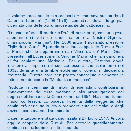
Il volume racconta la straordinaria e commovente storia di
Caterina Labouré (1806-1876), contadina della Borgogna,
diventata una delle più luminose sante del cattolicesimo.
Rimasta orfana di madre all'età di nove anni, con un gesto
spontaneo si vota da quel momento a Nostra Signora,
chiamandola "Mamma". Nel 1830 inizia il noviziato presso le
Figlie della Carità. È proprio nella loro cappella in Rue du Bac,
a Parigi, che le appariranno san Vincenzo de' Paoli, Gesù
presente nell'Eucaristia e la Vergine Maria, che la incaricherà
di far coniare una Medaglia. Per questo, Caterina dovrà
insistere a lungo con il suo confessore che, solamente nel
1832, durante una terribile epidemia di colera, si deciderà a
realizzarla. Questa sarà ben presto conosciuta e venerata in
tutto il mondo come la "Medaglia miracolosa".
Prodotta in centinaia di milioni di esemplari, contribuirà al
rinnovamento del culto mariano e alla promulgazione del
dogma dell'Immacolata Concezione nel 1854. Nessuno, tranne
i suoi confessori, conosceva l'identità della veggente, che
continuerà per tutta la vita a prendersi cura dei malati e degli
anziani, conservando l'anonimato.
Caterina Labouré è stata canonizzata il 27 luglio 1947. Ancora
oggi la cappella della Rue du Bac accoglie quotidianamente
centinaia di pellegrini da tutto il mondo.