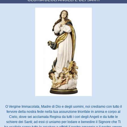
O Vergine Immacolata, Madre di Dio e degli uomini, noi crediamo con tutto il
fervore della nostra fede nella tua assunzione trionfale in anima e corpo al
Cielo, dove sei acclamata Regina da tutti i cori degli Angeli e da tutte le
schiere dei Santi; ad essi ci uniamo per lodare e benedire il Signore che Ti
ha esaltata sopra tutte le creature e offrirti il nostro omaggio e il nostro amore.