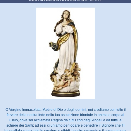
O Vergine Immacolata, Madre di Dio e degli uomini, noi crediamo con tutto il
fervore della nostra fede nella tua assunzione trionfale in anima e corpo al
Cielo, dove sei acclamata Regina da tutti i cori degli Angeli e da tutte le
schiere dei Santi; ad essi ci uniamo per lodare e benedire il Signore che Ti
ha esaltata sopra tutte le creature e offrirti il nostro omaggio e il nostro amore.