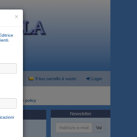
×
Editrice
ienti.
nzata
Il tuo carrello è vuoto
Login
i
Privacy policy
Newsletter
icazioni
Vai