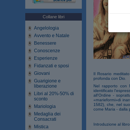
Collane libri
Angelologia
Avvento e Natale
Benessere
Conoscenze
Esperienze
Fidanzati e sposi
Giovani
Il Rosario meditato
profonda con Dio.
Guarigione e
liberazione
Nel rapporto con 
identificato l'espre
Libri al 20%-50% di
all'Ordine - soprat
sconto
«marieformi»di inar
1582), che, nel suo
Mariologia
come Maria - dalla p
Medaglia dei
Consacrati
Introduzione al libro
Mistica