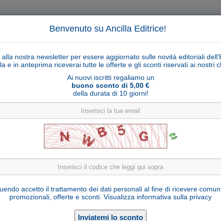
Benvenuto su Ancilla Editrice!
ti alla nostra newsletter per essere aggiornato sulle novità editoriali dell'
la e in anteprima riceverai tutte le offerte e gli sconti riservati ai nostri cl
Ai nuovi iscritti regaliamo un
buono sconto di 5,00 €
della durata di 10 giorni!
Cerca
Ricerca ava
ligiosi
Collane libri
Articoli religiosi
Pagamenti
Rivenditori
Solidarietà
Notizie
Link util
Il Rosario con santa Teresa di Gesù
endo accetto il trattamento dei dati personali al fine di ricevere comun
promozionali, offerte e sconti.
Visualizza informativa sulla privacy
Edizioni OCD
Editore:
9788872299883
ISBN: