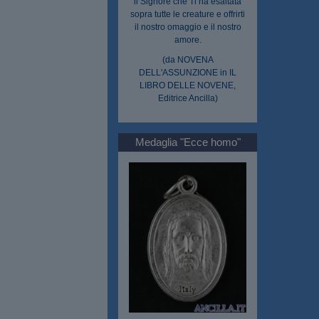
il Signore che Ti ha esaltata
sopra tutte le creature e offrirti
il nostro omaggio e il nostro
amore.
(da NOVENA
DELL'ASSUNZIONE in IL
LIBRO DELLE NOVENE,
Editrice Ancilla)
Medaglia "Ecce homo"