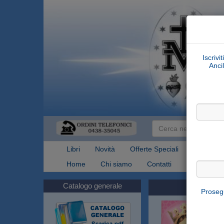
Iscrivi
Ancil
Libri
Novità
Offerte Speciali
Articoli Re
Home
Chi siamo
Contatti
Spedizioni
Catalogo generale
Prosegu