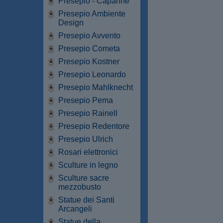
Presepio - Capanne
Presepio Ambiente
Design
Presepio Avvento
Presepio Cometa
Presepio Kostner
Presepio Leonardo
Presepio Mahlknecht
Presepio Pema
Presepio Rainell
Presepio Redentore
Presepio Ulrich
Rosari elettronici
Sculture in legno
Sculture sacre
mezzobusto
Statue dei Santi
Arcangeli
Statue della