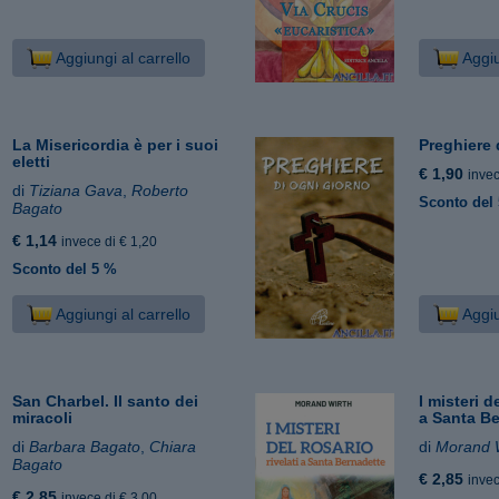
Aggiungi al carrello
Aggiu
La Misericordia è per i suoi
Preghiere 
eletti
€ 1,90
invec
di
Tiziana Gava
,
Roberto
Sconto del
Bagato
€ 1,14
invece di € 1,20
Sconto del 5 %
Aggiungi al carrello
Aggiu
San Charbel. Il santo dei
I misteri d
miracoli
a Santa B
di
Barbara Bagato
,
Chiara
di
Morand 
Bagato
€ 2,85
invec
€ 2,85
invece di € 3,00