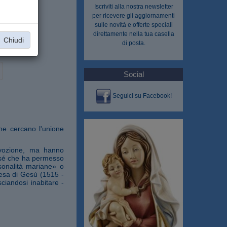
Iscriviti alla nostra
newsletter
per ricevere gli aggiornamenti
sulle novità e offerte speciali
direttamente nella tua casella
Chiudi
di posta.
Social
Seguici su Facebook!
che cercano l'unione
evozione, ma hanno
di sé che ha permesso
rsonalità mariane» o
resa di Gesù (1515 -
ciandosi inabitare -