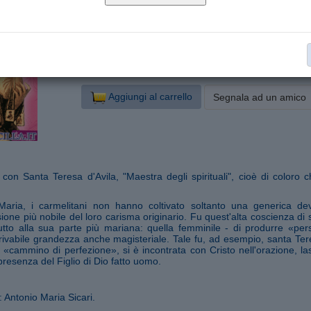
48
Nr. pagine:
12x17
Formato:
Pregare oggi - piccoli sussidi
Categoria:
€ 3,80
invece di € 4,00
Sconto del 5 %
Aggiungi al carrello
Segnala ad un amico
 con Santa Teresa d'Avila, "Maestra degli spirituali", cioè di coloro 
Maria, i carmelitani non hanno coltivato soltanto una generica d
ssione più nobile del loro carisma originario. Fu quest'alta coscienza 
tutto alla sua parte più mariana: quella femminile - di produrre «pe
rivabile grandezza anche magisteriale. Tale fu, ad esempio, santa Te
 «cammino di perfezione», si è incontrata con Cristo nell'orazione, las
resenza del Figlio di Dio fatto uomo.
: Antonio Maria Sicari.