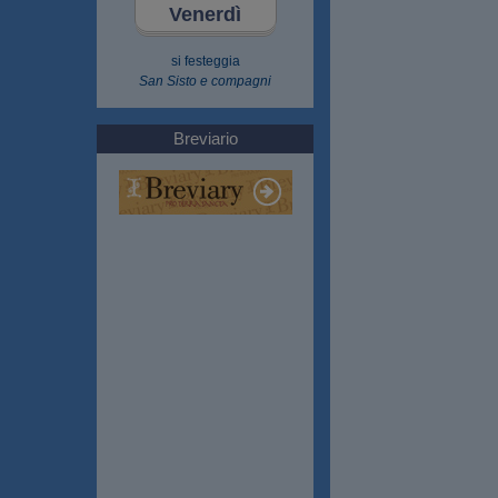
Venerdì
si festeggia
San Sisto e compagni
Breviario