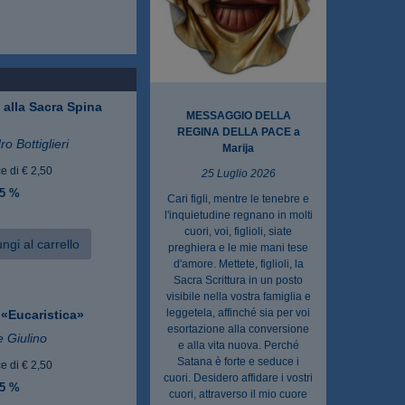
alla Sacra Spina
MESSAGGIO DELLA
REGINA DELLA PACE a
o Bottiglieri
Marija
e di € 2,50
25 Luglio 2026
 5 %
Cari figli, mentre le tenebre e
l'inquietudine regnano in molti
cuori, voi, figlioli, siate
ngi al carrello
preghiera e le mie mani tese
d'amore. Mettete, figlioli, la
Sacra Scrittura in un posto
visibile nella vostra famiglia e
leggetela, affinché sia per voi
 «Eucaristica»
esortazione alla conversione
 Giulino
e alla vita nuova. Perché
Satana è forte e seduce i
e di € 2,50
cuori. Desidero affidare i vostri
 5 %
cuori, attraverso il mio cuore