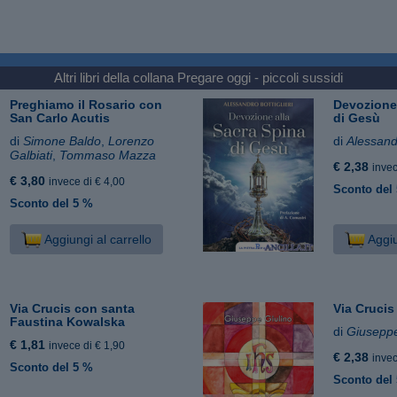
Altri libri della collana
Pregare oggi - piccoli sussidi
Preghiamo il Rosario con
Devozione 
San Carlo Acutis
di Gesù
di
Simone Baldo
,
Lorenzo
di
Alessandr
Galbiati
,
Tommaso Mazza
€ 2,38
invec
€ 3,80
invece di € 4,00
Sconto del
Sconto del 5 %
Aggiungi al carrello
Aggiu
Via Crucis con santa
Via Crucis
Faustina Kowalska
di
Giuseppe
€ 1,81
invece di € 1,90
€ 2,38
invec
Sconto del 5 %
Sconto del