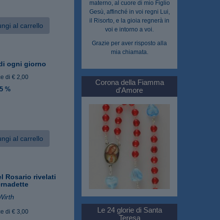
materno, al cuore di mio Figlio
Gesù, affinché in voi regni Lui,
il Risorto, e la gioia regnerà in
ngi al carrello
voi e intorno a voi.
Grazie per aver risposto alla
mia chiamata.
di ogni giorno
e di € 2,00
Corona della Fiamma
 5 %
d'Amore
ngi al carrello
el Rosario rivelati
ernadette
Wirth
Le 24 glorie di Santa
e di € 3,00
Teresa