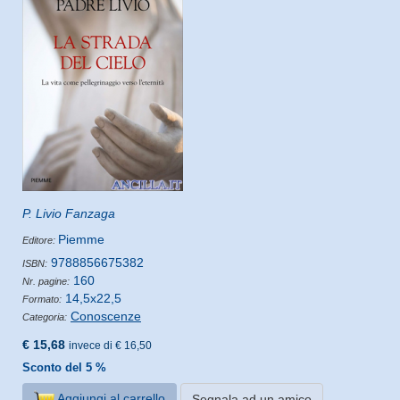
P. Livio Fanzaga
Piemme
Editore:
9788856675382
ISBN:
160
Nr. pagine:
14,5x22,5
Formato:
Conoscenze
Categoria:
€ 15,68
invece di € 16,50
Sconto del 5 %
Aggiungi al carrello
Segnala ad un amico