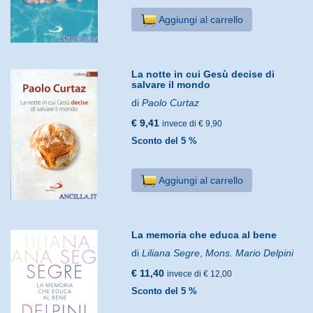
Aggiungi al carrello
La notte in cui Gesù decise di
salvare il mondo
di
Paolo Curtaz
€ 9,41
invece di € 9,90
Sconto del 5 %
Aggiungi al carrello
La memoria che educa al bene
di
Liliana Segre
,
Mons. Mario Delpini
€ 11,40
invece di € 12,00
Sconto del 5 %