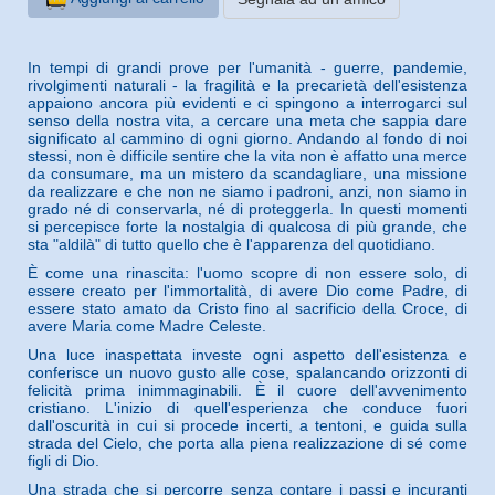
In tempi di grandi prove per l'umanità - guerre, pandemie,
rivolgimenti naturali - la fragilità e la precarietà dell'esistenza
appaiono ancora più evidenti e ci spingono a interrogarci sul
senso della nostra vita, a cercare una meta che sappia dare
significato al cammino di ogni giorno. Andando al fondo di noi
stessi, non è difficile sentire che la vita non è affatto una merce
da consumare, ma un mistero da scandagliare, una missione
da realizzare e che non ne siamo i padroni, anzi, non siamo in
grado né di conservarla, né di proteggerla. In questi momenti
si percepisce forte la nostalgia di qualcosa di più grande, che
sta "aldilà" di tutto quello che è l'apparenza del quotidiano.
È come una rinascita: l'uomo scopre di non essere solo, di
essere creato per l'immortalità, di avere Dio come Padre, di
essere stato amato da Cristo fino al sacrificio della Croce, di
avere Maria come Madre Celeste.
Una luce inaspettata investe ogni aspetto dell'esistenza e
conferisce un nuovo gusto alle cose, spalancando orizzonti di
felicità prima inimmaginabili. È il cuore dell'avvenimento
cristiano. L'inizio di quell'esperienza che conduce fuori
dall'oscurità in cui si procede incerti, a tentoni, e guida sulla
strada del Cielo, che porta alla piena realizzazione di sé come
figli di Dio.
Una strada che si percorre senza contare i passi e incuranti