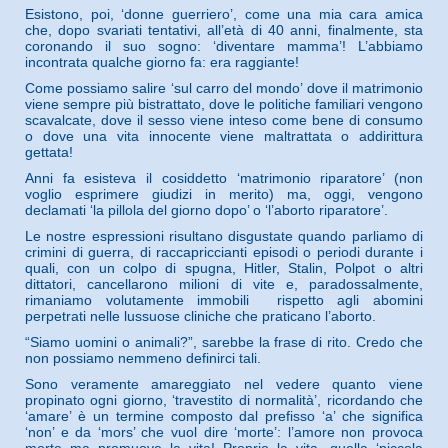
Esistono, poi, ‘donne guerriero’, come una mia cara amica
che, dopo svariati tentativi, all’età di 40 anni, finalmente, sta
coronando il suo sogno: ‘diventare mamma’! L’abbiamo
incontrata qualche giorno fa: era raggiante!
Come possiamo salire ‘sul carro del mondo’ dove il matrimonio
viene sempre più bistrattato, dove le politiche familiari vengono
scavalcate, dove il sesso viene inteso come bene di consumo
o dove una vita innocente viene maltrattata o addirittura
gettata!
Anni fa esisteva il cosiddetto ‘matrimonio riparatore’ (non
voglio esprimere giudizi in merito) ma, oggi, vengono
declamati ‘la pillola del giorno dopo’ o ‘l’aborto riparatore’.
Le nostre espressioni risultano disgustate quando parliamo di
crimini di guerra, di raccapriccianti episodi o periodi durante i
quali, con un colpo di spugna, Hitler, Stalin, Polpot o altri
dittatori, cancellarono milioni di vite e, paradossalmente,
rimaniamo volutamente immobili rispetto agli abomini
perpetrati nelle lussuose cliniche che praticano l’aborto.
“Siamo uomini o animali?”, sarebbe la frase di rito. Credo che
non possiamo nemmeno definirci tali.
Sono veramente amareggiato nel vedere quanto viene
propinato ogni giorno, ‘travestito di normalità’, ricordando che
‘amare’ è un termine composto dal prefisso ‘a’ che significa
‘non’ e da ‘mors’ che vuol dire ‘morte’: l’amore non provoca
morte ma promuove la vita! Proprio la vita, quella ‘piccola