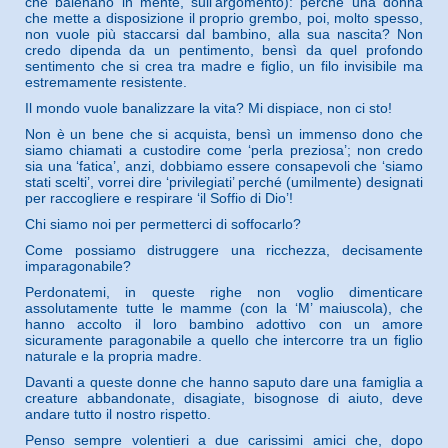
che balenano in mente, sull’argomento): perché una donna
che mette a disposizione il proprio grembo, poi, molto spesso,
non vuole più staccarsi dal bambino, alla sua nascita? Non
credo dipenda da un pentimento, bensì da quel profondo
sentimento che si crea tra madre e figlio, un filo invisibile ma
estremamente resistente.
Il mondo vuole banalizzare la vita? Mi dispiace, non ci sto!
Non è un bene che si acquista, bensì un immenso dono che
siamo chiamati a custodire come ‘perla preziosa’; non credo
sia una ‘fatica’, anzi, dobbiamo essere consapevoli che ‘siamo
stati scelti’, vorrei dire ‘privilegiati’ perché (umilmente) designati
per raccogliere e respirare ‘il Soffio di Dio’!
Chi siamo noi per permetterci di soffocarlo?
Come possiamo distruggere una ricchezza, decisamente
imparagonabile?
Perdonatemi, in queste righe non voglio dimenticare
assolutamente tutte le mamme (con la ‘M’ maiuscola), che
hanno accolto il loro bambino adottivo con un amore
sicuramente paragonabile a quello che intercorre tra un figlio
naturale e la propria madre.
Davanti a queste donne che hanno saputo dare una famiglia a
creature abbandonate, disagiate, bisognose di aiuto, deve
andare tutto il nostro rispetto.
Penso sempre volentieri a due carissimi amici che, dopo