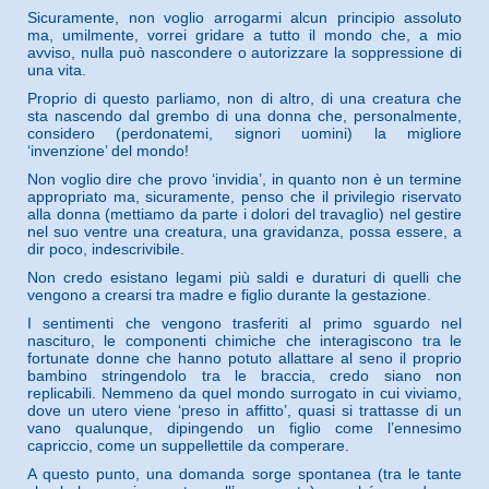
Sicuramente, non voglio arrogarmi alcun principio assoluto
ma, umilmente, vorrei gridare a tutto il mondo che, a mio
avviso, nulla può nascondere o autorizzare la soppressione di
una vita.
Proprio di questo parliamo, non di altro, di una creatura che
sta nascendo dal grembo di una donna che, personalmente,
considero (perdonatemi, signori uomini) la migliore
‘invenzione’ del mondo!
Non voglio dire che provo ‘invidia’, in quanto non è un termine
appropriato ma, sicuramente, penso che il privilegio riservato
alla donna (mettiamo da parte i dolori del travaglio) nel gestire
nel suo ventre una creatura, una gravidanza, possa essere, a
dir poco, indescrivibile.
Non credo esistano legami più saldi e duraturi di quelli che
vengono a crearsi tra madre e figlio durante la gestazione.
I sentimenti che vengono trasferiti al primo sguardo nel
nascituro, le componenti chimiche che interagiscono tra le
fortunate donne che hanno potuto allattare al seno il proprio
bambino stringendolo tra le braccia, credo siano non
replicabili. Nemmeno da quel mondo surrogato in cui viviamo,
dove un utero viene ‘preso in affitto’, quasi si trattasse di un
vano qualunque, dipingendo un figlio come l’ennesimo
capriccio, come un suppellettile da comperare.
A questo punto, una domanda sorge spontanea (tra le tante