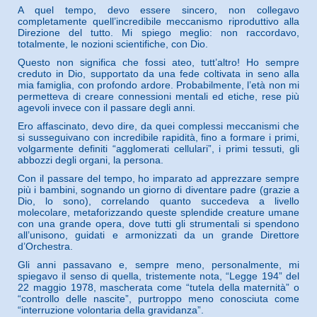
A quel tempo, devo essere sincero, non collegavo
completamente quell’incredibile meccanismo riproduttivo alla
Direzione del tutto. Mi spiego meglio: non raccordavo,
totalmente, le nozioni scientifiche, con Dio.
Questo non significa che fossi ateo, tutt’altro! Ho sempre
creduto in Dio, supportato da una fede coltivata in seno alla
mia famiglia, con profondo ardore. Probabilmente, l’età non mi
permetteva di creare connessioni mentali ed etiche, rese più
agevoli invece con il passare degli anni.
Ero affascinato, devo dire, da quei complessi meccanismi che
si susseguivano con incredibile rapidità, fino a formare i primi,
volgarmente definiti “agglomerati cellulari”, i primi tessuti, gli
abbozzi degli organi, la persona.
Con il passare del tempo, ho imparato ad apprezzare sempre
più i bambini, sognando un giorno di diventare padre (grazie a
Dio, lo sono), correlando quanto succedeva a livello
molecolare, metaforizzando queste splendide creature umane
con una grande opera, dove tutti gli strumentali si spendono
all’unisono, guidati e armonizzati da un grande Direttore
d’Orchestra.
Gli anni passavano e, sempre meno, personalmente, mi
spiegavo il senso di quella, tristemente nota, “Legge 194” del
22 maggio 1978, mascherata come “tutela della maternità” o
“controllo delle nascite”, purtroppo meno conosciuta come
“interruzione volontaria della gravidanza”.