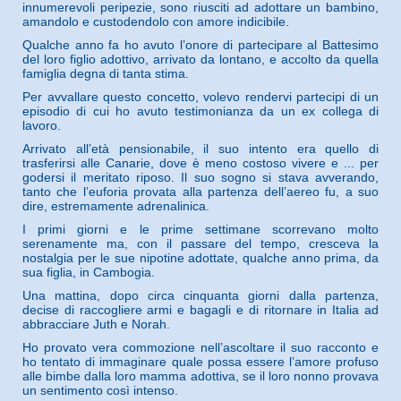
innumerevoli peripezie, sono riusciti ad adottare un bambino,
amandolo e custodendolo con amore indicibile.
Qualche anno fa ho avuto l’onore di partecipare al Battesimo
del loro figlio adottivo, arrivato da lontano, e accolto da quella
famiglia degna di tanta stima.
Per avvallare questo concetto, volevo rendervi partecipi di un
episodio di cui ho avuto testimonianza da un ex collega di
lavoro.
Arrivato all’età pensionabile, il suo intento era quello di
trasferirsi alle Canarie, dove è meno costoso vivere e ... per
godersi il meritato riposo. Il suo sogno si stava avverando,
tanto che l’euforia provata alla partenza dell’aereo fu, a suo
dire, estremamente adrenalinica.
I primi giorni e le prime settimane scorrevano molto
serenamente ma, con il passare del tempo, cresceva la
nostalgia per le sue nipotine adottate, qualche anno prima, da
sua figlia, in Cambogia.
Una mattina, dopo circa cinquanta giorni dalla partenza,
decise di raccogliere armi e bagagli e di ritornare in Italia ad
abbracciare Juth e Norah.
Ho provato vera commozione nell’ascoltare il suo racconto e
ho tentato di immaginare quale possa essere l’amore profuso
alle bimbe dalla loro mamma adottiva, se il loro nonno provava
un sentimento così intenso.