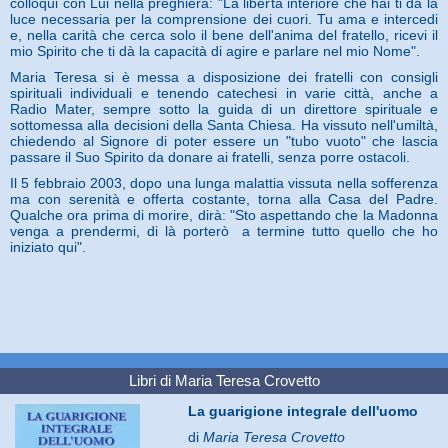
colloqui con Lui nella preghiera: "La libertà interiore che hai ti dà la
luce necessaria per la comprensione dei cuori. Tu ama e intercedi
e, nella carità che cerca solo il bene dell'anima del fratello, ricevi il
mio Spirito che ti dà la capacità di agire e parlare nel mio Nome".
Maria Teresa si è messa a disposizione dei fratelli con consigli
spirituali individuali e tenendo catechesi in varie città, anche a
Radio Mater, sempre sotto la guida di un direttore spirituale e
sottomessa alla decisioni della Santa Chiesa. Ha vissuto nell'umiltà,
chiedendo al Signore di poter essere un "tubo vuoto" che lascia
passare il Suo Spirito da donare ai fratelli, senza porre ostacoli.
Il 5 febbraio 2003, dopo una lunga malattia vissuta nella sofferenza
ma con serenità e offerta costante, torna alla Casa del Padre.
Qualche ora prima di morire, dirà: "Sto aspettando che la Madonna
venga a prendermi, di là porterò a termine tutto quello che ho
iniziato qui".
Libri di Maria Teresa Crovetto
La guarigione integrale dell'uomo
di
Maria Teresa Crovetto