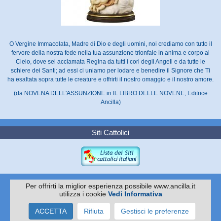
O Vergine Immacolata, Madre di Dio e degli uomini, noi crediamo con tutto il
fervore della nostra fede nella tua assunzione trionfale in anima e corpo al
Cielo, dove sei acclamata Regina da tutti i cori degli Angeli e da tutte le
schiere dei Santi; ad essi ci uniamo per lodare e benedire il Signore che Ti
ha esaltata sopra tutte le creature e offrirti il nostro omaggio e il nostro amore.
(da NOVENA DELL'ASSUNZIONE in IL LIBRO DELLE NOVENE, Editrice
Ancilla)
Siti Cattolici
Per offrirti la miglior esperienza possibile www.ancilla.it
utilizza i cookie
Vedi Informativa
Copyright 2010 -
EDITRICE ANCILLA
Via I. Pittoni 59/61 - 31015 Conegliano TV
ACCETTA
Rifiuta
Gestisci le preferenze
Tel. 0438.35045 - Cell 337.502951 - C.F./P.IVA: 04067070260
Powered by Nimaia