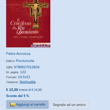
Felice Accrocca
Porziuncola
Editore:
9788827012604
ISBN:
122
Nr. pagine:
14,5x21
Formato:
Spiritualità
Categoria:
€ 13,30
invece di € 14,00
Sconto del 5 %
Aggiungi al carrello
Segnala ad un amico