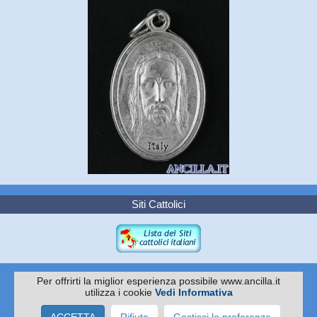
Siti Cattolici
Per offrirti la miglior esperienza possibile www.ancilla.it
utilizza i cookie
Vedi Informativa
Copyright 2010 -
EDITRICE ANCILLA
Via I. Pittoni 59/61 - 31015 Conegliano TV
Tel. 0438.35045 - Cell 337.502951 - C.F./P.IVA: 04067070260